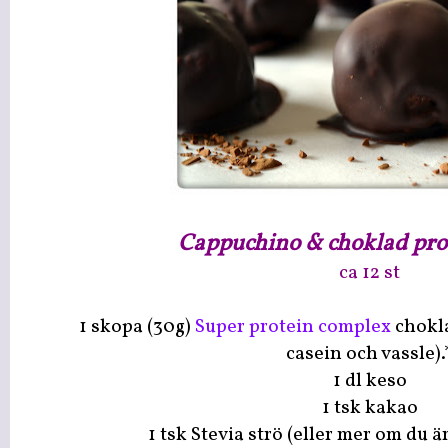
Cappuchino & choklad prot
ca 12 st
1 skopa (30g)
Super protein complex
chokl
casein och vassle).
1 dl keso
1 tsk kakao
1 tsk Stevia strö (eller mer om du 