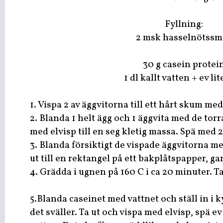
Fyllning:
2 msk hasselnötssm
30 g casein protei
1 dl kallt vatten + ev li
1. Vispa 2 av äggvitorna till ett hårt skum med
2. Blanda 1 helt ägg och 1 äggvita med de tor
med elvisp till en seg kletig massa. Spä med 
3. Blanda försiktigt de vispade äggvitorna 
ut till en rektangel på ett bakplåtspapper, ga
4. Grädda i ugnen på 160 C i ca 20 minuter. Ta
5.Blanda caseinet med vattnet och ställ in i k
det sväller. Ta ut och vispa med elvisp, spä e