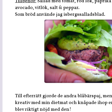
Tillbehör:
Sallad med tomat, röd lök, paprik
avocado, vitlök, salt & peppar.
Som bröd använde jag isbergssalladsblad.
Till efterrätt gjorde de andra blåbärspaj, men
kreativ med min dietmat och knåpade ihop en 
blev riktigt nöjd med den!