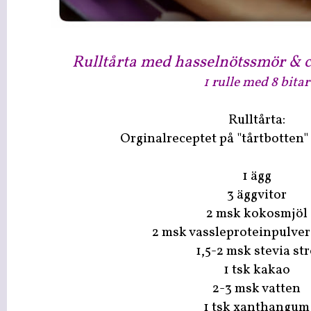
Rulltårta med hasselnötssmör & c
1 rulle med 8 bitar
Rulltårta:
Orginalreceptet på "tårtbotten" 
1 ägg
3 äggvitor
2 msk kokosmjöl
2 msk vassleproteinpulver
1,5-2 msk stevia st
1 tsk kakao
2-3 msk vatten
1 tsk xanthangum