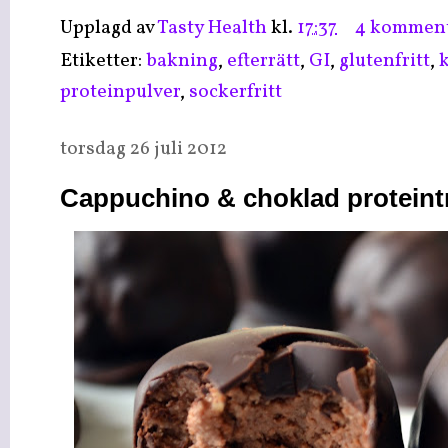
Upplagd av
Tasty Health
kl.
17:37
4 komment
Etiketter:
bakning
,
efterrätt
,
GI
,
glutenfritt
,
k
proteinpulver
,
sockerfritt
torsdag 26 juli 2012
Cappuchino & choklad proteintr