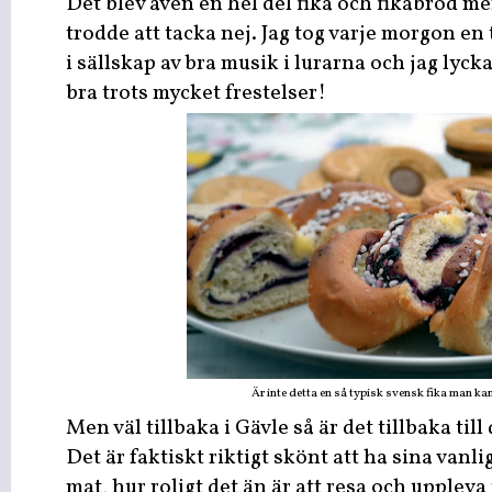
Det blev även en hel del fika och fikabröd men
trodde att tacka nej. Jag tog varje morgon
i sällskap av bra musik i lurarna och jag lyck
bra trots mycket frestelser!
Är inte detta en så typisk svensk fika man ka
Men väl tillbaka i Gävle så är det tillbaka til
Det är faktiskt riktigt skönt att ha sina vanl
mat, hur roligt det än är att resa och uppleva