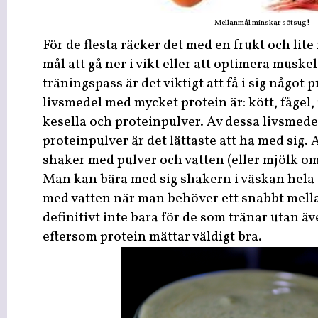
Mellanmål minskar sötsug!
För de flesta räcker det med en frukt och li
mål att gå ner i vikt eller att optimera muske
träningspass är det viktigt att få i sig något
livsmedel med mycket protein är: kött, fågel, 
kesella och proteinpulver. Av dessa livsmedel
proteinpulver är det lättaste att ha med sig.
shaker med pulver och vatten (eller mjölk om 
Man kan bära med sig shakern i väskan hela 
med vatten när man behöver ett snabbt mell
definitivt inte bara för de som tränar utan äve
eftersom protein mättar väldigt bra.