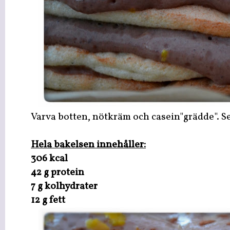
Varva botten, nötkräm och casein"grädde". S
Hela bakelsen innehåller:
306 kcal
42 g protein
7 g kolhydrater
12 g fett