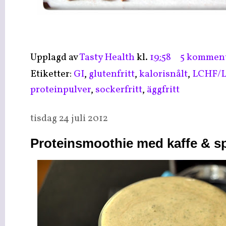
Upplagd av
Tasty Health
kl.
19:58
5 komment
Etiketter:
GI
,
glutenfritt
,
kalorisnålt
,
LCHF/
proteinpulver
,
sockerfritt
,
äggfritt
tisdag 24 juli 2012
Proteinsmoothie med kaffe & s