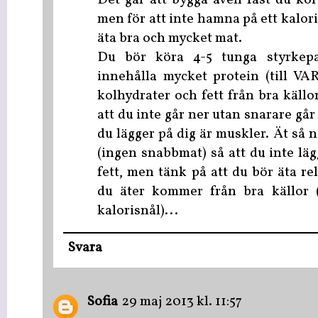
Det går att bygga även fast du kör
men för att inte hamna på ett kalor
äta bra och mycket mat.
Du bör köra 4-5 tunga styrkep
innehålla mycket protein (till VA
kolhydrater och fett från bra källor
att du inte går ner utan snarare går
du lägger på dig är muskler. Ät så 
(ingen snabbmat) så att du inte lä
fett, men tänk på att du bör äta r
du äter kommer från bra källor (
kalorisnål)...
Svara
Sofia
29 maj 2013 kl. 11:57