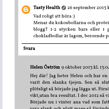
Tasty Health
26 september 2013 k
Vad roligt att höra :)
Menar du kokosbollarna och protei
blogg? 1-2 stycken bars eller 1 p
chokladbollar är lagom, beroende på 
Svara
Helen Öström
9 oktober 2013 kl. 13:0
Hej där! Jag heter Helen och har en l
varit den slanka tjejen. Sen så slu
plötsligt så började jag lägga ut. För
vikt,utan bra resultat. I dec 2012 så 
Började nu i vinter ana vad som fatt
vara slank och platt mage så föränd