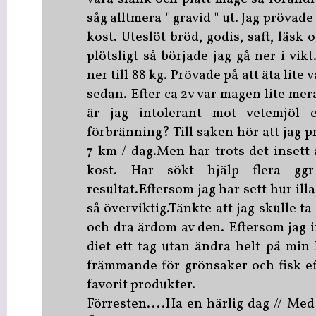
såg alltmera " gravid " ut. Jag prövade
kost. Uteslöt bröd, godis, saft, läsk 
plötsligt så började jag gå ner i vikt
ner till 88 kg. Prövade på att äta lite 
sedan. Efter ca 2v var magen lite mer
är jag intolerant mot vetemjöl e
förbränning? Till saken hör att jag
7 km / dag.Men har trots det insett
kost. Har sökt hjälp flera gg
resultat.Eftersom jag har sett hur ill
så överviktig.Tänkte att jag skulle ta
och dra ärdom av den. Eftersom jag in
diet ett tag utan ändra helt på min 
främmande för grönsaker och fisk e
favorit produkter.
Förresten....Ha en härlig dag // Me