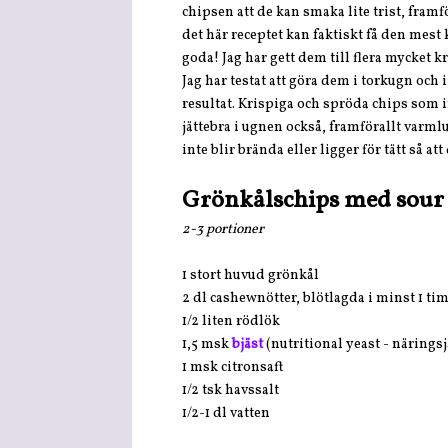
chipsen att de kan smaka lite trist, fram
det här receptet kan faktiskt få den mest
goda! Jag har gett dem till flera mycket
Jag har testat att göra dem i torkugn och 
resultat. Krispiga och spröda chips som 
jättebra i ugnen också, framförallt varml
inte blir brända eller ligger för tätt så att 
Grönkålschips med sour
2-3 portioner
1 stort huvud grönkål
2 dl cashewnötter, blötlagda i minst 1 t
1/2 liten rödlök
1,5 msk
bjäst
(nutritional yeast - näringsj
1 msk citronsaft
1/2 tsk havssalt
1/2-1 dl vatten