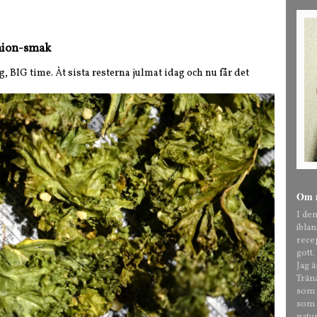
nion-smak
g, BIG time. Åt sista resterna julmat idag och nu får det
Om 
I de
ibla
rece
gott.
Jag 
Trän
som t
som o