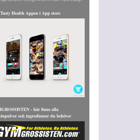
liga råvaror. Nyttigt behöver inte vara tråkigt!
Tasty Health Appen i App store
ROSSISTEN - här finns alla
einpulver och ingredienser du behöver