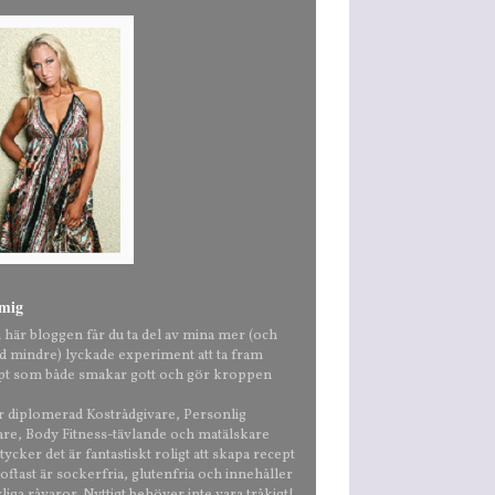
mig
n här bloggen får du ta del av mina mer (och
nd mindre) lyckade experiment att ta fram
pt som både smakar gott och gör kroppen
är diplomerad Kostrådgivare, Personlig
are, Body Fitness-tävlande och matälskare
ycker det är fantastiskt roligt att skapa recept
ftast är sockerfria, glutenfria och innehåller