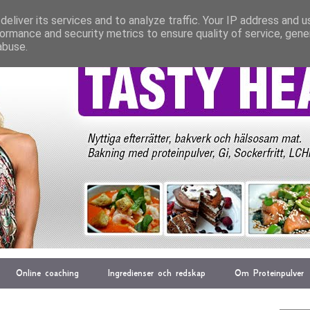
eliver its services and to analyze traffic. Your IP address and 
ormance and security metrics to ensure quality of service, gen
abuse.
Online coaching
Ingredienser och redskap
Om Proteinpulver