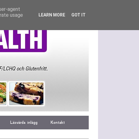
user-agent
erate usage
LEARN MORE
GOT IT
Läsvärda inlägg
Kontakt