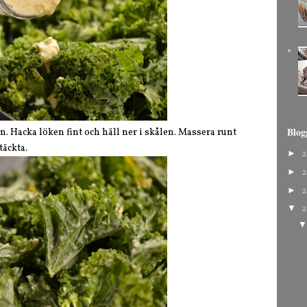
Blog
. Hacka löken fint och häll ner i skålen. Massera runt
täckta.
►
2
►
2
►
2
▼
2