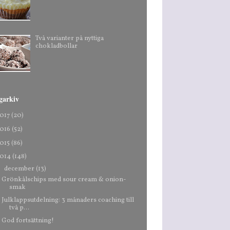
Två varianter på nyttiga
chokladbollar
garkiv
017
(20)
016
(52)
015
(86)
014
(148)
▼
december
(13)
Grönkålschips med sour cream & onion-
smak
Julklappsutdelning: 3 månaders coaching till
två p...
God fortsättning!