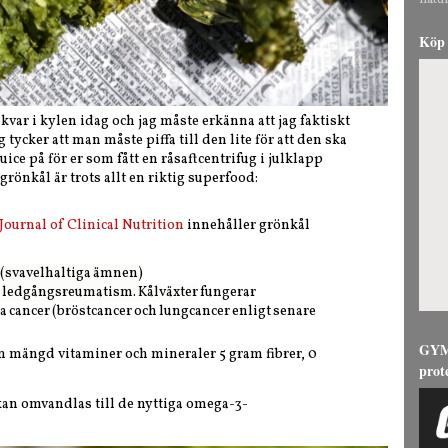
natur
Köp 
var i kylen idag och jag måste erkänna att jag faktiskt
g tycker att man måste piffa till den lite för att den ska
juice på för er som fått en råsaftcentrifug i julklapp
, grönkål är trots allt en riktig superfood:
ournal of Clinical Nutrition
innehåller grönkål
 (svavelhaltiga ämnen)
a. ledgångsreumatism. Kålväxter
fungerar
 cancer (bröstcancer och lungcancer enligt senare
GYMG
n mängd vitaminer och mineraler 5 gram fibrer, 0
prot
an omvandlas till de nyttiga omega-3-