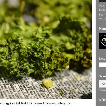
På G
baka
jag 
och 
Nomi
Leta
Tran
Pow
KÖP 
ch jag kan faktiskt hålla med de som inte gillar