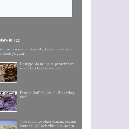
lära inlägg
Skillnaden mellan kesella, kvarg, grekisk och
turkisk yoghurt
Hemgjorda no-bake proteinbars
med chokladbolls-smak
Proteinfluff: Casein fluff vs whey
fluff
"Frozen chocolate banana peanut
butter cups" och vikten av sömn