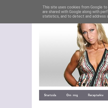
This site uses cookies from Google to d
are shared with Google along with perf
statistics, and to detect and address 
Startsida
Om mig
Receptarkiv