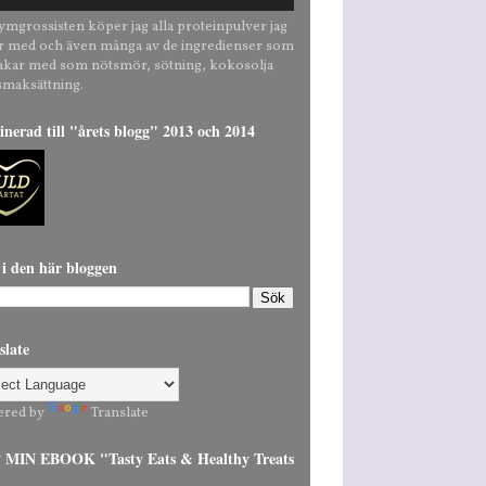
ymgrossisten köper jag alla proteinpulver jag
r med och även många av de ingredienser som
bakar med som nötsmör, sötning, kokosolja
smaksättning.
nerad till "årets blogg" 2013 och 2014
 i den här bloggen
slate
ered by
Translate
MIN EBOOK "Tasty Eats & Healthy Treats