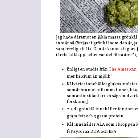
Jag hade däremot en jäkla massa grönkål k
inte är så förtjust i grönkål som den är, ja
vara trevlig att äta. Den är kanon att göra 
(årets julklapp...eller var det förra året?)
Enligt en studie från
The American J
mer kalcium än mjölk!
Kålväxter innehåller glukosinolater
som är bra mot
inflammationer
, bl.
som
antioxidanter
och sägs motverka
forskning).
2,5 dl
grönkål innehåller förutom e
gram fett och 3 gram protein.
Kål innehåller ALA som i kroppen k
fettsyrorna DHA och EPA