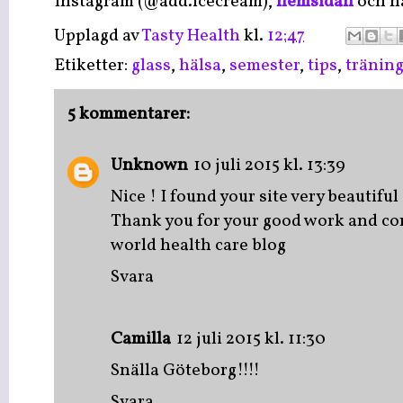
Instagram (@add.icecream),
hemsidan
och hä
Upplagd av
Tasty Health
kl.
12:47
Etiketter:
glass
,
hälsa
,
semester
,
tips
,
tränin
5 kommentarer:
Unknown
10 juli 2015 kl. 13:39
Nice ! I found your site very beautifu
Thank you for your good work and co
world health care blog
Svara
Camilla
12 juli 2015 kl. 11:30
Snälla Göteborg!!!!
Svara