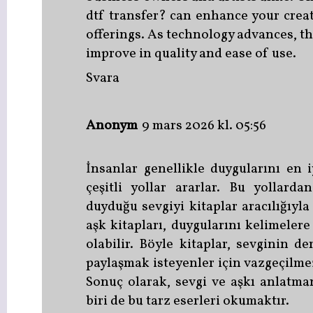
dtf transfer? can enhance your crea
offerings. As technology advances, th
improve in quality and ease of use.
Svara
Anonym
9 mars 2026 kl. 05:56
İnsanlar genellikle duygularını en 
çeşitli yollar ararlar. Bu yollarda
duyduğu sevgiyi kitaplar aracılığıyla
aşk kitapları
, duygularını kelimeler
olabilir. Böyle kitaplar, sevginin de
paylaşmak isteyenler için vazgeçilmez
Sonuç olarak, sevgi ve aşkı anlatma
biri de bu tarz eserleri okumaktır.