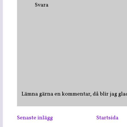
Svara
Lämna gärna en kommentar, då blir jag glad 
Senaste inlägg
Startsida