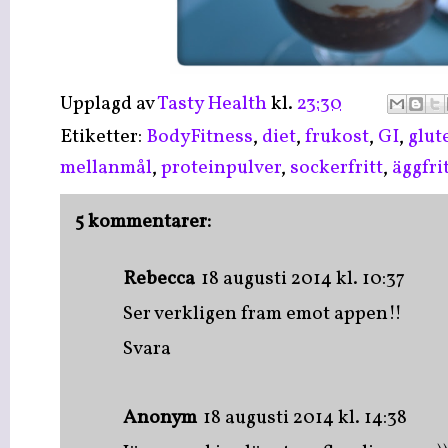
Upplagd av
Tasty Health
kl.
23:30
Etiketter:
BodyFitness
,
diet
,
frukost
,
GI
,
glut
mellanmål
,
proteinpulver
,
sockerfritt
,
äggfri
5 kommentarer:
Rebecca
18 augusti 2014 kl. 10:37
Ser verkligen fram emot appen!!
Svara
Anonym
18 augusti 2014 kl. 14:38