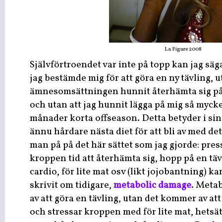
La Figure 2008
Självförtroendet var inte på topp kan jag säga
jag bestämde mig för att göra en ny tävling, u
ämnesomsättningen hunnit återhämta sig på 
och utan att jag hunnit lägga på mig så myck
månader korta offseason. Detta betyder i si
ännu hårdare nästa diet för att bli av med det
man på på det här sättet som jag gjorde: pres
kroppen tid att återhämta sig, hopp på en tä
cardio, för lite mat osv (likt jojobantning) k
skrivit om tidigare,
metabolic damage
. Meta
av att göra en tävling, utan det kommer av att
och stressar kroppen med för lite mat, hetsät