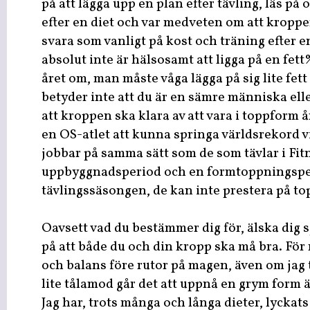
på att lägga upp en plan efter tävling, läs p
efter en diet och var medveten om att krop
svara som vanligt på kost och träning efter en
absolut inte är hälsosamt att ligga på en fet
året om, man måste våga lägga på sig lite fett
betyder inte att du är en sämre människa ell
att kroppen ska klara av att vara i toppform å
en OS-atlet att kunna springa världsrekord vi
jobbar på samma sätt som de som tävlar i Fit
uppbyggnadsperiod och en formtoppningspe
tävlingssäsongen, de kan inte prestera på to
Oavsett vad du bestämmer dig för, älska dig s
på att både du och din kropp ska må bra. För m
och balans före rutor på magen, även om jag t
lite tålamod går det att uppnå en grym form ä
Jag har, trots många och långa dieter, lyckats