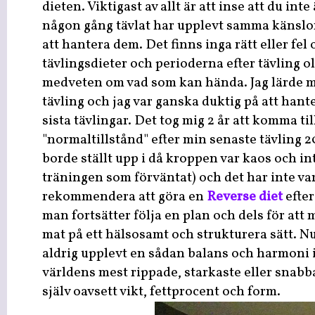
dieten. Viktigast av allt är att inse att du int
någon gång tävlat har upplevt samma känslor
att hantera dem. Det finns inga rätt eller fel
tävlingsdieter och perioderna efter tävling ol
medveten om vad som kan hända. Jag lärde m
tävling och jag var ganska duktig på att hant
sista tävlingar. Det tog mig 2 år att komma till
"normaltillstånd" efter min senaste tävling 20
borde ställt upp i då kroppen var kaos och in
träningen som förväntat) och det har inte vari
rekommendera att göra en
Reverse diet
efter
man fortsätter följa en plan och dels för at
mat på ett hälsosamt och strukturera sätt. Nu
aldrig upplevt en sådan balans och harmoni i m
världens mest rippade, starkaste eller snabba
själv oavsett vikt, fettprocent och form.