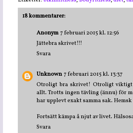
Etiketter:
bikinifitness
,
BodyFitness
,
diet
,
ta
18 kommentarer:
Anonym
7 februari 2015 kl. 12:56
Jättebra skrivet!!!
Svara
Unknown
7 februari 2015 kl. 13:37
Otroligt bra skrivet! Otroligt vikti
allt. Trotts ingen tävling (ännu) för m
har upplevt exakt samma sak. Hemsk 
Fortsätt kämpa å njut av livet. Hälsos
Svara