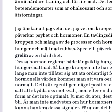
ännu hårdare träning och för lite mat. Det lede
beteendemönster som är ohälsosamt och som i 
ätstörningar.
Jag önskar att jag vetat det jag vet om kroppe
påverkar psyket och hormoner. En tävlingsdi
kroppen och många av de processer och hor
hunger och mättnad rubbas.
Speciellt påve
grelin
av en hård diet.
Dessa hormon reglerar både långsiktig hung
hunger/mättnad.
Så länge kroppen inte har 
länge man inte tillåter sig att äta ordentligt f
hormonella värden kommer man att vara oerh
normalt.
Detta är egentligen något positivt 
sätt att skydda oss mot svält, men efter en die
form är det inte optimalt. Ju mer du äter, d
bli. Är man inte medveten om hur hormonerna
kunna hantera dessa signaler.
Förutom det h