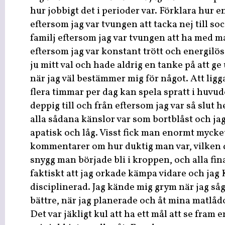
hur jobbigt det i perioder var. Förklara hur 
eftersom jag var tvungen att tacka nej till s
familj eftersom jag var tvungen att ha med m
eftersom jag var konstant trött och energilös
ju mitt val och hade aldrig en tanke på att ge
när jag väl bestämmer mig för något. Att ligg
flera timmar per dag kan spela spratt i huvu
deppig till och från eftersom jag var så slut 
alla sådana känslor var som bortblåst och ja
apatisk och låg. Visst fick man enormt mycket
kommentarer om hur duktig man var, vilken 
snygg man började bli i kroppen, och alla f
faktiskt att jag orkade kämpa vidare och ja
disciplinerad. Jag kände mig grym när jag såg
bättre, när jag planerade och åt mina matlåd
Det var jäkligt kul att ha ett mål att se fram e