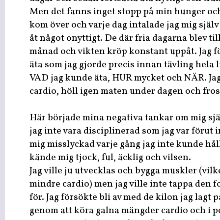
Men det fanns inget stopp på min hunger och m
kom över och varje dag intalade jag mig själv 
åt något onyttigt. De där fria dagarna blev till
månad och vikten kröp konstant uppåt. Jag fö
äta som jag gjorde precis innan tävling hela li
VAD jag kunde äta, HUR mycket och NÄR. J
cardio, höll igen maten under dagen och fros
Här började mina negativa tankar om mig sj
jag inte vara disciplinerad som jag var förut
mig misslyckad varje gång jag inte kunde håll
kände mig tjock, ful, äcklig och vilsen.
Jag ville ju utvecklas och bygga muskler (vil
mindre cardio) men jag ville inte tappa den 
för. Jag försökte bli av med de kilon jag lagt 
genom att köra galna mängder cardio och i p