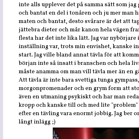
inte alls upplever det på samma sätt som jag g
och bantat en del i tonåren och ju mer man hå
maten och bantat, desto svårare är det att ta
jättebra dieter och mår kanon hela vägen fram
flesta har det inte lika lätt. Jag var nybörjar
inställning var, trots min envishet, kanske i
start. Jag ville bland annat tävla för att komm
början inte så insatt i branschen och hela li
måste anamma om man vill tävla mer än en g
Att tävla är inte bara svettiga tunga gympass,
morgonpromenader och en grym form att stol
även en utmaning psykiskt och har man redan
kropp och kanske till och med lite "problem
efter en tävling vara enormt jobbig. Jag ber om
långt inlägg ;)