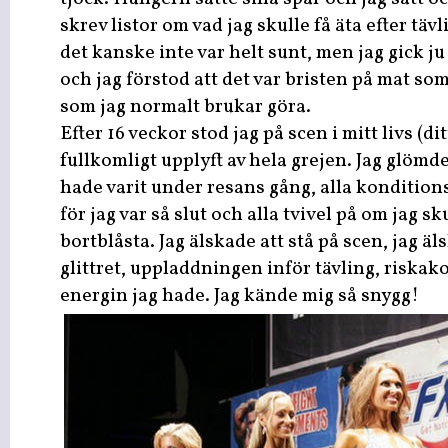
skrev listor om vad jag skulle få äta efter tävl
det kanske inte var helt sunt, men jag gick ju
och jag förstod att det var bristen på mat som
som jag normalt brukar göra.
Efter 16 veckor stod jag på scen i mitt livs (di
fullkomligt upplyft av hela grejen. Jag glömde
hade varit under resans gång, alla kondition
för jag var så slut och alla tvivel på om jag s
bortblåsta. Jag älskade att stå på scen, jag ä
glittret, uppladdningen inför tävling, riska
energin jag hade. Jag kände mig så snygg!