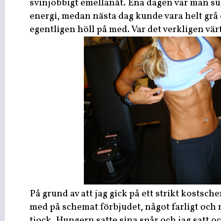
svinjobbigt emellanåt. Ena dagen var man s
energi, medan nästa dag kunde vara helt grå o
egentligen höll på med. Var det verkligen vär
På grund av att jag gick på ett strikt kostsch
med på schemat förbjudet, något farligt och 
tjock. Hungern satte sina spår och jag satt 