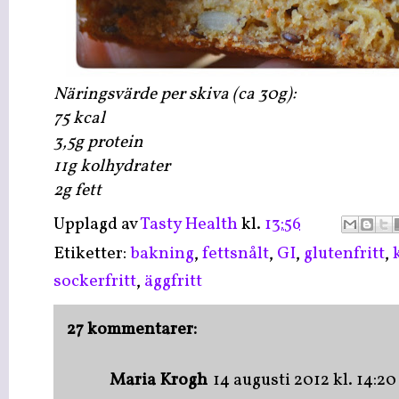
Näringsvärde per skiva (ca 30g):
75 kcal
3,5g protein
11g kolhydrater
2g fett
Upplagd av
Tasty Health
kl.
13:56
Etiketter:
bakning
,
fettsnålt
,
GI
,
glutenfritt
,
sockerfritt
,
äggfritt
27 kommentarer:
Maria Krogh
14 augusti 2012 kl. 14:20