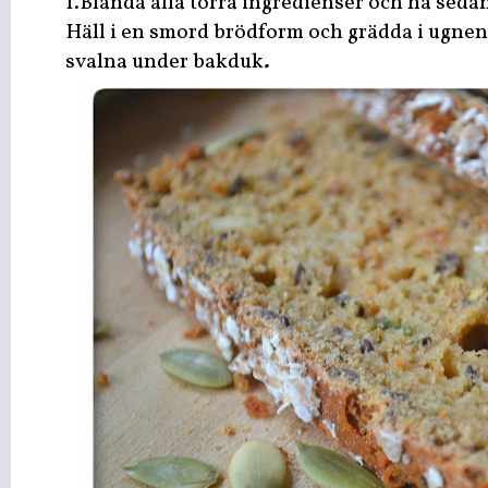
1.Blanda alla torra ingredienser och ha sedan
Häll i en smord brödform och grädda i ugnen i
svalna under bakduk
.