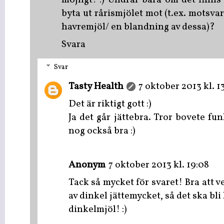
möjligt! :) Undrar bara om det finn
byta ut rårismjölet mot (t.ex. mots
havremjöl/ en blandning av dessa)?
Svara
Svar
Tasty Health
7 oktober 2013 kl. 1
Det är riktigt gott :)
Ja det går jättebra. Tror bovete fu
nog också bra :)
Anonym
7 oktober 2013 kl. 19:08
Tack så mycket för svaret! Bra att v
av dinkel jättemycket, så det ska bl
dinkelmjöl! :)