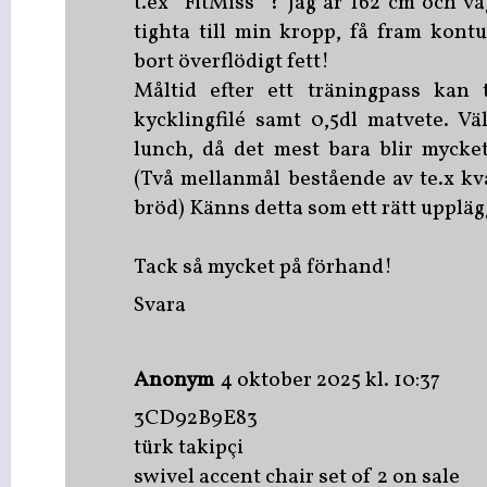
t.ex "FitMiss" ? Jag är 162 cm och vä
tighta till min kropp, få fram kont
bort överflödigt fett!
Måltid efter ett träningpass kan 
kycklingfilé samt 0,5dl matvete. Väl
lunch, då det mest bara blir mycke
(Två mellanmål bestående av te.x kv
bröd) Känns detta som ett rätt upplä
Tack så mycket på förhand!
Svara
Anonym
4 oktober 2025 kl. 10:37
3CD92B9E83
türk takipçi
swivel accent chair set of 2 on sale