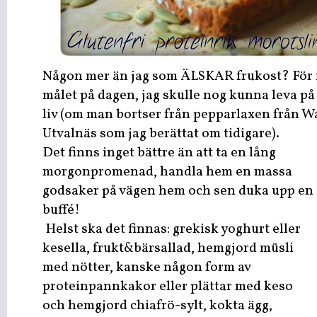
Någon mer än jag som ÄLSKAR frukost? För m
målet på dagen, jag skulle nog kunna leva på
liv (om man bortser från pepparlaxen från Wa
Utvalnäs som jag berättat om tidigare).
Det finns inget bättre än att ta en lång
morgonpromenad, handla hem en massa
godsaker på vägen hem och sen duka upp en
buffé!
Helst ska det finnas: grekisk yoghurt eller
kesella, frukt&bärsallad, hemgjord müsli
med nötter, kanske någon form av
proteinpannkakor eller plättar med keso
och hemgjord chiafrö-sylt, kokta ägg,