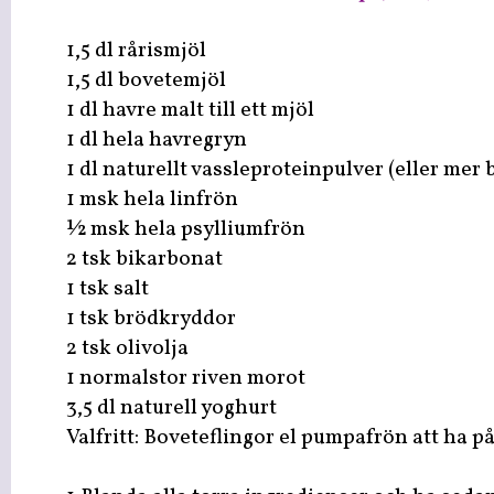
1,5 dl rårismjöl
1,5 dl bovetemjöl
1 dl havre malt till ett mjöl
1 dl hela havregryn
1 dl naturellt vassleproteinpulver (eller mer 
1 msk hela linfrön
½ msk hela psylliumfrön
2 tsk bikarbonat
1 tsk salt
1 tsk brödkryddor
2 tsk olivolja
1 normalstor riven morot
3,5 dl naturell yoghurt
Valfritt: Boveteflingor el pumpafrön att ha p