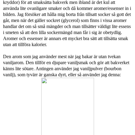
kryddor) för att smaksätta bakverk men ibland är det kul att
använda lite ovanligare smaker och då kommer aromer/essenser in i
bilden. Jag försöker att hålla mig borta från tillsatt socker så gott det
går, men när det gäller sockret (glycerol) som finns i vissa aromer
handlar det om så små mängder och man tillsätter väldigt lite essens
i smeten så att den lilla sockermängd man får i sig är obetydlig.
Aromer och essenser är annars ett mycket bra sätt att tillsätta smak
utan att tillföra kalorier.
Den arom som jag använder mest när jag bakar är utan tvekan
vaniljarom. Den tillför en djupare vaniljsmak och gör att bakverket
känns lite sötare. Antingen använder jag vaniljpulver (bourbon
vanilj), som tyvärr är ganska dyrt, eller så använder jag denna: