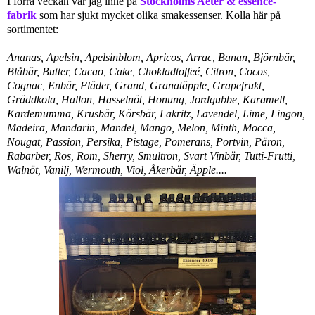
I förra veckan var jag inne på
Stockholms Aeter & essence-
fabrik
som har sjukt mycket olika smakessenser. Kolla här på
sortimentet:
Ananas, Apelsin, Apelsinblom, Apricos, Arrac, Banan, Björnbär,
Blåbär, Butter, Cacao, Cake, Chokladtoffeé, Citron, Cocos,
Cognac, Enbär, Fläder, Grand, Granatäpple, Grapefrukt,
Gräddkola, Hallon, Hasselnöt, Honung, Jordgubbe, Karamell,
Kardemumma, Krusbär, Körsbär, Lakritz, Lavendel, Lime, Lingon,
Madeira, Mandarin, Mandel, Mango, Melon, Minth, Mocca,
Nougat, Passion, Persika, Pistage, Pomerans, Portvin, Päron,
Rabarber, Ros, Rom, Sherry, Smultron, Svart Vinbär, Tutti-Frutti,
Walnöt, Vanilj, Wermouth, Viol, Åkerbär, Äpple
....