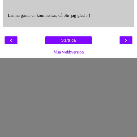
Lämna gärna en kommentar, då blir jag glad :-)
‹
›
Startsida
Visa webbversion