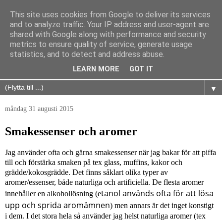
This site uses cookies from Google to deliver its services
and to analyze traffic. Your IP address and user-agent are
shared with Google along with performance and security
metrics to ensure quality of service, generate usage
statistics, and to detect and address abuse.
LEARN MORE
GOT IT
▼
måndag 31 augusti 2015
Smakessenser och aromer
Jag använder ofta och gärna smakessenser när jag bakar för att piffa
till och förstärka smaken på tex glass, muffins, kakor och
grädde/kokosgrädde. Det finns såklart olika typer av
aromer/essenser, både naturliga och artificiella. De flesta aromer
tanol används ofta för att lösa
innehåller en alkohollösning (e
upp och sprida aromämnen
) men annars är det inget konstigt
i dem. I det stora hela så använder jag helst naturliga aromer (tex