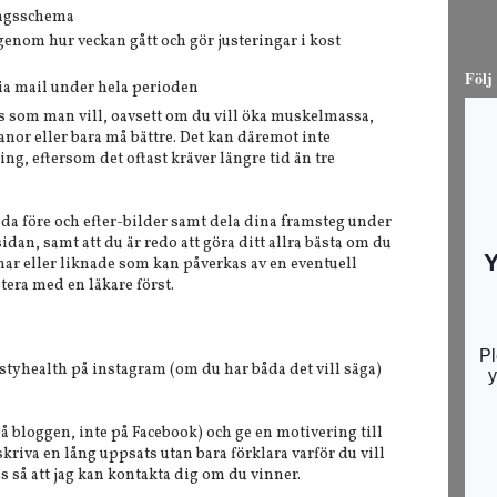
ingsschema
genom hur veckan gått och gör justeringar i kost
Följ
via mail under hela perioden
is som man vill, oavsett om du vill öka muskelmassa,
vanor eller bara må bättre. Det kan däremot inte
ng, eftersom det oftast kräver längre tid än tre
ända före och efter-bilder samt dela dina framsteg under
dan, samt att du är redo att göra ditt allra bästa om du
ar eller liknade som kan påverkas av en eventuell
tera med en läkare först.
tyhealth på instagram (om du har båda det vill säga)
å bloggen, inte på Facebook) och ge en motivering till
skriva en lång uppsats utan bara förklara varför du vill
s så att jag kan kontakta dig om du vinner.