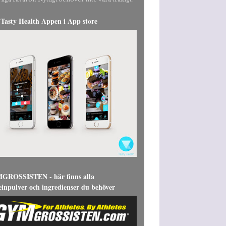
liga råvaror. Nyttigt behöver inte vara tråkigt!
Tasty Health Appen i App store
ROSSISTEN - här finns alla
einpulver och ingredienser du behöver