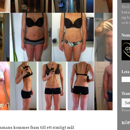
På G
baka
jag 
och 
Nomi
Leta
Tran
Pow
KÖP 
sammans kommer fram till ett rimligt mål