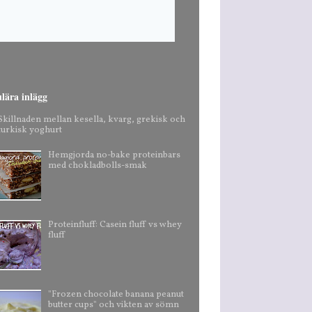
lära inlägg
Skillnaden mellan kesella, kvarg, grekisk och
turkisk yoghurt
Hemgjorda no-bake proteinbars
med chokladbolls-smak
Proteinfluff: Casein fluff vs whey
fluff
"Frozen chocolate banana peanut
butter cups" och vikten av sömn