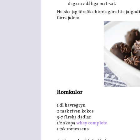
dagar av dåliga mat-val.
Nu ska jag försöka hinna göra lite julgodi
förra julen:
Romkulor
1 dl havregryn
2 msk riven kokos
5-7 färska dadlar
1/2 skopa
whey complete
1 tsk romessens