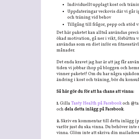
Individuellt upplagt kost och trän
Uppdateringar veckovis där vi går i
och träning vid behov
Tillgång till frågor, pepp och stöd 
Det här paketet kan alltså användas prec
ökad motivation, gå ner i vikt, förbättra 
användas som en diet inför en fitnesstävli
månader.
Det enda kravet jag har är att jag får anv
tiden vi jobbar ihop på bloggen och hemsi
vinner paketet! Om du har några sjukdom
ändring i kost och träning, bör du konsul
Så här gör du för att ha chans att vinna:
1.
Gilla
Tasty Health på Facebook
och @tas
och
dela detta inlägg på Facebook
.
2.
Skriv en kommentar till detta inlägg (p
varför just du ska vinna. Du behöver inte 
vinna. Glöm inte att skriva din mailadres