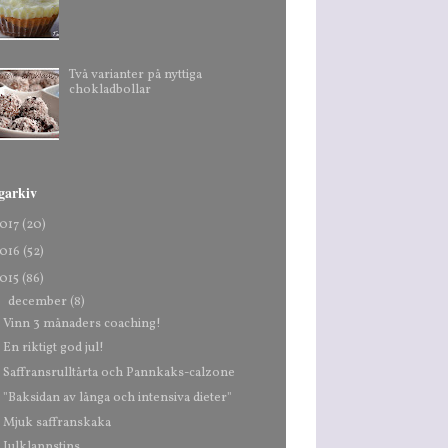
Två varianter på nyttiga
chokladbollar
garkiv
017
(20)
016
(52)
015
(86)
▼
december
(8)
Vinn 3 månaders coaching!
En riktigt god jul!
Saffransrulltårta och Pannkaks-calzone
"Baksidan av långa och intensiva dieter"
Mjuk saffranskaka
Julklappstips