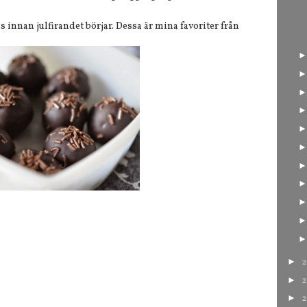
s innan julfirandet börjar. Dessa är mina favoriter från
►
2
►
2
►
2