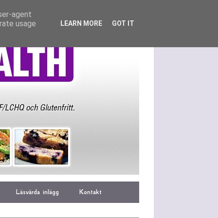
user-agent
erate usage
LEARN MORE
GOT IT
Läsvärda inlägg
Kontakt