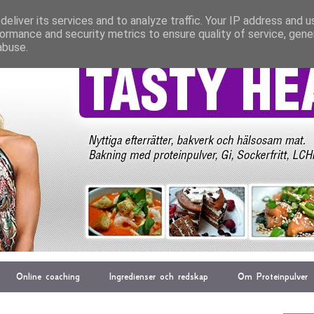
eliver its services and to analyze traffic. Your IP address and 
ormance and security metrics to ensure quality of service, gen
abuse.
Online coaching
Ingredienser och redskap
Om Proteinpulver