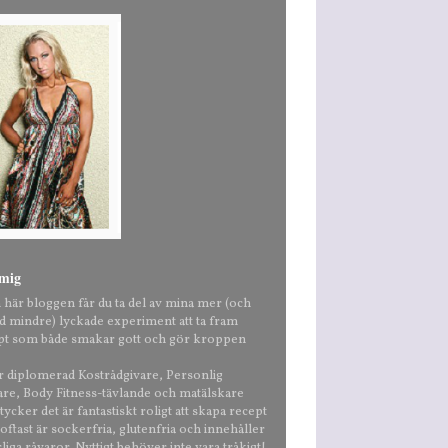
mig
n här bloggen får du ta del av mina mer (och
nd mindre) lyckade experiment att ta fram
pt som både smakar gott och gör kroppen
är diplomerad Kostrådgivare, Personlig
are, Body Fitness-tävlande och matälskare
ycker det är fantastiskt roligt att skapa recept
ftast är sockerfria, glutenfria och innehåller