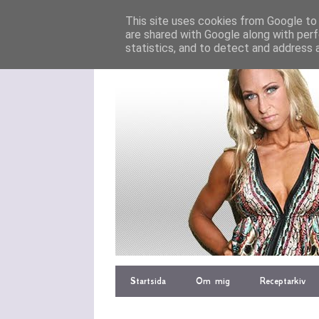
This site uses cookies from Google to d
are shared with Google along with perf
statistics, and to detect and address 
Startsida
Om mig
Receptarkiv