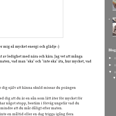
 ger mig så mycket energi och glädje :)
Blog
t av ledighet med nära och kära. Jag vet att många
►
2
maten, vad man "ska" och "inte ska" äta, hur mycket, vad
►
2
▼
2
r dig själv att känna skuld missar du poängen
d dig att du är en sån som lätt äter för mycket för
gt har något stopp, bestäm i förväg ungefär vad du
 mindre att du mår dåligt efter maten.
 inte en måltid eller en dag trigga igång flera