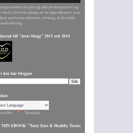
ymgrossisten köper jag alla proteinpulver jag
r med och även många av de ingredienser som
bakar med som nötsmör, sötning, kokosolja
smaksättning.
nerad till "årets blogg" 2013 och 2014
 i den här bloggen
slate
ered by
Translate
MIN EBOOK "Tasty Eats & Healthy Treats