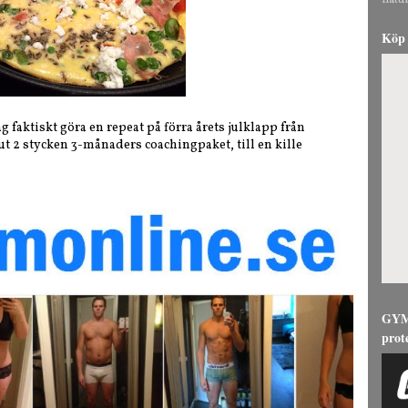
natur
Köp 
g faktiskt göra en repeat på förra årets julklapp från
 ut 2 stycken 3-månaders coachingpaket, till en kille
GYMG
prot