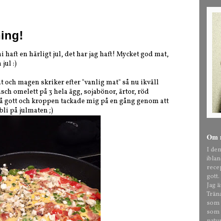
ing!
haft en härligt jul, det har jag haft! Mycket god mat,
ul :)
at och magen skriker efter "vanlig mat" så nu ikväll
sch omelett på 3 hela ägg, sojabönor, ärtor, röd
 Så gott och kroppen tackade mig på en gång genom att
bli på julmaten ;)
Om 
I de
ibla
rece
gott.
Jag 
Trän
som t
som o