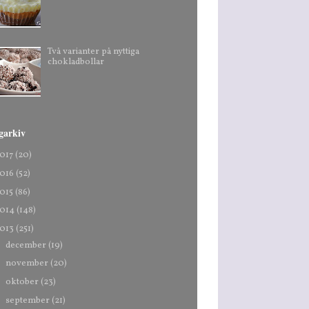
Två varianter på nyttiga
chokladbollar
garkiv
017
(20)
016
(52)
015
(86)
014
(148)
013
(251)
►
december
(19)
►
november
(20)
►
oktober
(23)
▼
september
(21)