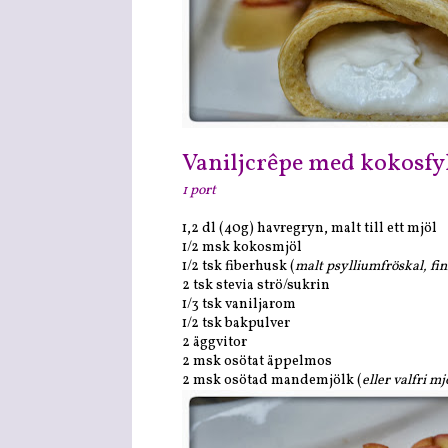
Vaniljcrêpe med kokosfyl
1 port
1,2 dl (40g) havregryn, malt till ett mjöl
1/2 msk kokosmjöl
1/2 tsk fiberhusk (
malt psylliumfröskal, fin
2 tsk stevia strö/sukrin
1/3 tsk vaniljarom
1/2 tsk bakpulver
2 äggvitor
2 msk osötat äppelmos
2 msk osötad mandemjölk (
eller valfri mj