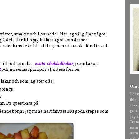
trätter, smaker och livsmedel. När jag väl gillar något
r på det eller tills jag hittar något som är mer
 det kanske är lite att ta i, men ni kanske förstår vad
 till förbannelse,
zoats
,
chokladbollar
, pannkakor,
t
och nu senast pumpa i alla dess former.
lskar och som jag äter ofta:
Om 
oppings
I de
i
ibla
kan äta questbars på
rece
gott.
stående börjar jag mina helt fantastiskt goda crêpes som
Jag 
Trän
som t
som o