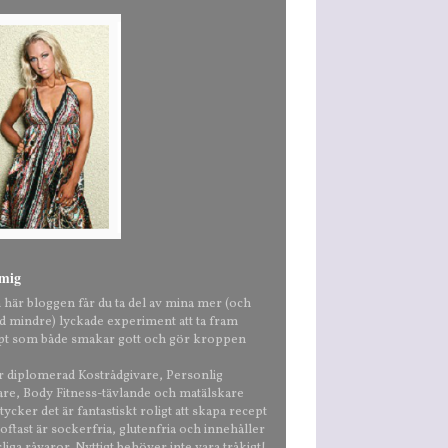
mig
n här bloggen får du ta del av mina mer (och
nd mindre) lyckade experiment att ta fram
pt som både smakar gott och gör kroppen
är diplomerad Kostrådgivare, Personlig
are, Body Fitness-tävlande och matälskare
ycker det är fantastiskt roligt att skapa recept
ftast är sockerfria, glutenfria och innehåller