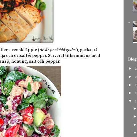
ter, svenskt äpple (
de är ju såååå goda!
), gurka, rå
lja och örtsalt & peppar. Serverat tillsammans med
Blog
senap, honung, salt och peppar.
►
2
►
2
►
2
►
2
▼
2