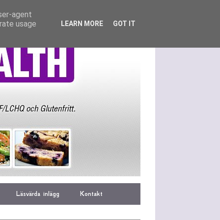
user-agent
erate usage
LEARN MORE
GOT IT
Läsvärda inlägg
Kontakt