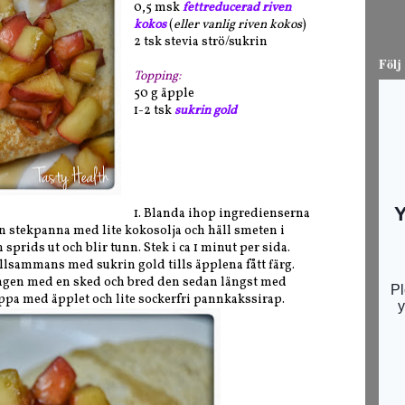
0,5 msk
fettreducerad riven
kokos
(
eller vanlig riven kokos
)
2 tsk stevia strö/sukrin
Följ
Topping:
50 g äpple
1-2 tsk
sukrin gold
1. Blanda ihop ingredienserna
en stekpanna med lite kokosolja och häll smeten i
sprids ut och blir tunn. Stek i ca 1 minut per sida.
illsammans med sukrin gold tills äpplena fått färg.
ningen med en sked och bred den sedan längst med
oppa med äpplet och lite sockerfri pannkakssirap.