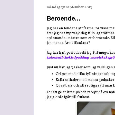
måndag 30 september 2013
Beroende...
Jag har en tendens att fastna för vissa ma
äter jag det typ varje dag tills jag tröttna
spännande...nästan som ett beroende. Eller
jag menar. Är ni likadana?
Jag har haft perioder då jag ätit mugcakes
kalorisnål chokladpudding
,
morotskakagrö
Just nu har jag 3 saker som jag verkligen ä
Crêpes med olika fyllningar och t
Kalla sallader med massa godsaker 
Questbars och alla roliga sätt man 
För att ge er lite tips och recept på ovan
jag gjorde igår till frukost.