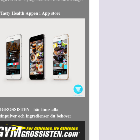
liga råvaror. Nyttigt behöver inte vara tråkigt!
Tasty Health Appen i App store
ROSSISTEN - här finns alla
einpulver och ingredienser du behöver