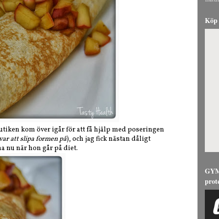
natur
Köp 
tiken kom över igår för att få hjälp med poseringen
kvar att slipa formen på
), och jag fick nästan dåligt
 nu när hon går på diet.
GYMG
prot