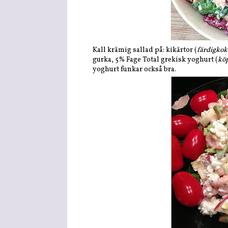
Kall krämig sallad på: kikärtor (
färdigkok
gurka, 5% Fage Total grekisk yoghurt (
köp
yoghurt funkar också bra.