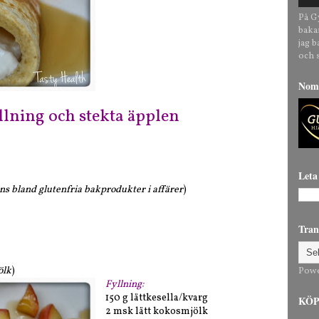
På G
baka
jag 
och 
Nomi
lning och stekta äpplen
Leta
ns bland glutenfria bakprodukter i affärer
)
Tran
ölk
)
Pow
Fyllning:
150 g lättkesella/kvarg
KÖP 
2 msk lätt kokosmjölk