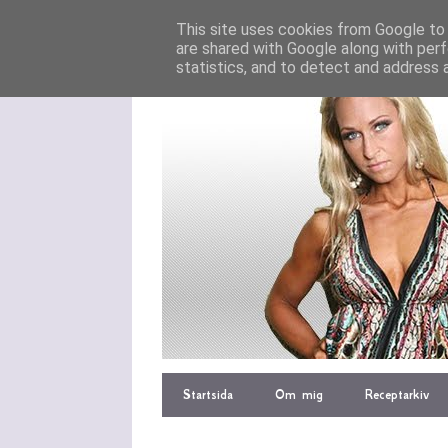
This site uses cookies from Google to d
are shared with Google along with perf
statistics, and to detect and address 
Startsida
Om mig
Receptarkiv