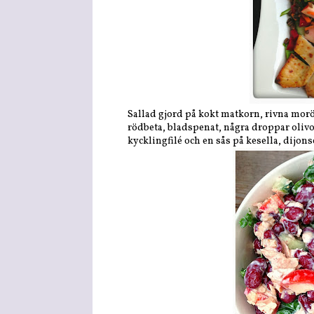
Sallad gjord på kokt matkorn, rivna moröt
rödbeta, bladspenat, några droppar olivo
kycklingfilé och en sås på kesella, dijon