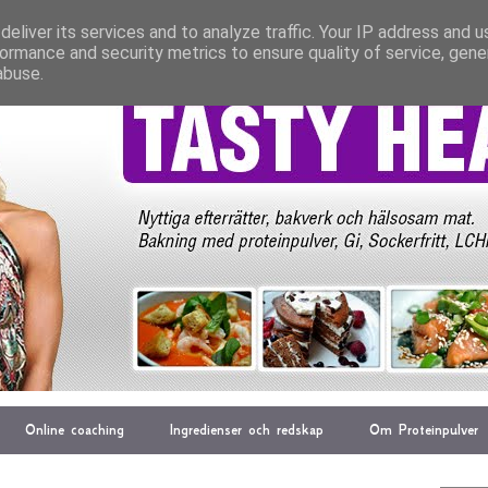
eliver its services and to analyze traffic. Your IP address and 
ormance and security metrics to ensure quality of service, gen
abuse.
Online coaching
Ingredienser och redskap
Om Proteinpulver