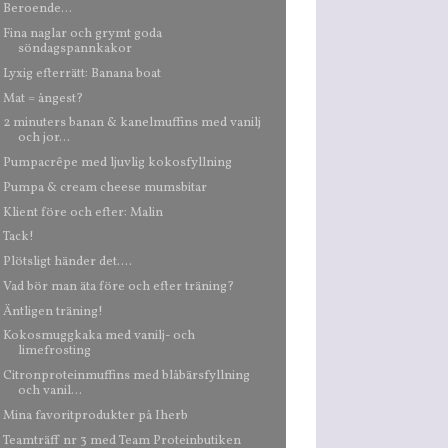
Beroende...
Fina naglar och grymt goda
söndagspannkakor
Lyxig efterrätt: Banana boat
Mat = ångest?
2 minuters banan & kanelmuffins med vanilj
och jor...
Pumpacrêpe med ljuvlig kokosfyllning
Pumpa & cream cheese mumsbitar
Klient före och efter: Malin
Tack!
Plötsligt händer det....
Vad bör man äta före och efter träning?
Äntligen träning!
Kokosmuggkaka med vanilj- och
limefrosting
Citronproteinmuffins med blåbärsfyllning
och vanil...
Mina favoritprodukter på Iherb
Teamträff nr 3 med Team Proteinbutiken