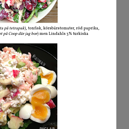
ta på tetrapak
), tonfisk, körsbärstomater, röd paprika,
t på Coop där jag bor
) men Lindahls 3% turkiska