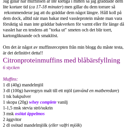
Jag gillar när muffinsen är lite kletiga i mitten så jag gräddade dem
lite kortare tid (
ca 17-18 minuter
) men gillar du dem torrare så
rekommenderar jag att du gräddar dem något längre. Håll koll på
dem dock, alltid när man bakar med vassleprotein måste man vara
försiktig så man inte gräddar bakverken för varmt eller för länge då
vasslet har en tendens att "torka ut" smeten och det blir torrt,
kartongliknande och smaklöst.
Om det är något av muffinsrecepten från min blogg du måste testa,
är det definitivt detta!!
Citronproteinmuffins med blåbärsfyllning
6 stycken
Muffins:
1 dl (40g) mandelmjöl
3 dl (100g) havregryn malt till ett mjöl (
använd en matberedare
)
1 tsk bakpulver
1 skopa (20g)
whey complete
vanilj
1-1,5 msk stevia strö/sukrin
3 msk
osötat äppelmos
2 äggvitor
2 dl osötad mandelmjölk (
eller valfri mjölk
)