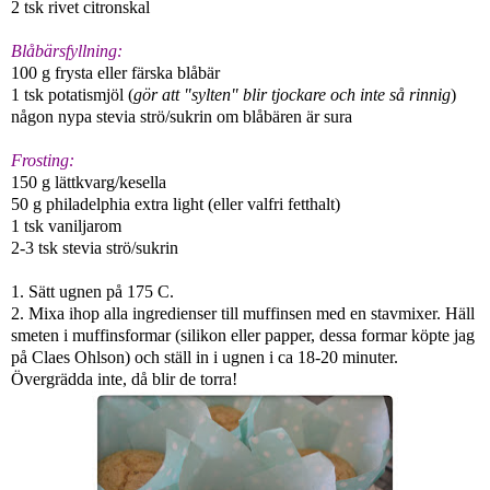
2 tsk rivet citronskal
Blåbärsfyllning:
100 g frysta eller färska blåbär
1 tsk potatismjöl (
gör att "sylten" blir tjockare och inte så rinnig
)
någon nypa stevia strö/sukrin om blåbären är sura
Frosting:
150 g lättkvarg/kesella
50 g philadelphia extra light (eller valfri fetthalt)
1 tsk vaniljarom
2-3 tsk stevia strö/sukrin
1. Sätt ugnen på 175 C.
2. Mixa ihop alla ingredienser till muffinsen med en stavmixer. Häll
smeten i muffinsformar (silikon eller papper, dessa formar köpte jag
på Claes Ohlson) och ställ in i ugnen i ca 18-20 minuter.
Övergrädda inte, då blir de torra!