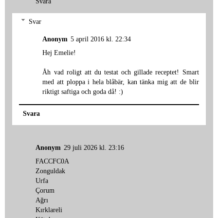
Svara
Svar
Anonym
5 april 2016 kl. 22:34
Hej Emelie!
Åh vad roligt att du testat och gillade receptet! Smart
med att ploppa i hela blåbär, kan tänka mig att de blir
riktigt saftiga och goda då! :)
Svara
Anonym
29 juli 2026 kl. 23:16
FACCFC0A
Zonguldak
Urfa
Çorum
Ağrı
Kırklareli