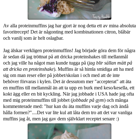
Av alla proteinmuffins jag har gjort är nog detta ett av mina absoluta
favoritrecept! Det är någonting med kombinationen citron, blåbär
och vanilj som är helt oslagbar.
Jag älskar verkligen proteinmuffins! Jag började göra dem för några
år sedan då jag tröttnat på att dricka proteinshakes till mellanmål
och jag ville ha något man kunde tugga på (
jag blir sällan mätt på
att dricka en proteinshake
). Muffins är så himla smidiga att ha med
sig om man reser eller på jobbet/skolan i och med att de inte
behöver förvaras i kylen. Det är dessutom mer "accepterat" att äta
en muffins till mellanmål än att ta upp en burk med keso/kesella, ett
kokt ägg eller en bit kyckling. När jag jobbade i USA hade jag ofta
med mig proteinmuffins till jobbet (
jobbade på gym
) och många
kommenterade med: "hur kan du äta muffins varje dag och ändå
hålla formen?"....Det var lite kul att låta dem tro att det var vanliga
muffins jag åt, men jag gav dem självklart receptet senare :)