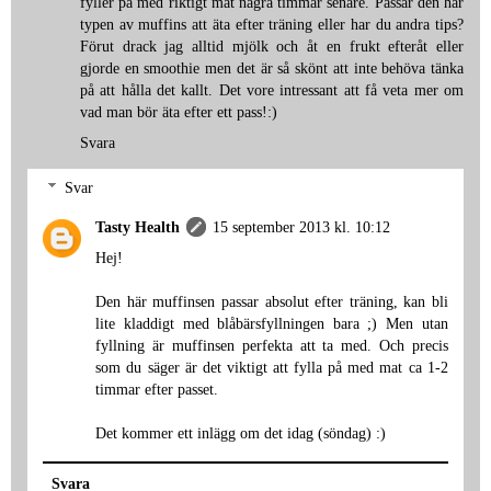
fyller på med riktigt mat några timmar senare. Passar den här
typen av muffins att äta efter träning eller har du andra tips?
Förut drack jag alltid mjölk och åt en frukt efteråt eller
gjorde en smoothie men det är så skönt att inte behöva tänka
på att hålla det kallt. Det vore intressant att få veta mer om
vad man bör äta efter ett pass!:)
Svara
Svar
Tasty Health
15 september 2013 kl. 10:12
Hej!
Den här muffinsen passar absolut efter träning, kan bli
lite kladdigt med blåbärsfyllningen bara ;) Men utan
fyllning är muffinsen perfekta att ta med. Och precis
som du säger är det viktigt att fylla på med mat ca 1-2
timmar efter passet.
Det kommer ett inlägg om det idag (söndag) :)
Svara