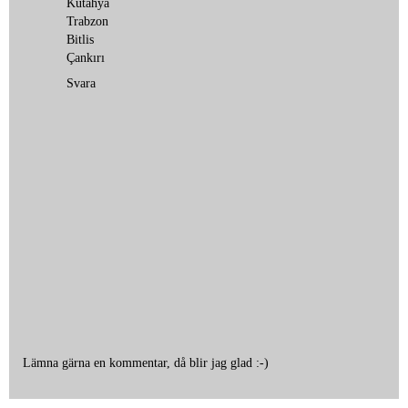
Kütahya
Trabzon
Bitlis
Çankırı
Svara
Lämna gärna en kommentar, då blir jag glad :-)