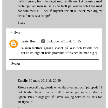
hålla figuren, har inte vågat mig på alls mycket bakning med
proteinpulver men nu så =) Så trött på kesella och keso med
bär som mellis... Tack så mycket för att du delar med dig av
dessa fantastiska recept!
Svara
Svar
Tasty Health
8 oktober 2013 kl. 15:15
Ja man tröttnar ganska snabbt på keso och kesella och
det är smidigt att baka proteinmuffins och ha med sig :)
Svara
Emelie
30 mars 2016 kl. 20:59
Jättebra recept! Jag gjorde en enklare variant och 'pluppade ' i
3-4 frysta blåbär i varje muffin innan jag satte in dom i
ugnen. Blev riktigt gott så ikväll ska jag baka en till sats för
att frysa in!