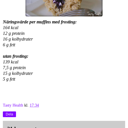
Näringsvärde per muffins med frosting:
164 kcal
12 g protein
16 g kolhydrater
6 g fett
utan frosting:
139 kcal
7,5 g protein
15 g kolhydrater
5 g fett
Tasty Health
kl.
17:34
Dela