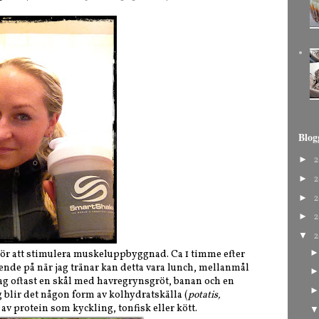
Blog
►
2
►
2
►
2
►
2
▼
2
för att stimulera muskeluppbyggnad. Ca 1 timme efter
oende på när jag tränar kan detta vara lunch, mellanmål
jag oftast en skål med havregrynsgröt, banan och en
 blir det någon form av kolhydratskälla (
potatis,
av protein som kyckling, tonfisk eller kött.