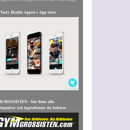
liga råvaror. Nyttigt behöver inte vara tråkigt!
Tasty Health Appen i App store
ROSSISTEN - här finns alla
einpulver och ingredienser du behöver