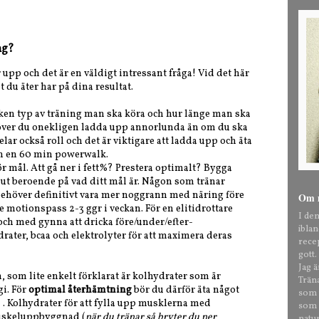
ng?
 upp och det är en väldigt intressant fråga! Vid det här
t du äter har på dina resultat.
ilken typ av träning man ska köra och hur länge man ska
höver du onekligen ladda upp annorlunda än om du ska
ar också roll och det är viktigare att ladda upp och äta
 än en 60 min powerwalk.
ör mål. Att gå ner i fett%? Prestera optimalt? Bygga
t beroende på vad ditt mål är. Någon som tränar
 behöver definitivt vara mer noggrann med näring före
Om 
e motionspass 2-3 ggr i veckan. För en elitidrottare
I de
och med gynna att dricka före/under/efter-
ibla
rater, bcaa och elektrolyter för att maximera deras
rece
gott.
Jag 
som lite enkelt förklarat är kolhydrater som är
Trän
i. För
optimal återhämtning
bör du därför äta något
som t
. Kolhydrater för att fylla upp musklerna med
som o
muskeluppbyggnad (
när du tränar så bryter du ner