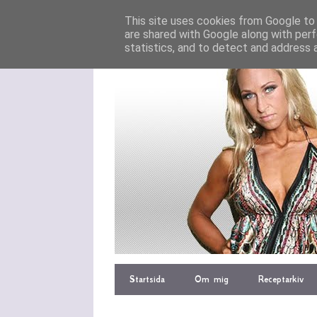
This site uses cookies from Google to d
are shared with Google along with perf
statistics, and to detect and address 
Startsida
Om mig
Receptarkiv