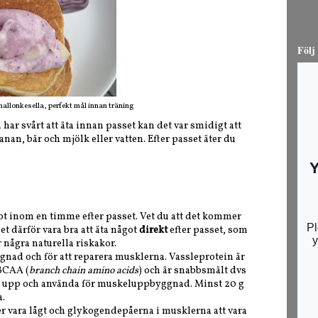
Följ
llonkesella, perfekt mål innan träning
har svårt att äta innan passet kan det var smidigt att
nan, bär och mjölk eller vatten. Efter passet äter du
ot inom en timme efter passet. Vet du att det kommer
t därför vara bra att äta något
direkt
efter passet, som
 några naturella riskakor.
nad och för att reparera musklerna.
Vassleprotein
är
 BCAA (
branch chain amino acids
) och är snabbsmält dvs
h ta upp och använda för muskeluppbyggnad. Minst 20 g
.
er vara lågt och glykogendepåerna i musklerna att vara