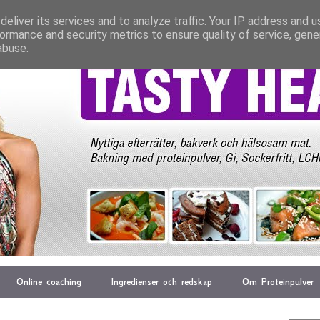
eliver its services and to analyze traffic. Your IP address and 
ormance and security metrics to ensure quality of service, gen
abuse.
Online coaching
Ingredienser och redskap
Om Proteinpulver