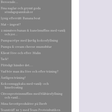
Beroende...
Fina naglar och grymt goda
söndagspannkakor
Lyxig efterrätt: Banana boat
Mat = ångest?
2 minuters banan & kanelmuffins med vanilj
och jor...
Pumpacrêpe med ljuvlig kokosfyllning
Pumpa & cream cheese mumsbitar
Klient före och efter: Malin
Tack!
Plötsligt händer det....
Vad bör man äta före och efter träning?
Äntligen träning!
Kokosmuggkaka med vanilj- och
limefrosting
Citronproteinmuffins med blåbärsfyllning
och vanil...
Mina favoritprodukter på Iherb
Teamträff nr 3 med Team Proteinbutiken