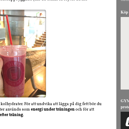
natur
Köp 
GYMG
 kolhydrater. För att undvika att lägga på dig fett bör du
prot
 äter används som
energi under träningen
och för att
efter träning
.