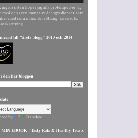
ymgrossisten köper jag alla proteinpulver jag
r med och även många av de ingredienser som
bakar med som nötsmör, sötning, kokosolja
smaksättning.
nerad till "årets blogg" 2013 och 2014
 i den här bloggen
slate
ered by
Translate
MIN EBOOK "Tasty Eats & Healthy Treats