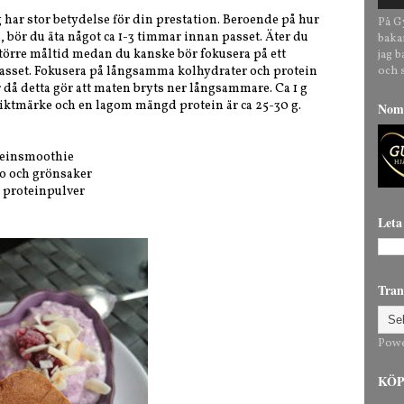
 har stor betydelse för din prestation. Beroende på hur
På G
ss, bör du äta något ca 1-3 timmar innan passet. Äter du
baka
törre måltid medan du kanske bör fokusera på ett
jag 
sset. Fokusera på långsamma kolhydrater och protein
och 
 då detta gör att maten bryts ner långsammare. Ca 1 g
 riktmärke och en lagom mängd protein är ca 25-30 g.
Nomi
oteinsmoothie
o och grönsaker
 proteinpulver
Leta
Tran
Pow
KÖP 