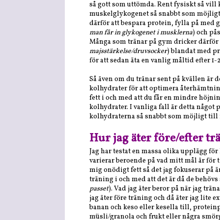
så gott som uttömda. Rent fysiskt så vil
muskelglykogenet så snabbt som möjligt 
därför att
bespara protein, fylla på med g
man får in glykogenet i musklerna
) och på
Många som tränar på gym dricker därför 
majsstärkelse/druvsocker
) blandat med pr
för att sedan äta en vanlig måltid efter 1
Så även om du tränar sent på kvällen är d
kolhydrater för att optimera återhämtning
fett i och med att du får en mindre höjn
kolhydrater. I vanliga fall är detta något p
kolhydraterna så snabbt som möjligt till
Hur jag äter före/efter tr
Jag har testat en massa olika upplägg för h
varierar beroende på vad mitt mål är för ti
mig onödigt fett så det jag fokuserar på ä
träning i och med att det är då de behövs
passet
). Vad jag äter beror på när jag tr
jag äter före träning och då äter jag lite
banan och keso eller kesella till, prote
müsli/granola och frukt eller några smör