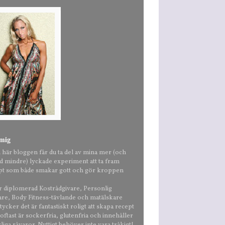
mig
n här bloggen får du ta del av mina mer (och
nd mindre) lyckade experiment att ta fram
pt som både smakar gott och gör kroppen
är diplomerad Kostrådgivare, Personlig
are, Body Fitness-tävlande och matälskare
ycker det är fantastiskt roligt att skapa recept
ftast är sockerfria, glutenfria och innehåller