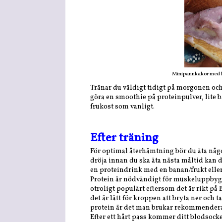
Minipannkakor med ha
Tränar du väldigt tidigt på morgonen och 
göra en smoothie på proteinpulver, lite ba
frukost som vanligt.
Efter träning
För optimal återhämtning bör du äta någ
dröja innan du ska äta nästa måltid kan de
en proteindrink med en banan/frukt eller
Protein är nödvändigt för muskeluppbygg
otroligt populärt eftersom det är rikt på
det är lätt för kroppen att bryta ner oc
protein är det man brukar rekommendera
Efter ett hårt pass kommer ditt blodsock