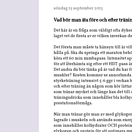
söndag 15 september 2013
Vad bör man äta före och efter träni
Det här är en fråga som väldigt ofta dyker
laget vet de flesta av er vilken inverkan de
Det första man måste ta hänsyn till är v
hålla på. Ska du springa ett maraton be
köra ett 60 min zumbapass. Intensitet spel
för att återhämta sig efter ett HIIT-pass
Det andra du bör tänka på är vad du har f
muskler? Kosten kommer se annorlunda u
styrketräning intensivt 5-6 ggr i veckan
och efter träning än någon som kör lättar
som tränar mycket och länge kan det till 
träningsdricka som innehåller bla kolhyd
prestationsförmåga.
När man tränar gör man av med glykogen, 
lagrade i muskeln och används som energ
som innehåller kolhydrater OCH protein 
glykogen och protein för att optimera 