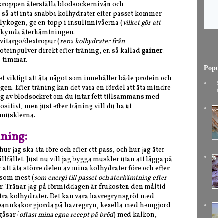
l kroppen återställa blodsockernivån och
så att inta snabba kolhydrater efter passet kommer
lykogen, ge en topp i insulinnivåerna (
vilket gör att
skynda återhämtningen.
vitargo/dextropur (
rena kolhydrater från
oteinpulver direkt efter träning, en så kallad
gainer
,
-2 timmar.
Popu
et viktigt att äta något som innehåller både protein och
en. Efter träning kan det vara en fördel att äta mindre
ing av blodsockret om du intar fett tillsammans med
ositivt, men just efter träning vill du ha ut
 musklerna.
äning:
ur jag ska äta före och efter ett pass, och hur jag äter
llfället. Just nu vill jag bygga muskler utan att lägga på
r att äta större delen av mina kolhydrater före och efter
 som mest (
som energi till passet och återhämtning efter
änar. Tränar jag på förmiddagen är frukosten den måltid
 extra kolhydrater. Det kan vara havregrynsgröt med
inpannkakor gjorda på havregryn, kesella med hemgjord
gåsar (
oftast mina egna recept på bröd
) med kalkon,