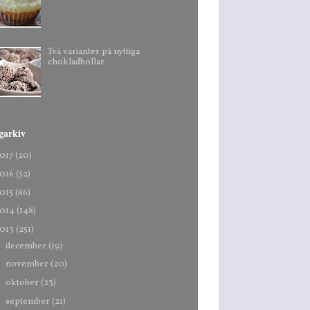
Två varianter på nyttiga
chokladbollar
garkiv
017
(20)
016
(52)
015
(86)
014
(148)
013
(251)
►
december
(19)
►
november
(20)
►
oktober
(23)
▼
september
(21)