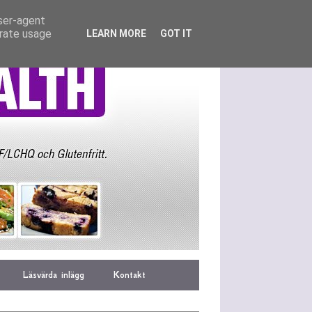
user-agent
erate usage
LEARN MORE
GOT IT
Läsvärda inlägg
Kontakt