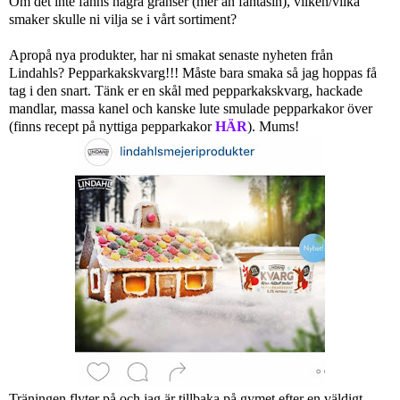
Om det inte fanns några gränser (mer än fantasin), vilken/vilka
smaker skulle ni vilja se i vårt sortiment?
Apropå nya produkter, har ni smakat senaste nyheten från
Lindahls? Pepparkakskvarg!!! Måste bara smaka så jag hoppas få
tag i den snart. Tänk er en skål med pepparkakskvarg, hackade
mandlar, massa kanel och kanske lute smulade pepparkakor över
(finns recept på nyttiga pepparkakor
HÄR
). Mums!
Träningen flyter på och jag är tillbaka på gymet efter en väldigt