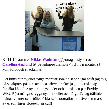
Kl 14-15 kommer
Niklas Wadman
(@youagainstyou) och
Carolina Asplund
(@betterhappythansorry) stå i vår monter så
kom förbi och snacka lite!
Det finns hur mycket roliga montrar som helst och igår föråt jag mig
på smakprov på bars och bcaa-drycker. Om jag hinner ska jag
försöka köpa lite nya träningskläder och kanske ett par Freddys
WRUP (så många snygga nya modeller och färger!). Jag träffade
många vänner och stötte på bla @fitspooration och även en massa
av er som läser bloggen, så kul!!