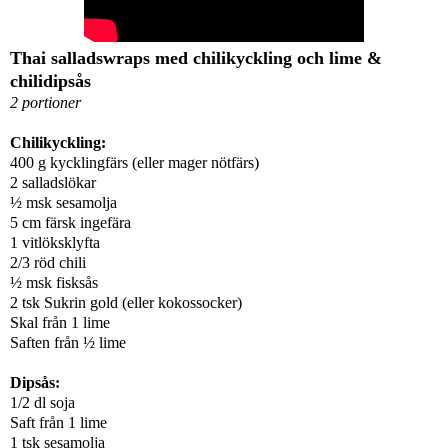
Thai salladswraps med chilikyckling och lime &
chilidipsås
2 portioner
Chilikyckling:
400 g kycklingfärs (eller mager nötfärs)
2 salladslökar
½ msk sesamolja
5 cm färsk ingefära
1 vitlöksklyfta
2/3 röd chili
½ msk fisksås
2 tsk Sukrin gold (eller kokossocker)
Skal från 1 lime
Saften från ½ lime
Dipsås:
1/2 dl soja
Saft från 1 lime
1 tsk sesamolja