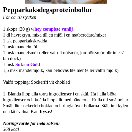
Pepparkaksdegsproteinbollar
För ca 10 stycken
1 skopa (30 g)
whey complete vanilj
1 dl havregryn, mixa till ett mjöl i en matberedare/mixer
1 tsk pepparkakskrydda
1 msk mandelmjöl
1 msk mandelsmör (eller valfritt nötsmör, jordnötssmör blir inte så
bra dock)
1 msk
Sukrin Gold
1,5 msk mandelmjölk, kan behövas lite mer (eller valfri mjölk)
Valfri topping: Sockerfri vit choklad
1. Blanda ihop alla torra ingredienser i en skål. Ha i alla blöta
ingredienser och knåda ihop allt med händerna. Rulla till små bollar.
Smält lite sockerfri choklad och ringla över bollarna. Ställ in i kylen
och låt svalna. Kan frysas!
Näringsvärde för hela satsen:
368 kcal