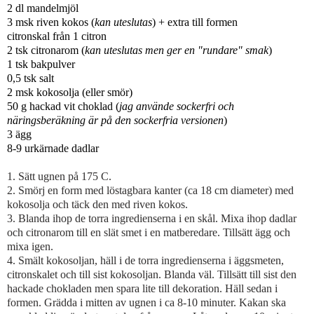
2 dl mandelmjöl
3 msk riven kokos (
kan uteslutas
) + extra till formen
citronskal från 1 citron
2 tsk citronarom (
kan uteslutas men ger en "rundare" smak
)
1 tsk bakpulver
0,5 tsk salt
2 msk kokosolja (eller smör)
50 g hackad vit choklad (
jag använde sockerfri och
näringsberäkning är på den sockerfria versionen
)
3 ägg
8-9 urkärnade dadlar
1. Sätt ugnen på 175 C.
2. Smörj en form med löstagbara kanter (ca 18 cm diameter) med
kokosolja och täck den med riven kokos.
3. Blanda ihop de torra ingredienserna i en skål. Mixa ihop dadlar
och citronarom till en slät smet i en matberedare. Tillsätt ägg och
mixa igen.
4. Smält kokosoljan, häll i de torra ingredienserna i äggsmeten,
citronskalet och till sist kokosoljan. Blanda väl. Tillsätt till sist den
hackade chokladen men spara lite till dekoration. Häll sedan i
formen. Grädda i mitten av ugnen i ca 8-10 minuter. Kakan ska