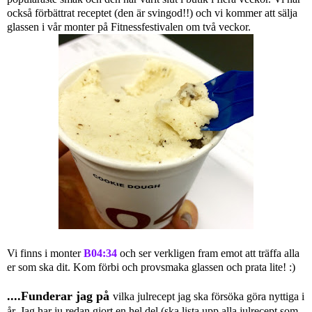
också förbättrat receptet (den är svingod!!) och vi kommer att sälja
glassen i vår monter på Fitnessfestivalen om två veckor.
Vi finns i monter
B04:34
och ser verkligen fram emot att träffa alla
er som ska dit. Kom förbi och provsmaka glassen och prata lite! :)
....Funderar jag på
vilka julrecept jag ska försöka göra nyttiga i
år. Jag har ju redan gjort en hel del (ska lista upp alla julrecept som