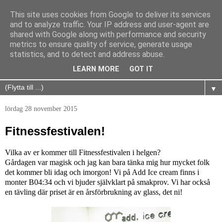
This site uses cookies from Google to deliver its services
and to analyze traffic. Your IP address and user-agent are
shared with Google along with performance and security
metrics to ensure quality of service, generate usage
statistics, and to detect and address abuse.
LEARN MORE
GOT IT
▼
lördag 28 november 2015
Fitnessfestivalen!
Vilka av er kommer till Fitnessfestivalen i helgen?
Gårdagen var magisk och jag kan bara tänka mig hur mycket folk
det kommer bli idag och imorgon! Vi på Add Ice cream finns i
monter B04:34 och vi bjuder självklart på smakprov. Vi har också
en tävling där priset är en årsförbrukning av glass, det ni!