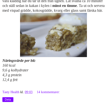
vara kladdig när du tar ut den från ugnen. Låt svalna ca 10 minuter
och ställ sedan in kakan i kylen i
minst en timme
. Ta ut och servera
med vispad grädde, kokosgrädde, kvarg eller glass samt färska bär.
Näringsvärde per bit:
160 kcal
9,6 g kolhydrater
4,3 g protein
12,4 g fett
Tasty Health
kl.
09:03
14 kommentarer:
Dela