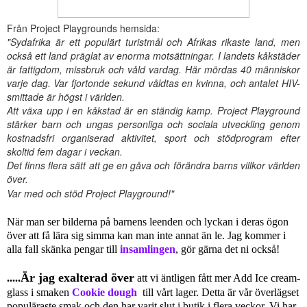
Från Project Playgrounds hemsida:
"Sydafrika är ett populärt turistmål och Afrikas rikaste land, men
också ett land präglat av enorma motsättningar. I landets kåkstäder
är fattigdom, missbruk och våld vardag. Här mördas 40 människor
varje dag. Var fjortonde sekund våldtas en kvinna, och antalet HIV-
smittade är högst i världen.
Att växa upp i en kåkstad är en ständig kamp. Project Playground
stärker barn och ungas personliga och sociala utveckling genom
kostnadsfri organiserad aktivitet, sport och stödprogram efter
skoltid fem dagar i veckan.
Det finns flera sätt att ge en gåva och förändra barns villkor världen
över.
Var med och stöd Project Playground!"
När man ser bilderna på barnens leenden och lyckan i deras ögon
över att få lära sig simma kan man inte annat än le. Jag kommer i
alla fall skänka pengar till
insamlingen
, gör gärna det ni också!
Är jag exalterad över
.....
att vi äntligen fått mer Add Ice cream-
glass i smaken
Cookie dough
till vårt lager. Detta är vår överlägset
populäraste smak och den har varit slut i butik i flera veckor. Vi har