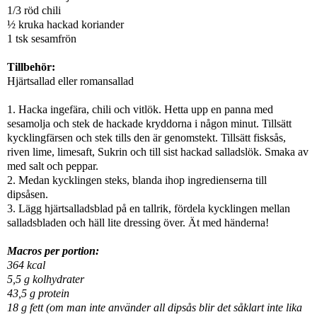
1/3 röd chili
½ kruka hackad koriander
1 tsk sesamfrön
Tillbehör:
Hjärtsallad eller romansallad
1. Hacka ingefära, chili och vitlök. Hetta upp en panna med
sesamolja och stek de hackade kryddorna i någon minut. Tillsätt
kycklingfärsen och stek tills den är genomstekt. Tillsätt fisksås,
riven lime, limesaft, Sukrin och till sist hackad salladslök. Smaka av
med salt och peppar.
2. Medan kycklingen steks, blanda ihop ingredienserna till
dipsåsen.
3. Lägg hjärtsalladsblad på en tallrik, fördela kycklingen mellan
salladsbladen och häll lite dressing över. Ät med händerna!
Macros per portion:
364 kcal
5,5 g kolhydrater
43,5 g protein
18 g fett (om man inte använder all dipsås blir det såklart inte lika