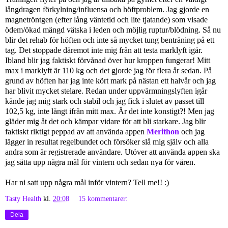
långdragen förkylning/influensa och höftproblem. Jag gjorde en
magnetröntgen (efter lång väntetid och lite tjatande) som visade
ödem/ökad mängd vätska i leden och möjlig ruptur/blödning. Så nu
blir det rehab för höften och inte så mycket tung benträning på ett
tag. Det stoppade däremot inte mig från att testa marklyft igår.
Ibland blir jag faktiskt förvånad över hur kroppen fungerar! Mitt
max i marklyft är 110 kg och det gjorde jag för flera år sedan. På
grund av höften har jag inte kört mark på nästan ett halvår och jag
har blivit mycket stelare. Redan under uppvärmningslyften igår
kände jag mig stark och stabil och jag fick i slutet av passet till
102,5 kg, inte långt ifrån mitt max. Är det inte konstigt?! Men jag
gläder mig åt det och kämpar vidare för att bli starkare. Jag blir
faktiskt riktigt peppad av att använda appen
Merithon
och jag
lägger in resultat regelbundet och försöker slå mig själv och alla
andra som är registrerade användare. Utöver att använda appen ska
jag sätta upp några mål för vintern och sedan nya för våren.
Har ni satt upp några mål inför vintern? Tell me!! :)
Tasty Health
kl.
20:08
15 kommentarer:
Dela