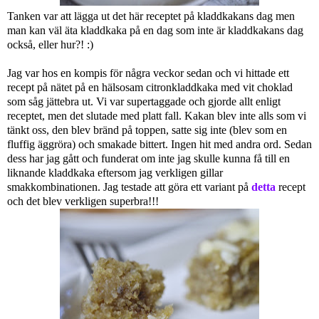
Tanken var att lägga ut det här receptet på kladdkakans dag men
man kan väl äta kladdkaka på en dag som inte är kladdkakans dag
också, eller hur?! :)
Jag var hos en kompis för några veckor sedan och vi hittade ett
recept på nätet på en hälsosam citronkladdkaka med vit choklad
som såg jättebra ut. Vi var supertaggade och gjorde allt enligt
receptet, men det slutade med platt fall. Kakan blev inte alls som vi
tänkt oss, den blev bränd på toppen, satte sig inte (blev som en
fluffig äggröra) och smakade bittert. Ingen hit med andra ord. Sedan
dess har jag gått och funderat om inte jag skulle kunna få till en
liknande kladdkaka eftersom jag verkligen gillar
smakkombinationen. Jag testade att göra ett variant på
detta
recept
och det blev verkligen superbra!!!