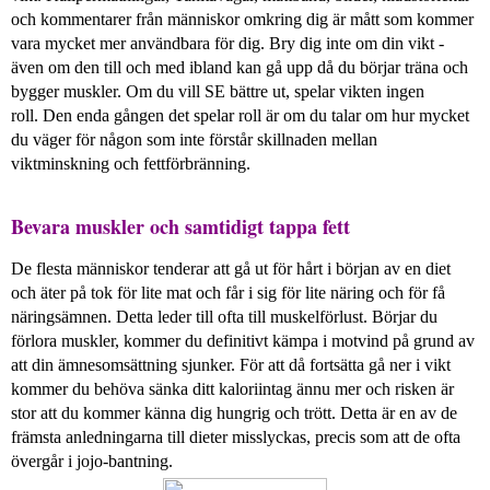
och kommentarer från människor omkring dig är mått som kommer
vara mycket mer användbara för dig. Bry dig inte om din vikt -
även om den till och med ibland kan gå upp då du börjar träna och
bygger muskler. Om du vill SE bättre ut, spelar vikten ingen
roll. Den enda gången det spelar roll är om du talar om hur mycket
du väger för någon som inte förstår skillnaden mellan
viktminskning och fettförbränning.
Bevara muskler och samtidigt tappa fett
De flesta människor tenderar att gå ut för hårt i början av en diet
och äter på tok för lite mat och får i sig för lite näring och för få
näringsämnen. Detta leder till ofta till muskelförlust. Börjar du
förlora muskler, kommer du definitivt kämpa i motvind på grund av
att din ämnesomsättning sjunker. För att då fortsätta gå ner i vikt
kommer du behöva sänka ditt kaloriintag ännu mer och risken är
stor att du kommer känna dig hungrig och trött. Detta är en av de
främsta anledningarna till dieter misslyckas, precis som att de ofta
övergår i jojo-bantning.