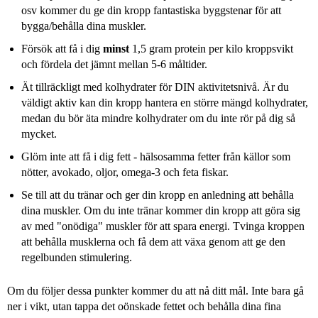
osv kommer du ge din kropp fantastiska byggstenar för att
bygga/behålla dina muskler.
Försök att få i dig
minst
1,5 gram protein per kilo kroppsvikt
och fördela det jämnt mellan 5-6 måltider.
Ät tillräckligt med kolhydrater för DIN aktivitetsnivå. Är du
väldigt aktiv kan din kropp hantera en större mängd kolhydrater,
medan du bör äta mindre kolhydrater om du inte rör på dig så
mycket.
Glöm inte att få i dig fett - hälsosamma fetter från källor som
nötter, avokado, oljor, omega-3 och feta fiskar.
Se till att du tränar och ger din kropp en anledning att behålla
dina muskler. Om du inte tränar kommer din kropp att göra sig
av med "onödiga" muskler för att spara energi. Tvinga kroppen
att behålla musklerna och få dem att växa genom att ge den
regelbunden stimulering.
Om du följer dessa punkter kommer du att nå ditt mål. Inte bara gå
ner i vikt, utan tappa det oönskade fettet och behålla dina fina