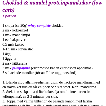
Choklad & mandel proteinpannkakor (low
carb)
1 portion
1 skopa (ca 20g)
whey complete
choklad
2 msk kokosmjöl
1 msk mandelmjöl
1 tsk bakpulver
0,5 msk kakao
1-1,5 msk stevia strö
1 ägg
1 äggvita
2 msk lättkesella
3 msk
pumpapuré
(eller mosad banan eller osötat äppelmos)
5 st hackade mandlar (för att få lite tuggmotstånd)
1. Blanda ihop alla ingredienser utom de hackade mandlarna med
en stavmixer tills du får en tjock och slät smet. Rör i mandlarna.
2. Stek i en stekpanna (i lite kokosolja om du inte har en bra
teflonpanna), ca 2-3 minuter per sida.
3. Toppa med valfria tillbehör, de passade kanon med färska
jordgubbar och lite kesella blandat med stevia strö och vanjljextrakt.