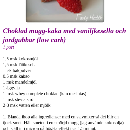
Choklad mugg-kaka med vaniljkesella och
jordgubbar (low carb)
1 port
1,5 msk kokosmjöl
1,5 msk lättkesella
1 tsk bakpulver
0,5 msk kakao
1 msk mandelmjöl
1 äggvita
1 msk whey complete choklad (kan uteslutas)
1 msk stevia strö
2-3 msk vatten eller mjölk
1. Blanda ihop alla ingredienser med en stavmixer så det blir en
tjock smet. Häll smeten i en smörjd mugg (jag använde kokosolja)
och ställ in i micron på högsta effekt i ca 1,5 minut.