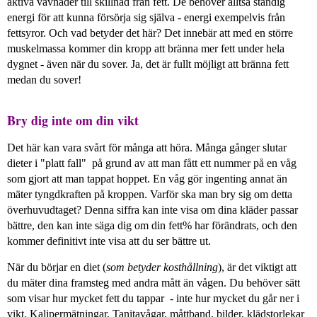
aktiva vävnader till skillnad från fett. De behöver alltså ständig
energi för att kunna försörja sig själva - energi exempelvis från
fettsyror. Och vad betyder det här? Det innebär att med en större
muskelmassa kommer din kropp att bränna mer fett under hela
dygnet - även när du sover. Ja, det är fullt möjligt att bränna fett
medan du sover!
Bry dig inte om din vikt
Det här kan vara svårt för många att höra. Många gånger slutar
dieter i "platt fall" på grund av att man fått ett nummer på en våg
som gjort att man tappat hoppet. En våg gör ingenting annat än
mäter tyngdkraften på kroppen. Varför ska man bry sig om detta
överhuvudtaget? Denna siffra kan inte visa om dina kläder passar
bättre, den kan inte säga dig om din fett% har förändrats, och den
kommer definitivt inte visa att du ser bättre ut.
När du börjar en diet (
som betyder kosthållning
), är det viktigt att
du mäter dina framsteg med andra mått än vågen. Du behöver sätt
som visar hur mycket fett du tappar - inte hur mycket du går ner i
vikt. Kalipermätningar, Tanitavågar, måttband, bilder, klädstorlekar