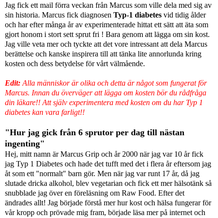
Jag fick ett mail förra veckan från Marcus som ville dela med sig av
sin historia. Marcus fick diagnosen
Typ-1 diabetes
vid tidig ålder
och har efter många år av experimenterade hittat ett sätt att äta som
gjort honom i stort sett sprut fri ! Bara genom att lägga om sin kost.
Jag ville veta mer och tyckte att det vore intressant att dela Marcus
berättelse och kanske inspirera till att tänka lite annorlunda kring
kosten och dess betydelse för vårt välmående.
Edit:
Alla människor är olika och detta är något som fungerat för
Marcus. Innan du överväger att lägga om kosten bör du rådfråga
din läkare!! Att själv experimentera med kosten om du har Typ 1
diabetes kan vara farligt!!
"Hur jag gick från 6 sprutor per dag till nästan
ingenting"
Hej, mitt namn är Marcus Grip och år 2000 när jag var 10 år fick
jag Typ 1 Diabetes och hade det tufft med det i flera år eftersom jag
åt som ett "normalt" barn gör. Men när jag var runt 17 år, då jag
slutade dricka alkohol, blev vegetarian och fick ett mer hälsotänk så
snubblade jag över en föreläsning om Raw Food. Efter det
ändrades allt! Jag började förstå mer hur kost och hälsa fungerar för
vår kropp och prövade mig fram, började läsa mer på internet och