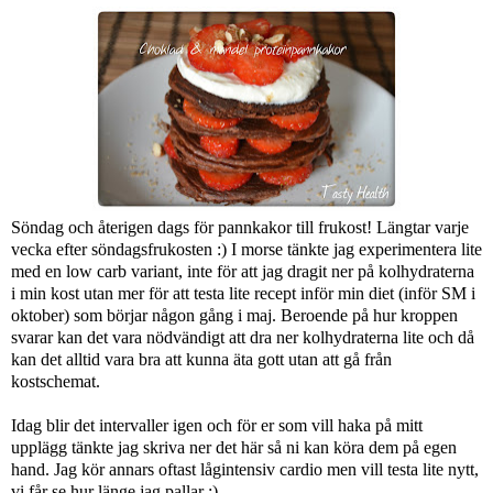
Söndag och återigen dags för pannkakor till frukost! Längtar varje
vecka efter söndagsfrukosten :) I morse tänkte jag experimentera lite
med en low carb variant, inte för att jag dragit ner på kolhydraterna
i min kost utan mer för att testa lite recept inför min diet (inför SM i
oktober) som börjar någon gång i maj. Beroende på hur kroppen
svarar kan det vara nödvändigt att dra ner kolhydraterna lite och då
kan det alltid vara bra att kunna äta gott utan att gå från
kostschemat.
Idag blir det intervaller igen och för er som vill haka på mitt
upplägg tänkte jag skriva ner det här så ni kan köra dem på egen
hand. Jag kör annars oftast lågintensiv cardio men vill testa lite nytt,
vi får se hur länge jag pallar ;)