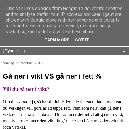
This site uses cookies from Google to deliver its services
and to analyze traffic. Your IP address and user-agent are
shared with Google along with performance and security
metrics to ensure quality of service, generate usage
statistics, and to detect and address abuse.
LEARN MORE
GOT IT
▼
onsdag 27 februari 2013
Gå ner i vikt VS gå ner i fett %
Vill du gå ner i vikt?
Om du svarade ja, så har du fel. Eller, inte fel egentligen, men vad
du verkligen vill göra är att tappa fett. Vem som helst kan gå ner i
vikt, det är bara att sluta äta. Du kommer definitivt att gå ner i vikt,
men tyvärr kommer den vikt du går ner vara både muskler och fett
(och vätska).