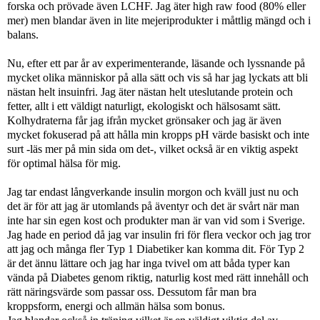
forska och prövade även LCHF. Jag äter high raw food (80% eller
mer) men blandar även in lite mejeriprodukter i måttlig mängd och i
balans.
Nu, efter ett par år av experimenterande, läsande och lyssnande på
mycket olika människor på alla sätt och vis så har jag lyckats att bli
nästan helt insuinfri. Jag äter nästan helt uteslutande protein och
fetter, allt i ett väldigt naturligt, ekologiskt och hälsosamt sätt.
Kolhydraterna får jag ifrån mycket grönsaker och jag är även
mycket fokuserad på att hålla min kropps pH värde basiskt och inte
surt -läs mer på min sida om det-, vilket också är en viktig aspekt
för optimal hälsa för mig.
Jag tar endast långverkande insulin morgon och kväll just nu och
det är för att jag är utomlands på äventyr och det är svårt när man
inte har sin egen kost och produkter man är van vid som i Sverige.
Jag hade en period då jag var insulin fri för flera veckor och jag tror
att jag och många fler Typ 1 Diabetiker kan komma dit. För Typ 2
är det ännu lättare och jag har inga tvivel om att båda typer kan
vända på Diabetes genom riktig, naturlig kost med rätt innehåll och
rätt näringsvärde som passar oss. Dessutom får man bra
kroppsform, energi och allmän hälsa som bonus.