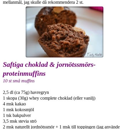
mellanmål, jag skulle då rekommendera 2 st.
Saftiga choklad & jornötssmörs-
proteinmuffins
10 st små muffins
2,5 dl (ca 75g) havregryn
1 skopa (30g) whey complete choklad (eller vanilj)
4 msk kakao
1 msk kokosmjöl
1 tsk bakpulver
3,5 msk stevia strö
2 msk naturellt jordnötssmör + 1 msk till toppingen (jag använde