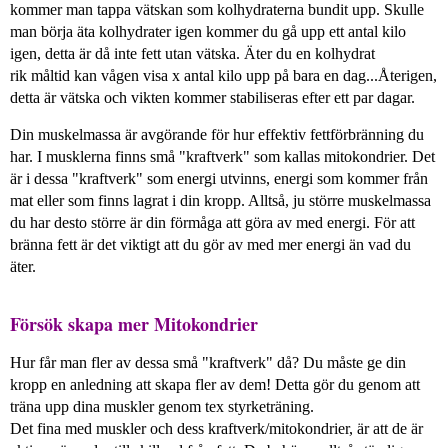
kommer man tappa vätskan som kolhydraterna bundit upp. Skulle
man börja äta kolhydrater igen kommer du gå upp ett antal kilo
igen, detta är då inte fett utan vätska. Äter du en kolhydrat
rik måltid kan vågen visa x antal kilo upp på bara en dag...Återigen,
detta är vätska och vikten kommer stabiliseras efter ett par dagar.
Din muskelmassa är avgörande för hur effektiv fettförbränning du
har. I musklerna finns små "kraftverk" som kallas mitokondrier. Det
är i dessa "kraftverk" som energi utvinns, energi som kommer från
mat eller som finns lagrat i din kropp. Alltså, ju större muskelmassa
du har desto större är din förmåga att göra av med energi. För att
bränna fett är det viktigt att du gör av med mer energi än vad du
äter.
Försök skapa mer Mitokondrier
Hur får man fler av dessa små "kraftverk" då? Du måste ge din
kropp en anledning att skapa fler av dem! Detta gör du genom att
träna upp dina muskler genom tex styrketräning.
Det fina med muskler och dess kraftverk/mitokondrier, är att de är