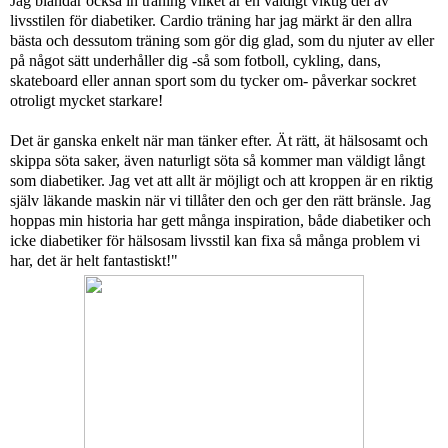
Jag blandar också in träning vilket är en väldigt viktig del av
livsstilen för diabetiker. Cardio träning har jag märkt är den allra
bästa och dessutom träning som gör dig glad, som du njuter av eller
på något sätt underhåller dig -så som fotboll, cykling, dans,
skateboard eller annan sport som du tycker om- påverkar sockret
otroligt mycket starkare!
Det är ganska enkelt när man tänker efter. Ät rätt, ät hälsosamt och
skippa söta saker, även naturligt söta så kommer man väldigt långt
som diabetiker. Jag vet att allt är möjligt och att kroppen är en riktig
själv läkande maskin när vi tillåter den och ger den rätt bränsle. Jag
hoppas min historia har gett många inspiration, både diabetiker och
icke diabetiker för hälsosam livsstil kan fixa så många problem vi
har, det är helt fantastiskt!"