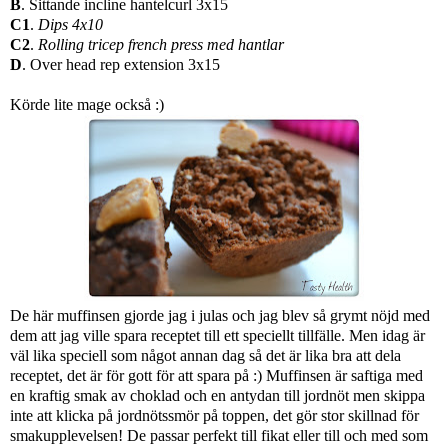
B
. Sittande incline hantelcurl 3x15
C1
.
Dips 4x10
C2
.
Rolling tricep french press med hantlar
D
. Over head rep extension 3x15
Körde lite mage också :)
De här muffinsen gjorde jag i julas och jag blev så grymt nöjd med
dem att jag ville spara receptet till ett speciellt tillfälle. Men idag är
väl lika speciell som något annan dag så det är lika bra att dela
receptet, det är för gott för att spara på :) Muffinsen är saftiga med
en kraftig smak av choklad och en antydan till jordnöt men skippa
inte att klicka på jordnötssmör på toppen, det gör stor skillnad för
smakupplevelsen! De passar perfekt till fikat eller till och med som