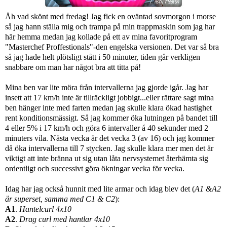
Åh vad skönt med fredag! Jag fick en oväntad sovmorgon i morse
så jag hann ställa mig och trampa på min trappmaskin som jag har
här hemma medan jag kollade på ett av mina favoritprogram
"Masterchef Proffestionals"-den engelska versionen. Det var så bra
så jag hade helt plötsligt stått i 50 minuter, tiden går verkligen
snabbare om man har något bra att titta på!
Mina ben var lite möra från intervallerna jag gjorde igår. Jag har
insett att 17 km/h inte är tillräckligt jobbigt...eller rättare sagt mina
ben hänger inte med farten medan jag skulle klara ökad hastighet
rent konditionsmässigt. Så jag kommer öka lutningen på bandet till
4 eller 5% i 17 km/h och göra 6 intervaller á 40 sekunder med 2
minuters vila. Nästa vecka är det vecka 3 (av 16) och jag kommer
då öka intervallerna till 7 stycken. Jag skulle klara mer men det är
viktigt att inte bränna ut sig utan låta nervsystemet återhämta sig
ordentligt och successivt göra ökningar vecka för vecka.
Idag har jag också hunnit med lite armar och idag blev det (
A1 &A2
är superset, samma med C1 & C2
):
A1
.
Hantelcurl 4x10
A2
.
Drag curl med hantlar 4x10