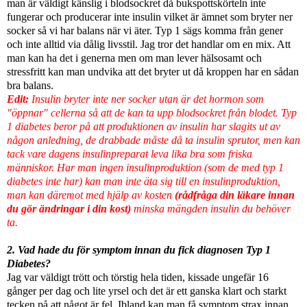
man är väldigt känslig i blodsockret då bukspottskörteln inte
fungerar och producerar inte insulin vilket är ämnet som bryter ner
socker så vi har balans när vi äter. Typ 1 sägs komma från gener
och inte alltid via dålig livsstil. Jag tror det handlar om en mix. Att
man kan ha det i generna men om man lever hälsosamt och
stressfritt kan man undvika att det bryter ut då kroppen har en sådan
bra balans.
Edit:
Insulin bryter inte ner socker utan är det hormon som
"öppnar" cellerna så att de kan ta upp blodsockret från blodet. Typ
1 diabetes beror på att produktionen av insulin har slagits ut av
någon anledning, de drabbade måste då ta insulin sprutor, men kan
tack vare dagens insulinpreparat leva lika bra som friska
människor. Har man ingen insulinproduktion (som de med typ 1
diabetes inte har) kan man inte äta sig till en insulinproduktion,
man kan däremot med hjälp av kosten
(rådfråga din läkare innan
du gör ändringar i din kost)
minska mängden insulin du behöver
ta.
2. Vad hade du för symptom innan du fick diagnosen Typ 1
Diabetes?
Jag var väldigt trött och törstig hela tiden, kissade ungefär 16
gånger per dag och lite yrsel och det är ett ganska klart och starkt
tecken på att något är fel. Ibland kan man få symptom strax innan