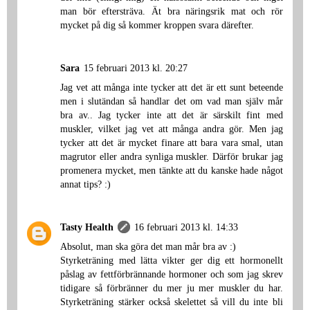
man bör eftersträva. Ät bra näringsrik mat och rör
mycket på dig så kommer kroppen svara därefter.
Sara
15 februari 2013 kl. 20:27
Jag vet att många inte tycker att det är ett sunt beteende
men i slutändan så handlar det om vad man själv mår
bra av.. Jag tycker inte att det är särskilt fint med
muskler, vilket jag vet att många andra gör. Men jag
tycker att det är mycket finare att bara vara smal, utan
magrutor eller andra synliga muskler. Därför brukar jag
promenera mycket, men tänkte att du kanske hade något
annat tips? :)
Tasty Health
16 februari 2013 kl. 14:33
Absolut, man ska göra det man mår bra av :)
Styrketräning med lätta vikter ger dig ett hormonellt
påslag av fettförbrännande hormoner och som jag skrev
tidigare så förbränner du mer ju mer muskler du har.
Styrketräning stärker också skelettet så vill du inte bli