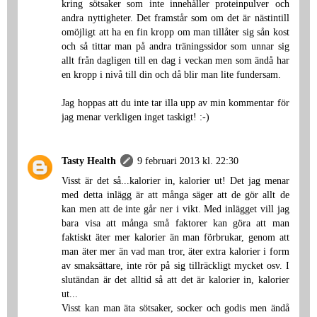
kring sötsaker som inte innehåller proteinpulver och
andra nyttigheter. Det framstår som om det är nästintill
omöjligt att ha en fin kropp om man tillåter sig sån kost
och så tittar man på andra träningssidor som unnar sig
allt från dagligen till en dag i veckan men som ändå har
en kropp i nivå till din och då blir man lite fundersam.
Jag hoppas att du inte tar illa upp av min kommentar för
jag menar verkligen inget taskigt! :-)
Tasty Health
9 februari 2013 kl. 22:30
Visst är det så...kalorier in, kalorier ut! Det jag menar
med detta inlägg är att många säger att de gör allt de
kan men att de inte går ner i vikt. Med inlägget vill jag
bara visa att många små faktorer kan göra att man
faktiskt äter mer kalorier än man förbrukar, genom att
man äter mer än vad man tror, äter extra kalorier i form
av smaksättare, inte rör på sig tillräckligt mycket osv. I
slutändan är det alltid så att det är kalorier in, kalorier
ut...
Visst kan man äta sötsaker, socker och godis men ändå