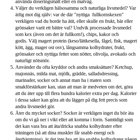
använda doseringsmått eller en matvåg.
Väljer du verkligen hälsosamma och naturliga livsmedel?
Var
ärlig mot dig själv:
var de där "nyttiga fullkornskexen"
verkligen vad du borde ha ätit, eller skulle en frukt, bär eller
grönsaker varit ett bättre val?
Undvik processade livsmedel
som kex (även om det är fullkorn!), chips, kakor och
godis.
Välj magert protein (keso/lättkesella, fågel, fisk, magert
kött, ägg, mager ost osv), långsamma kolhydrater, frukt,
grönsaker och nyttiga fetter som nötter, olivolja, avokado och
naturligt nötsmör.
Använder du ofta kryddor och andra smaksättare?
Ketchup,
majonnäs, milda mat, mjölk, grädde, salladsdressing,
marinader, socker och annat man ha i maten som
smakförstärkare kan, utan att man är medveten om det, göra
att du äter upp till flera hundra kalorier extra per dag.
Kalorier
i dessa saker kan göra att du lägger på dig fett precis som
andra livsmedel gör.
Äter du mycket socker?
Socker är verkligen inget du bör äta
om du vi gå ner i vikt eller att komma i form.
Samtidigt som
det kan vara bra att äta/dricka snabba kolhydrater efter
träningen (så att dina muskler får snabb energi och
återhämtning), är det inte bra att äta snabba kolhydrater någon