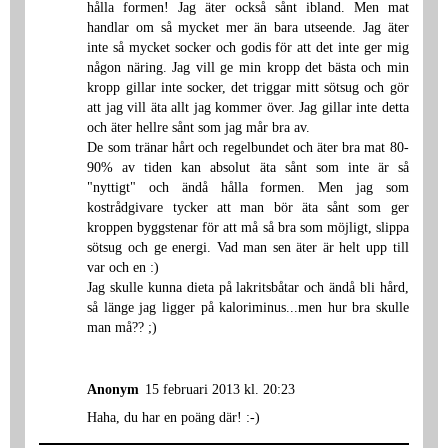
hålla formen! Jag äter också sånt ibland. Men mat
handlar om så mycket mer än bara utseende. Jag äter
inte så mycket socker och godis för att det inte ger mig
någon näring. Jag vill ge min kropp det bästa och min
kropp gillar inte socker, det triggar mitt sötsug och gör
att jag vill äta allt jag kommer över. Jag gillar inte detta
och äter hellre sånt som jag mår bra av.
De som tränar hårt och regelbundet och äter bra mat 80-
90% av tiden kan absolut äta sånt som inte är så
"nyttigt" och ändå hålla formen. Men jag som
kostrådgivare tycker att man bör äta sånt som ger
kroppen byggstenar för att må så bra som möjligt, slippa
sötsug och ge energi. Vad man sen äter är helt upp till
var och en :)
Jag skulle kunna dieta på lakritsbåtar och ändå bli hård,
så länge jag ligger på kaloriminus...men hur bra skulle
man må?? ;)
Anonym
15 februari 2013 kl. 20:23
Haha, du har en poäng där! :-)