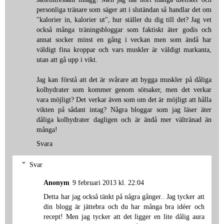
personliga tränare som säger att i slutändan så handlar det om
"kalorier in, kalorier ut", hur ställer du dig till det? Jag vet
också många träningsbloggar som faktiskt äter godis och
annat socker minst en gång i veckan men som ändå har
väldigt fina kroppar och vars muskler är väldigt markanta,
utan att gå upp i vikt.
Jag kan förstå att det är svårare att bygga muskler på dåliga
kolhydrater som kommer genom sötsaker, men det verkar
vara möjligt? Det verkar även som om det är möjligt att hålla
vikten på sådant intag? Några bloggar som jag läser äter
dåliga kolhydrater dagligen och är ändå mer vältränad än
många!
Svara
Svar
Anonym
9 februari 2013 kl. 22:04
Detta har jag också tänkt på några gånger.. Jag tycker att
din blogg är jättebra och du har många bra idéer och
recept! Men jag tycker att det ligger en lite dålig aura