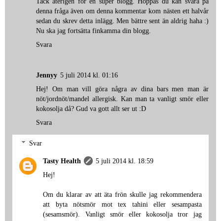
Tack återigen för en super blogg. Hoppas du kan svara på
denna fråga även om denna kommentar kom nästen ett halvår
sedan du skrev detta inlägg. Men bättre sent än aldrig haha :)
Nu ska jag fortsätta finkamma din blogg.
Svara
Jennyy
5 juli 2014 kl. 01:16
Hej! Om man vill göra några av dina bars men man är
nöt/jordnöt/mandel allergisk. Kan man ta vanligt smör eller
kokosolja då? Gud va gott allt ser ut :D
Svara
Svar
Tasty Health
5 juli 2014 kl. 18:59
Hej!
Om du klarar av att äta frön skulle jag rekommendera
att byta nötsmör mot tex tahini eller sesampasta
(sesamsmör). Vanligt smör eller kokosolja tror jag