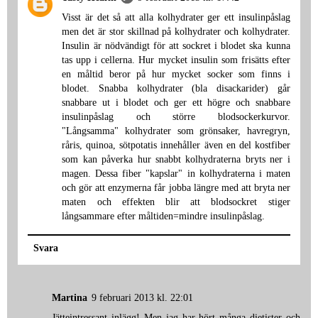
Visst är det så att alla kolhydrater ger ett insulinpåslag
men det är stor skillnad på kolhydrater och kolhydrater.
Insulin är nödvändigt för att sockret i blodet ska kunna
tas upp i cellerna. Hur mycket insulin som frisätts efter
en måltid beror på hur mycket socker som finns i
blodet. Snabba kolhydrater (bla disackarider) går
snabbare ut i blodet och ger ett högre och snabbare
insulinpåslag och större blodsockerkurvor.
"Långsamma" kolhydrater som grönsaker, havregryn,
råris, quinoa, sötpotatis innehåller även en del kostfiber
som kan påverka hur snabbt kolhydraterna bryts ner i
magen. Dessa fiber "kapslar" in kolhydraterna i maten
och gör att enzymerna får jobba längre med att bryta ner
maten och effekten blir att blodsockret stiger
långsammare efter måltiden=mindre insulinpåslag.
Svara
Martina
9 februari 2013 kl. 22:01
Jätteintressant inlägg! Men jag har hört många dietister och