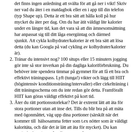
det finns ingen anledning att svälta för att gå ner i vikt!
Skriv
ner vad du äter i en matdagbok eller en i app till din telefon
(typ Shape up). Detta är ett bra sätt att hålla koll på hur
mycket du äter per dag.
Om du har ätit väldigt lite kalorier
under en längre tid, kan det vara så att din ämnesomsättning
har anpassat sig till ditt låga energiintag och därmed
sjunkit. Att c
ykla kolhydrater/kalorier är ett bra sätt att lösa
detta (du kan Googla på vad cykling av kolhydrater/kalorier
är).
Tränar du intensivt nog?
100 situps eller 15 minuters jogging
gör inte så stor inverkan på din dagliga kaloriförbrukning.
Du
behöver inte spendera timmar på gymmet för att få ett bra och
effektivt träningspass.
Lyft (tunga!) vikter och lägg till HIIT
(högintensiv konditionsträning/intervaller) eller cirkelträning i
ditt träningsschema om du inte redan gör detta.
Framförallt
HIIT kan göras väldigt effektivt på kort tid.
Äter du rätt portionsstorlekar?
Det är extremt lätt att äta för
stora portioner utan att inse det.
Tills du blir bra på att mäta
med ögonmåttet, väg upp dina portioner (särskilt när det
kommer till hälsosamma fetter som t.ex nötter som är väldigt
kaloritäta, och där det är lätt att äta för mycket).
Du kan