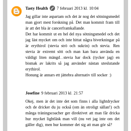
Tasty Health
7 februari 2013 kl. 10:04
Jag gillar inte aspartam och det är nog det sötningsmedel
man gjort mest forskning på. Det man kommit fram till
är att det bla är cancerframkallande.
Det har kommit ut en hel del nya sötningsmedel och det
jag läst mycket om och inte hittat några biverkningar på
är erythirol (stevia strö och sukrin) och stevia. Ren
stevia är extremt sött och man kan bara använda en
väldigt liten mängd...stevia har dock (tycker jag) en
bismak av lakrits så jag använder nästan uteslutande
erythirol.
Honung är annars ett jättebra alternativ till socker :)
Josefine
9 februari 2013 kl. 21:57
Okej, men är det inte det som finns i alla lightdrycker
och de dricker du ju också (om än otroligt sällan!) och
många träningscoacher ger direktivet att man får dricka
hur mycket lightläsk man vill (nu vet jag inte om det
gäller dig), men hur kommer det sig att man gör så?