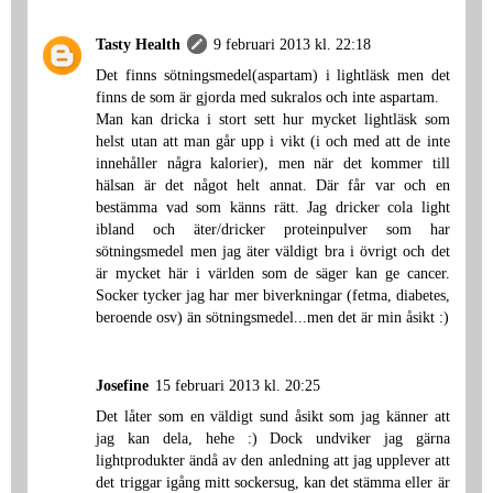
Tasty Health
9 februari 2013 kl. 22:18
Det finns sötningsmedel(aspartam) i lightläsk men det
finns de som är gjorda med sukralos och inte aspartam.
Man kan dricka i stort sett hur mycket lightläsk som
helst utan att man går upp i vikt (i och med att de inte
innehåller några kalorier), men när det kommer till
hälsan är det något helt annat. Där får var och en
bestämma vad som känns rätt. Jag dricker cola light
ibland och äter/dricker proteinpulver som har
sötningsmedel men jag äter väldigt bra i övrigt och det
är mycket här i världen som de säger kan ge cancer.
Socker tycker jag har mer biverkningar (fetma, diabetes,
beroende osv) än sötningsmedel...men det är min åsikt :)
Josefine
15 februari 2013 kl. 20:25
Det låter som en väldigt sund åsikt som jag känner att
jag kan dela, hehe :) Dock undviker jag gärna
lightprodukter ändå av den anledning att jag upplever att
det triggar igång mitt sockersug, kan det stämma eller är