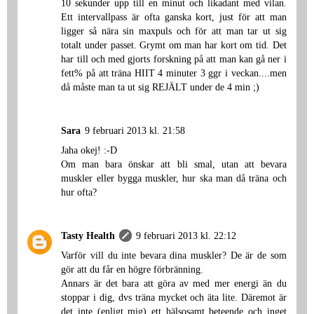
10 sekunder upp till en minut och likadant med vilan.
Ett intervallpass är ofta ganska kort, just för att man
ligger så nära sin maxpuls och för att man tar ut sig
totalt under passet. Grymt om man har kort om tid. Det
har till och med gjorts forskning på att man kan gå ner i
fett% på att träna HIIT 4 minuter 3 ggr i veckan....men
då måste man ta ut sig REJÄLT under de 4 min ;)
Sara
9 februari 2013 kl. 21:58
Jaha okej! :-D
Om man bara önskar att bli smal, utan att bevara
muskler eller bygga muskler, hur ska man då träna och
hur ofta?
Tasty Health
9 februari 2013 kl. 22:12
Varför vill du inte bevara dina muskler? De är de som
gör att du får en högre förbränning.
Annars är det bara att göra av med mer energi än du
stoppar i dig, dvs träna mycket och äta lite. Däremot är
det inte (enligt mig) ett hälsosamt beteende och inget