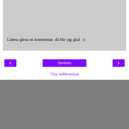
Lämna gärna en kommentar, då blir jag glad :-)
‹
›
Startsida
Visa webbversion