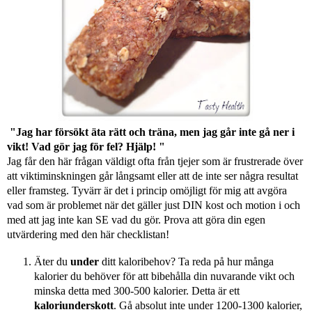
"Jag har försökt äta rätt och träna, men jag går inte gå ner i
vikt!
Vad gör jag för fel? H
jälp! "
Jag får den här frågan väldigt ofta från tjejer som är frustrerade över
att viktiminskningen går långsamt eller att de inte ser några resultat
eller framsteg.
Tyvärr är det i princip omöjligt för mig att avgöra
vad som är problemet när det gäller just DIN kost och motion i och
med att jag inte kan SE vad du gör.
Prova att göra din egen
utvärdering med den här checklistan!
Äter du
under
ditt kaloribehov?
Ta reda på hur många
kalorier du behöver för att bibehålla din nuvarande vikt och
minska detta med 300-500 kalorier.
Detta är ett
kaloriunderskott
.
Gå absolut inte under 1200-1300 kalorier,