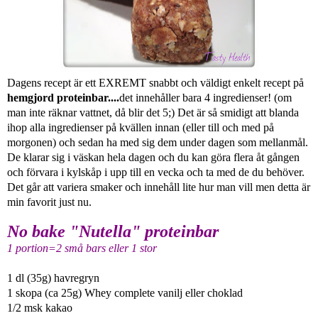
Dagens recept är ett EXREMT snabbt och väldigt enkelt recept på
hemgjord proteinbar....
det innehåller bara 4 ingredienser! (om
man inte räknar vattnet, då blir det 5;) Det är så smidigt att blanda
ihop alla ingredienser på kvällen innan (eller till och med på
morgonen) och sedan ha med sig dem under dagen som mellanmål.
De klarar sig i väskan hela dagen och du kan göra flera åt gången
och förvara i kylskåp i upp till en vecka och ta med de du behöver.
Det går att variera smaker och innehåll lite hur man vill men detta är
min favorit just nu.
No bake "Nutella" proteinbar
1 portion=2 små bars eller 1 stor
1 dl (35g) havregryn
1 skopa (ca 25g) Whey complete vanilj eller choklad
1/2 msk kakao