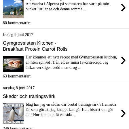
›
Att vandra i Alperna på sommaren har varit på min
bucket list länge och denna somma...
80 kommentarer:
fredag 9 juni 2017
Gymgrossisten Kitchen -
Breakfast Protein Carrot Rolls
›
Här kommer ett nytt recept med Gymgrossisten kitchen,
en liten spin-off från ett av mina favoritrecept. Jag
älskar verkligen bröd men drog ...
63 kommentarer:
torsdag 8 juni 2017
Skador och träningsvärk
Idag har jag en sådan där brutal träningsvärk i framsida
›
lår som gör att jag knappt kan gå. Helt bisarrt ont gör
det! Hur kan man få en såda...
246 kommentarer: