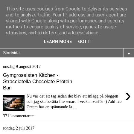
This site uses cookies from Google to deliver its services
and to analyze traffic. Your IP address and user-agent are
shared with Google along with performance and security
metrics to ensure quality of service, generate usage
statistics, and to detect and address abuse.
LEARN MORE
GOT IT
▼
onsdag 9 augusti 2017
Gymgrossisten Kitchen -
Stracciatella Chocolate Protein
Bar
›
Nu var det ett tag sedan det blev ett inlägg på bloggen
och jag ska berätta lite senare i veckan varför :) Add Ice
Cream har en spännande la...
371 kommentarer:
söndag 2 juli 2017