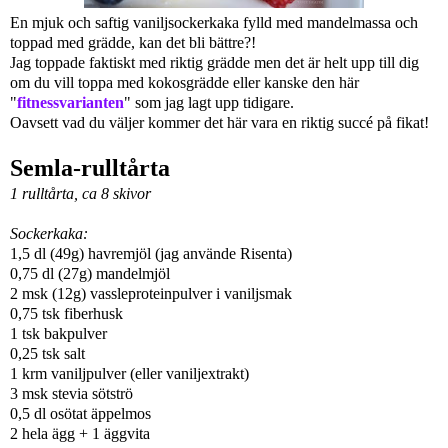
En mjuk och saftig vaniljsockerkaka fylld med mandelmassa och
toppad med grädde, kan det bli bättre?!
Jag toppade faktiskt med riktig grädde men det är helt upp till dig
om du vill toppa med kokosgrädde eller kanske den här
"
fitnessvarianten
" som jag lagt upp tidigare.
Oavsett vad du väljer kommer det här vara en riktig succé på fikat!
Semla-rulltårta
1 rulltårta, ca 8 skivor
Sockerkaka:
1,5 dl (49g) havremjöl (jag använde Risenta)
0,75 dl (27g) mandelmjöl
2 msk (12g) vassleproteinpulver i vaniljsmak
0,75 tsk fiberhusk
1 tsk bakpulver
0,25 tsk salt
1 krm vaniljpulver (eller vaniljextrakt)
3 msk stevia sötströ
0,5 dl osötat äppelmos
2 hela ägg + 1 äggvita