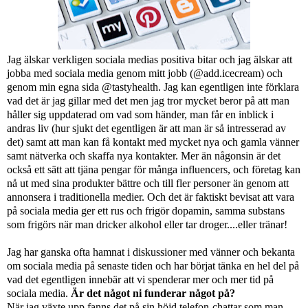
Jag älskar verkligen sociala medias positiva bitar och jag älskar att
jobba med sociala media genom mitt jobb (@add.icecream) och
genom min egna sida @tastyhealth. Jag kan egentligen inte förklara
vad det är jag gillar med det men jag tror mycket beror på att man
håller sig uppdaterad om vad som händer, man får en inblick i
andras liv (hur sjukt det egentligen är att man är så intresserad av
det) samt att man kan få kontakt med mycket nya och gamla vänner
samt nätverka och skaffa nya kontakter. Mer än någonsin är det
också ett sätt att tjäna pengar för många influencers, och företag kan
nå ut med sina produkter bättre och till fler personer än genom att
annonsera i traditionella medier. Och det är faktiskt bevisat att vara
på sociala media ger ett rus och frigör dopamin, samma substans
som frigörs när man dricker alkohol eller tar droger....eller tränar!
Jag har ganska ofta hamnat i diskussioner med vänner och bekanta
om sociala media på senaste tiden och har börjat tänka en hel del på
vad det egentligen innebär att vi spenderar mer och mer tid på
sociala media.
Är det något ni funderar något på?
När jag växte upp fanns det på sin höjd telefon-chattar som man