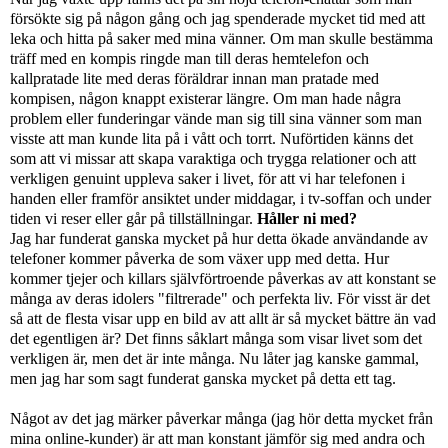
försökte sig på någon gång och jag spenderade mycket tid med att
leka och hitta på saker med mina vänner. Om man skulle bestämma
träff med en kompis ringde man till deras hemtelefon och
kallpratade lite med deras föräldrar innan man pratade med
kompisen, någon knappt existerar längre. Om man hade några
problem eller funderingar vände man sig till sina vänner som man
visste att man kunde lita på i vått och torrt. Nuförtiden känns det
som att vi missar att skapa varaktiga och trygga relationer och att
verkligen genuint uppleva saker i livet, för att vi har telefonen i
handen eller framför ansiktet under middagar, i tv-soffan och under
tiden vi reser eller går på tillställningar.
Håller ni med?
Jag har funderat ganska mycket på hur detta ökade användande av
telefoner kommer påverka de som växer upp med detta. Hur
kommer tjejer och killars självförtroende påverkas av att konstant se
många av deras idolers "filtrerade" och perfekta liv. För visst är det
så att de flesta visar upp en bild av att allt är så mycket bättre än vad
det egentligen är? Det finns såklart många som visar livet som det
verkligen är, men det är inte många. Nu låter jag kanske gammal,
men jag har som sagt funderat ganska mycket på detta ett tag.
Något av det jag märker påverkar många (jag hör detta mycket från
mina online-kunder) är att man konstant jämför sig med andra och