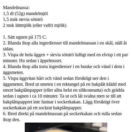
Mandelmassa:
1,5 dl (52g) mandelmjöl
1,5 msk stevia sötströ
2 msk lättmjölk (eller valfri mjölk)
1. Sätt ugnen på 175 C.
2. Blanda ihop alla ingredienser till mandelmassan i en skål, ställ åt
sidan.
3. Vispa de hela äggen + stevia sötströ luftigt med en elvisp i ett par
minuter. Ha sedan i äppelmoset.
4. Blanda ihop alla torra ingredienser i en bunke och vänd i dem i
äggsmeten.
5. Vispa äggvitan hårt och vänd sedan försiktigt ner den i
äggsmeten. Bred ut smeten i en rektangel på en bakplåt klädd med
smort bakplåtspapper (eller allra helst en silikonmatta) och grädda
sedan i ugnen i ca 10 minuter. Ta ut och låt svalna men se till att
bakplåtspappret inte fastnar i sockerkakan. Lägg försiktigt över
sockerkakan på ett sockrat bakplåtspapper.
6. Bred direkt på mandelmassan på sockerkakan och rulla sedan
ihop den.