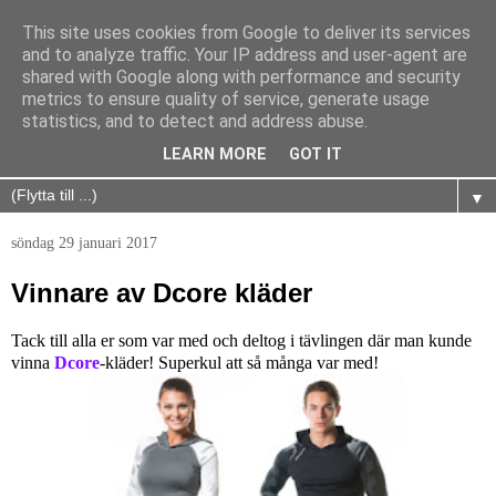
This site uses cookies from Google to deliver its services
and to analyze traffic. Your IP address and user-agent are
shared with Google along with performance and security
metrics to ensure quality of service, generate usage
statistics, and to detect and address abuse.
LEARN MORE
GOT IT
▼
söndag 29 januari 2017
Vinnare av Dcore kläder
Tack till alla er som var med och deltog i tävlingen där man kunde
vinna
Dcore
-kläder! Superkul att så många var med!