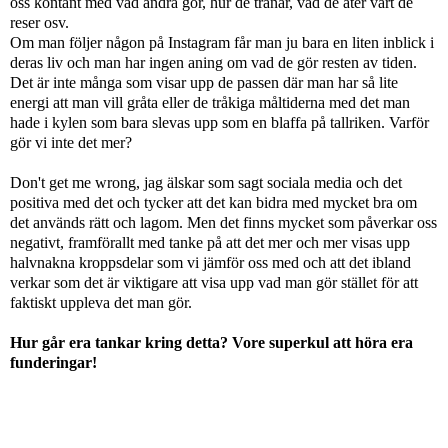
oss kontant med vad andra gör, hur de tränar, vad de äter vart de
reser osv.
Om man följer någon på Instagram får man ju bara en liten inblick i
deras liv och man har ingen aning om vad de gör resten av tiden.
Det är inte många som visar upp de passen där man har så lite
energi att man vill gråta eller de tråkiga måltiderna med det man
hade i kylen som bara slevas upp som en blaffa på tallriken. Varför
gör vi inte det mer?
Don't get me wrong, jag älskar som sagt sociala media och det
positiva med det och tycker att det kan bidra med mycket bra om
det används rätt och lagom. Men det finns mycket som påverkar oss
negativt, framförallt med tanke på att det mer och mer visas upp
halvnakna kroppsdelar som vi jämför oss med och att det ibland
verkar som det är viktigare att visa upp vad man gör stället för att
faktiskt uppleva det man gör.
Hur går era tankar kring detta? Vore superkul att höra era
funderingar!