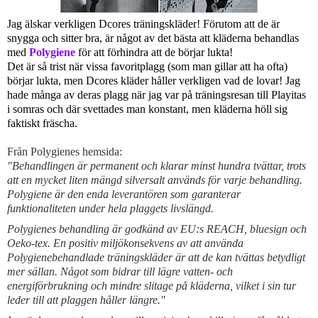
Jag älskar verkligen Dcores träningskläder! Förutom att de är
snygga och sitter bra, är något av det bästa att kläderna behandlas
med
Polygiene
för att förhindra att de börjar lukta!
Det är så trist när vissa favoritplagg (som man gillar att ha ofta)
börjar lukta, men Dcores kläder håller verkligen vad de lovar! Jag
hade många av deras plagg när jag var på träningsresan till Playitas
i somras och där svettades man konstant, men kläderna höll sig
faktiskt fräscha.
Från Polygienes hemsida:
"Behandlingen är permanent och klarar minst hundra tvättar, trots
att en mycket liten mängd silversalt används för varje behandling.
Polygiene är den enda leverantören som garanterar
funktionaliteten under hela plaggets livslängd.
Polygienes behandling är godkänd av EU:s REACH, bluesign och
Oeko-tex. En positiv miljökonsekvens av att använda
Polygienebehandlade träningskläder är att de kan tvättas betydligt
mer sällan. Något som bidrar till lägre vatten- och
energiförbrukning och mindre slitage på kläderna, vilket i sin tur
leder till att plaggen håller längre."