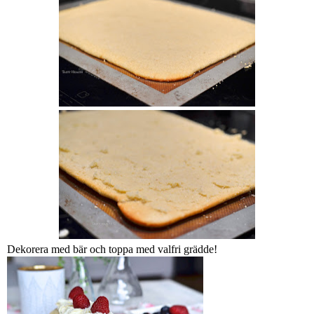
Dekorera med bär och toppa med valfri grädde!