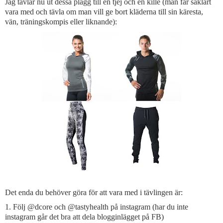
Jag tävlar nu ut dessa plagg till en tjej och en kille (man får såklart
vara med och tävla om man vill ge bort kläderna till sin käresta,
vän, träningskompis eller liknande):
Det enda du behöver göra för att vara med i tävlingen är:
1. Följ @dcore och @tastyhealth på instagram (har du inte
instagram går det bra att dela blogginlägget på FB)