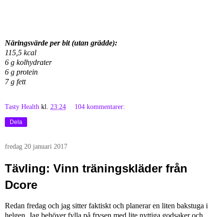
Näringsvärde per bit (utan grädde):
115,5 kcal
6 g kolhydrater
6 g protein
7 g fett
Tasty Health
kl.
23:24
104 kommentarer:
Dela
fredag 20 januari 2017
Tävling: Vinn träningskläder från
Dcore
Redan fredag och jag sitter faktiskt och planerar en liten bakstuga i
helgen. Jag behöver fylla på frysen med lite nyttiga godsaker och