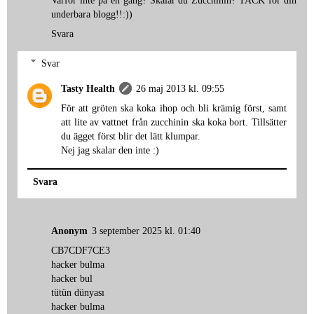
Varför inte på en gång? Skalar du Zucchinin? TACK för din
underbara blogg!!:))
Svara
Svar
Tasty Health
26 maj 2013 kl. 09:55
För att gröten ska koka ihop och bli krämig först, samt
att lite av vattnet från zucchinin ska koka bort. Tillsätter
du ägget först blir det lätt klumpar.
Nej jag skalar den inte :)
Svara
Anonym
3 september 2025 kl. 01:40
CB7CDF7CE3
hacker bulma
hacker bul
tütün dünyası
hacker bulma