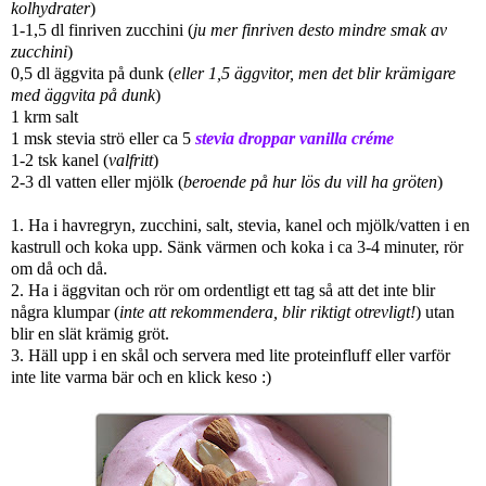
kolhydrater
)
1-1,5 dl finriven zucchini (
ju mer finriven desto mindre smak av
zucchini
)
0,5 dl äggvita på dunk (
eller 1,5 äggvitor, men det blir krämigare
med äggvita på dunk
)
1 krm salt
1 msk stevia strö eller ca 5
stevia droppar vanilla créme
1-2 tsk kanel (
valfritt
)
2-3 dl vatten eller mjölk (
beroende på hur lös du vill ha gröten
)
1. Ha i havregryn, zucchini, salt, stevia, kanel och mjölk/vatten i en
kastrull och koka upp. Sänk värmen och koka i ca 3-4 minuter, rör
om då och då.
2. Ha i äggvitan och rör om ordentligt ett tag så att det inte blir
några klumpar (
inte att rekommendera, blir riktigt otrevligt!
) utan
blir en slät krämig gröt.
3. Häll upp i en skål och servera med lite proteinfluff eller varför
inte lite varma bär och en klick keso :)