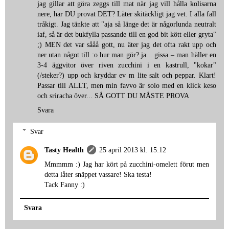
jag gillar att göra zeggs till mat när jag vill hålla kolisarna
nere, har DU provat DET? Låter skitäckligt jag vet. I alla fall
tråkigt. Jag tänkte att "aja så länge det är någorlunda neutralt
iaf, så är det bukfylla passande till en god bit kött eller gryta"
;) MEN det var sååå gott, nu äter jag det ofta rakt upp och
ner utan något till :o hur man gör? ja... gissa – man häller en
3-4 äggvitor över riven zucchini i en kastrull, "kokar"
(/steker?) upp och kryddar ev m lite salt och peppar. Klart!
Passar till ALLT, men min favvo är solo med en klick keso
och sriracha över... SÅ GOTT DU MÅSTE PROVA
Svara
Svar
Tasty Health
25 april 2013 kl. 15:12
Mmmmm :) Jag har kört på zucchini-omelett förut men
detta låter snäppet vassare! Ska testa!
Tack Fanny :)
Svara