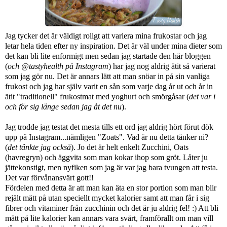
Jag tycker det är väldigt roligt att variera mina frukostar och jag
letar hela tiden efter ny inspiration. Det är väl under mina dieter som
det kan bli lite enformigt men sedan jag startade den här bloggen
(
och @tastyhealth på Instagram
) har jag nog aldrig ätit så varierat
som jag gör nu. Det är annars lätt att man snöar in på sin vanliga
frukost och jag har själv varit en sån som varje dag år ut och år in
ätit "traditionell" frukostmat med yoghurt och smörgåsar (
det var i
och för sig länge sedan jag åt det nu
).
Jag trodde jag testat det mesta tills ett ord jag aldrig hört förut dök
upp på Instagram...nämligen "Zoats". Vad är nu detta tänker ni?
(
det tänkte jag också
). Jo det är helt enkelt Zucchini, Oats
(havregryn) och äggvita som man kokar ihop som gröt. Låter ju
jättekonstigt, men nyfiken som jag är var jag bara tvungen att testa.
Det var förvånansvärt gott!!
Fördelen med detta är att man kan äta en stor portion som man blir
rejält mätt på utan speciellt mycket kalorier samt att man får i sig
fibrer och vitaminer från zucchinin och det är ju aldrig fel! :) Att bli
mätt på lite kalorier kan annars vara svårt, framförallt om man vill