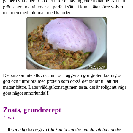
gå ner i vikt eller är på diet inför en tävling eller liknande. Att få in
grönsaker i maträtter är ett perfekt sätt att kunna äta större volym
mat men med minimalt med kalorier.
Det smakar inte alls zucchini och äggvitan gör gröten krämig och
god och tillför bra med protein som också det bidrar till att det
mättar bättre. Låter väldigt konstigt men testa, det är roligt att våga
göra något annorlunda!!!
Zoats, grundrecept
1 port
1 dl (ca 30g) havregryn (
du
kan ta mindre om du vill ha mindre