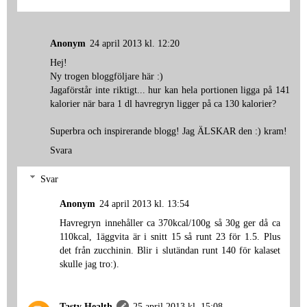
Anonym
24 april 2013 kl. 12:20
Hej!
Ny trogen bloggföljare här :)
Jagaförstår inte riktigt... hur kan hela portionen ligga på 141
kalorier när bara 1 dl havregryn ligger på ca 130 kalorier?
Superbra och inspirerande blogg! Jag ÄLSKAR den :) kram!
Svara
Svar
Anonym
24 april 2013 kl. 13:54
Havregryn innehåller ca 370kcal/100g så 30g ger då ca
110kcal, 1äggvita är i snitt 15 så runt 23 för 1.5. Plus
det från zucchinin. Blir i slutändan runt 140 för kalaset
skulle jag tro:).
Tasty Health
25 april 2013 kl. 15:08