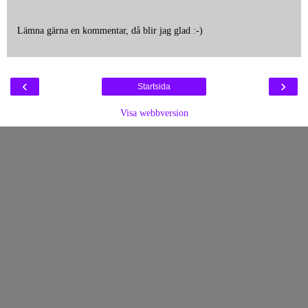
Lämna gärna en kommentar, då blir jag glad :-)
‹
›
Startsida
Visa webbversion