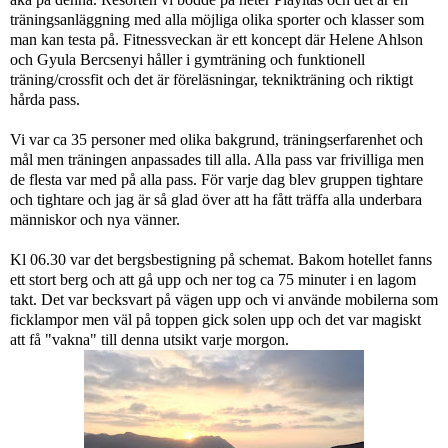
träningsanläggning med alla möjliga olika sporter och klasser som
man kan testa på. Fitnessveckan är ett koncept där Helene Ahlson
och Gyula Bercsenyi håller i gymträning och funktionell
träning/crossfit och det är föreläsningar, teknikträning och riktigt
hårda pass.
Vi var ca 35 personer med olika bakgrund, träningserfarenhet och
mål men träningen anpassades till alla. Alla pass var frivilliga men
de flesta var med på alla pass. För varje dag blev gruppen tightare
och tightare och jag är så glad över att ha fått träffa alla underbara
människor och nya vänner.
Kl 06.30 var det bergsbestigning på schemat. Bakom hotellet fanns
ett stort berg och att gå upp och ner tog ca 75 minuter i en lagom
takt. Det var becksvart på vägen upp och vi använde mobilerna som
ficklampor men väl på toppen gick solen upp och det var magiskt
att få "vakna" till denna utsikt varje morgon.