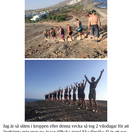
Jag är så sliten i kroppen efter denna vecka så tog 2 vilodagar för att
återhämta mig men nu är jag tillbaka igen! Ska försöka få in ett par