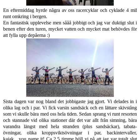
En eftermiddag hyrde några av oss racercyklar och cyklade 4 mil
runt omkring i bergen.
En fantastisk upplevelse men sååå jobbigt och jag var duktigt slut i
benen efter den turen, mycket vatten och mycket mat behövdes för
att fylla upp depåerna :)
Sista dagen var nog bland det jobbigaste jag gjort. Vi delades in i
olika lag och i par. Vi fick varsin sandsäck och en lättare skivstång
som vi skulle bära med oss hela tiden. Sedan sprang vi runt resorten
och stannade vid olika stationer där det var allt från simning, bära
varandra längst med hela stranden (plus sandsäckar), tabata-
övningar, olika kroppsviktsövningar i par, backintervaller,
kajak....you name it! Ca 2,5 timme höll vi på att jag var totalt slut