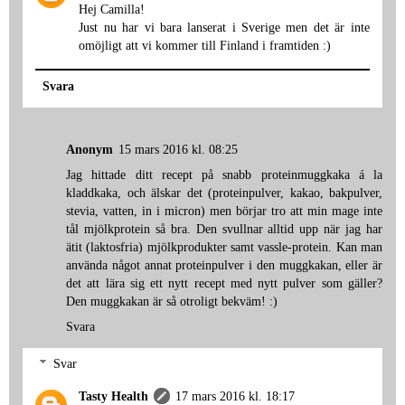
Hej Camilla!
Just nu har vi bara lanserat i Sverige men det är inte
omöjligt att vi kommer till Finland i framtiden :)
Svara
Anonym
15 mars 2016 kl. 08:25
Jag hittade ditt recept på snabb proteinmuggkaka á la
kladdkaka, och älskar det (proteinpulver, kakao, bakpulver,
stevia, vatten, in i micron) men börjar tro att min mage inte
tål mjölkprotein så bra. Den svullnar alltid upp när jag har
ätit (laktosfria) mjölkprodukter samt vassle-protein. Kan man
använda något annat proteinpulver i den muggkakan, eller är
det att lära sig ett nytt recept med nytt pulver som gäller?
Den muggkakan är så otroligt bekväm! :)
Svara
Svar
Tasty Health
17 mars 2016 kl. 18:17