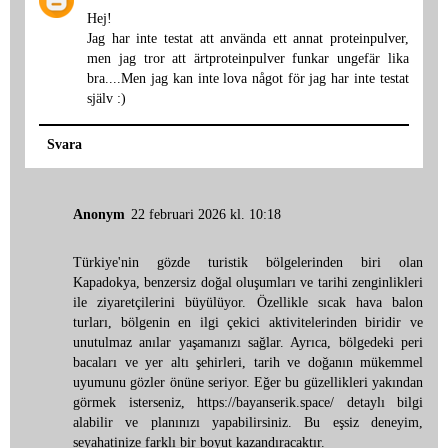
Hej!
Jag har inte testat att använda ett annat proteinpulver,
men jag tror att ärtproteinpulver funkar ungefär lika
bra....Men jag kan inte lova något för jag har inte testat
själv :)
Svara
Anonym
22 februari 2026 kl. 10:18
Türkiye'nin gözde turistik bölgelerinden biri olan
Kapadokya, benzersiz doğal oluşumları ve tarihi zenginlikleri
ile ziyaretçilerini büyülüyor. Özellikle sıcak hava balon
turları, bölgenin en ilgi çekici aktivitelerinden biridir ve
unutulmaz anılar yaşamanızı sağlar. Ayrıca, bölgedeki peri
bacaları ve yer altı şehirleri, tarih ve doğanın mükemmel
uyumunu gözler önüne seriyor. Eğer bu güzellikleri yakından
görmek isterseniz,
https://bayanserik.space/
detaylı bilgi
alabilir ve planınızı yapabilirsiniz. Bu eşsiz deneyim,
seyahatinize farklı bir boyut kazandıracaktır.