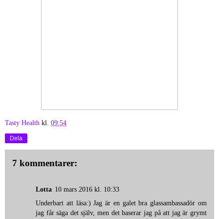
Tasty Health
kl.
09:54
Dela
7 kommentarer:
Lotta
10 mars 2016 kl. 10:33
Underbart att läsa:) Jag är en galet bra glassambassadör om
jag får säga det själv, men det baserar jag på att jag är grymt