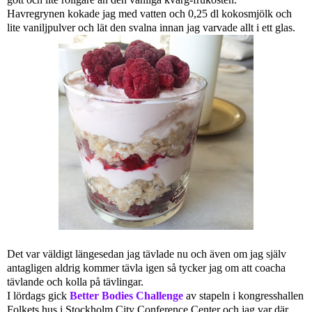
Havregrynen kokade jag med vatten och 0,25 dl kokosmjölk och
lite vaniljpulver och lät den svalna innan jag varvade allt i ett glas.
Det var väldigt längesedan jag tävlade nu och även om jag själv
antagligen aldrig kommer tävla igen så tycker jag om att coacha
tävlande och kolla på tävlingar.
I lördags gick
Better Bodies Challenge
av stapeln
i kongresshallen
Folkets hus i Stockholm City Conference Center
och jag var där