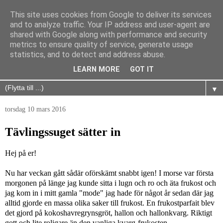
This site uses cookies from Google to deliver its services
and to analyze traffic. Your IP address and user-agent are
shared with Google along with performance and security
metrics to ensure quality of service, generate usage
statistics, and to detect and address abuse.
LEARN MORE
GOT IT
▼
torsdag 10 mars 2016
Tävlingssuget sätter in
Hej på er!
Nu har veckan gått sådär oförskämt snabbt igen! I morse var första
morgonen på länge jag kunde sitta i lugn och ro och äta frukost och
jag kom in i mitt gamla "mode" jag hade för något år sedan där jag
alltid gjorde en massa olika saker till frukost. En frukostparfait blev
det gjord på kokoshavregrynsgröt, hallon och hallonkvarg. Riktigt
gott och lite roligare än den vanliga kvarg-frukosten.