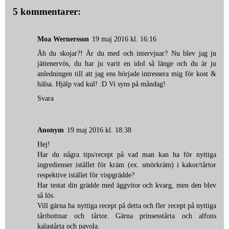
5 kommentarer:
Moa Wernersson
19 maj 2016 kl. 16:16
Åh du skojar?! Är du med och intervjuar? Nu blev jag ju
jättenervös, du har ju varit en idol så länge och du är ju
anledningen till att jag ens började intressera mig för kost &
hälsa. Hjälp vad kul! :D Vi syns på måndag!
Svara
Anonym
19 maj 2016 kl. 18:38
Hej!
Har du några tips/recept på vad man kan ha för nyttiga
ingredienser istället för kräm (ex. smörkräm) i kakor/tårtor
respektive istället för vispgrädde?
Har testat din grädde med äggvitor och kvarg, men den blev
så lös.
Vill gärna ha nyttiga recept på detta och fler recept på nyttiga
tårtbottnar och tårtor. Gärna prinsesstårta och alfons
kalastårta och pavola.