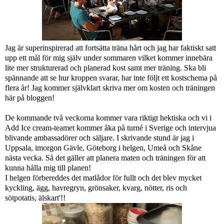
Jag är superinspirerad att fortsätta träna hårt och jag har faktiskt satt
upp ett mål för mig själv under sommaren vilket kommer innebära
lite mer strukturerad och planerad kost samt mer träning. Ska bli
spännande att se hur kroppen svarar, har inte följt ett kostschema på
flera år! Jag kommer självklart skriva mer om kosten och träningen
här på bloggen!
De kommande två veckorna kommer vara riktigt hektiska och vi i
Add Ice cream-teamet kommer åka på turné i Sverige och intervjua
blivande ambassadörer och säljare. I skrivande stund är jag i
Uppsala, imorgon Gävle, Göteborg i helgen, Umeå och Skåne
nästa vecka. Så det gäller att planera maten och träningen för att
kunna hålla mig till planen!
I helgen förbereddes det matlådor för fullt och det blev mycket
kyckling, ägg, havregryn, grönsaker, kvarg, nötter, ris och
sötpotatis, älskart'!!