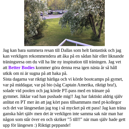
Jag kan bara summera resan till Dallas som helt fantastisk och jag
kan verkligen rekommendera att åka på en sådan här eller liknande
träningsresa om du vill ha lite ny inspiration till träningen. Jag vet
att
Better Bodies
kommer göra denna resa igen nästa år så håll
utkik om ni är sugna på att haka på.
Sista dagarna var riktigt härliga och vi körde bootcamps på gymet,
var på middagar, var på bio (såg Captain Amerika, riktigt bra!),
solade vid poolen och jag körde PT-pass med en tränare på
gymmet. Jäklar vad han pushade mig!! Jag har faktiskt aldrig själv
anlitat en PT mer än att jag kört pass tillsammans med pt-kollegor
och det var längesedan jag tog i så mycket på ett pass! Jag kan träna
ganska hårt själv men det är verkligen inte samma sak när man har
någon som står över en och skriker "5 till!!" när man själv hade gett
upp för längesen :) Riktigt peppande!