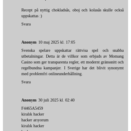
Recept på nyttig chokladsås, oboj och kolasås skulle också
uppskattas :)
Svara
Anonym
10 maj 2025 kl. 17:05
Svenska spelare uppskattar rättvisa spel och snabba
utbetalningar. Detta är de villkor som erbjuds av
Momang
Casino
som ger transparenta regler, ett modernt gränssnitt och
regelbundna kampanjer. I Sverige har det blivit synonymt
med problemfri onlineunderhållning.
Svara
Anonym
30 juli 2025 kl. 02:40
F4465A5459
kiralık hacker
hacker arıyorum
kiralık hacker