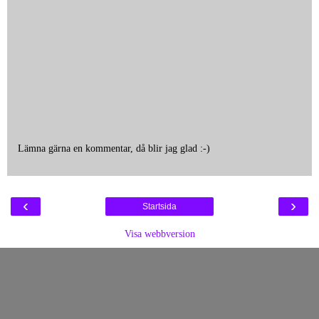
Lämna gärna en kommentar, då blir jag glad :-)
‹
›
Startsida
Visa webbversion