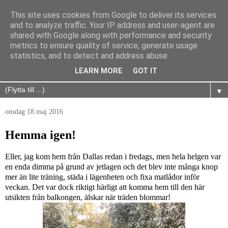
This site uses cookies from Google to deliver its services
and to analyze traffic. Your IP address and user-agent are
shared with Google along with performance and security
metrics to ensure quality of service, generate usage
statistics, and to detect and address abuse.
LEARN MORE
GOT IT
▼
onsdag 18 maj 2016
Hemma igen!
Eller, jag kom hem från Dallas redan i fredags, men hela helgen var
en enda dimma på grund av jetlagen och det blev inte många knop
mer än lite träning, städa i lägenheten och fixa matlådor inför
veckan. Det var dock riktigt härligt att komma hem till den här
utsikten från balkongen, älskar när träden blommar!