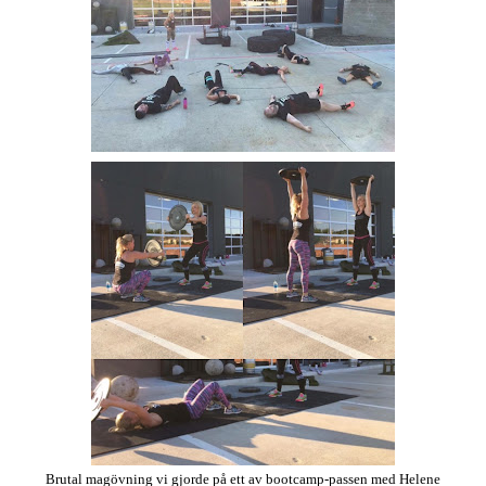
Brutal magövning vi gjorde på ett av bootcamp-passen med Helene