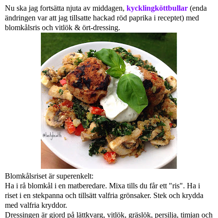
Nu ska jag fortsätta njuta av middagen,
kycklingköttbullar
(enda
ändringen var att jag tillsatte hackad röd paprika i receptet)
med
blomkålsris och vitlök & ört-dressing.
Blomkålsriset är superenkelt:
Ha i rå blomkål i en matberedare. Mixa tills du får ett "ris". Ha i
riset i en stekpanna och tillsätt valfria grönsaker. Stek och krydda
med valfria kryddor.
Dressingen är gjord på lättkvarg, vitlök, gräslök, persilja, timjan och