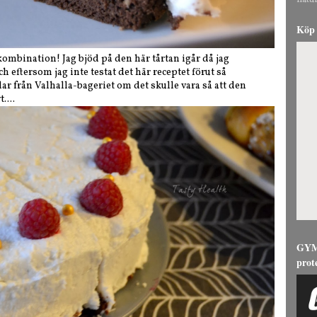
natur
Köp 
 kombination! Jag bjöd på den här tårtan igår då jag
h eftersom jag inte testat det här receptet förut så
r från Valhalla-bageriet om det skulle vara så att den
....
GYMG
prot