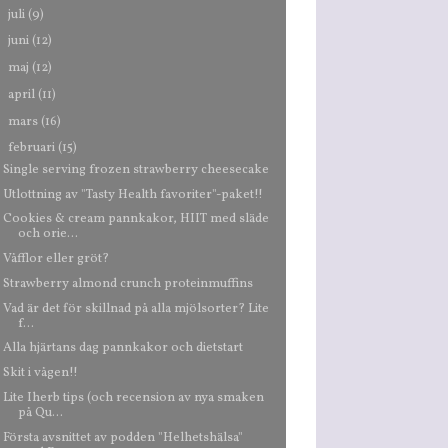
►
juli
(9)
►
juni
(12)
►
maj
(12)
►
april
(11)
►
mars
(16)
▼
februari
(15)
Single serving frozen strawberry cheesecake
Utlottning av "Tasty Health favoriter"-paket!!
Cookies & cream pannkakor, HIIT med släde
och orie...
Våfflor eller gröt?
Strawberry almond crunch proteinmuffins
Vad är det för skillnad på alla mjölsorter? Lite
f...
Alla hjärtans dag pannkakor och dietstart
Skit i vågen!!
Lite Iherb tips (och recension av nya smaken
på Qu...
Första avsnittet av podden "Helhetshälsa"