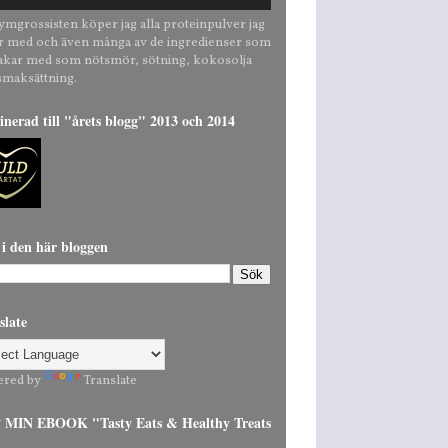
ymgrossisten köper jag alla proteinpulver jag
r med och även många av de ingredienser som
bakar med som nötsmör, sötning, kokosolja
smaksättning.
nerad till "årets blogg" 2013 och 2014
 i den här bloggen
slate
ered by
Translate
MIN EBOOK "Tasty Eats & Healthy Treats