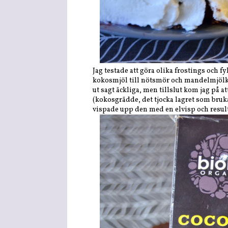
Jag testade att göra olika frostings och 
kokosmjöl till nötsmör och mandelmjölk. 
ut sagt äckliga, men tillslut kom jag på 
(kokosgrädde, det tjocka lagret som bruka
vispade upp den med en elvisp och resulta