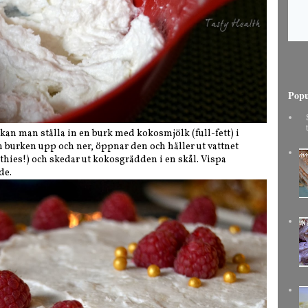
Popu
kan man ställa in en burk med kokosmjölk (full-fett) i
n burken upp och ner, öppnar den och häller ut vattnet
othies!) och skedar ut kokosgrädden i en skål. Vispa
de.