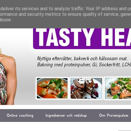
eliver its services and to analyze traffic. Your IP address and 
ormance and security metrics to ensure quality of service, gen
abuse.
Online coaching
Ingredienser och redskap
Om Proteinpulver