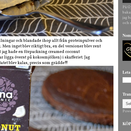
På G
baka
jag 
och 
Nomi
fyllningar och blandade ihop allt från proteinpulver och
Men inget blev riktigt bra, en del versioner blev rent
att jag hade en förpackning creamed coconut
r ligga överst på kokosmjölken) i skafferiet. Jag
tet blev kalas, precis som grädde!!!
Leta
Tran
Pow
KÖP 