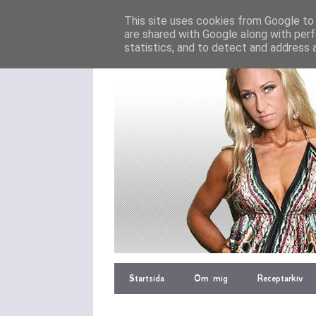
This site uses cookies from Google to d
are shared with Google along with perf
statistics, and to detect and address 
Startsida
Om mig
Receptarkiv