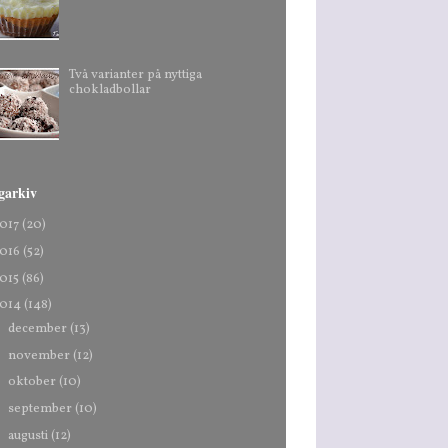
Två varianter på nyttiga
chokladbollar
garkiv
017
(20)
016
(52)
015
(86)
014
(148)
►
december
(13)
►
november
(12)
►
oktober
(10)
►
september
(10)
►
augusti
(12)