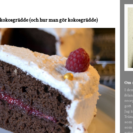
h kokosgrädde (och hur man gör kokosgrädde)
Om 
I de
ibla
rece
gott.
Jag 
Trän
som t
som o