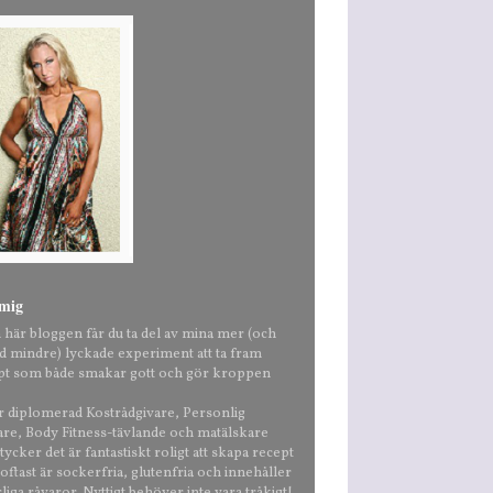
mig
n här bloggen får du ta del av mina mer (och
nd mindre) lyckade experiment att ta fram
pt som både smakar gott och gör kroppen
är diplomerad Kostrådgivare, Personlig
are, Body Fitness-tävlande och matälskare
ycker det är fantastiskt roligt att skapa recept
ftast är sockerfria, glutenfria och innehåller