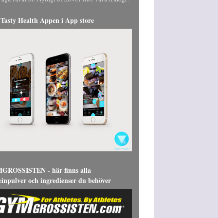
liga råvaror. Nyttigt behöver inte vara tråkigt!
Tasty Health Appen i App store
ROSSISTEN - här finns alla
einpulver och ingredienser du behöver