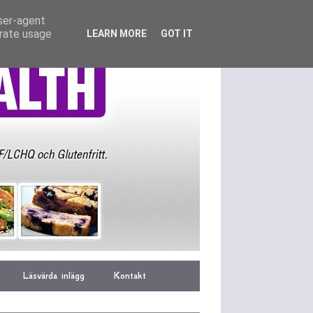
user-agent
erate usage
LEARN MORE
GOT IT
Läsvärda inlägg
Kontakt