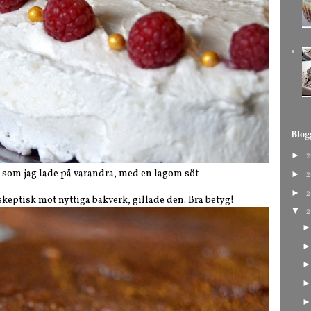
Blog
►
2
ar som jag lade på varandra, med en lagom söt
►
2
►
2
keptisk mot nyttiga bakverk, gillade den. Bra betyg!
▼
2