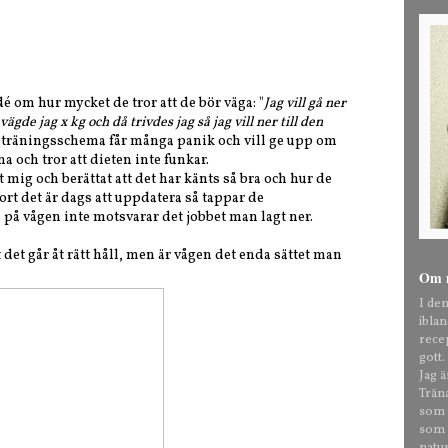
 om hur mycket de tror att de bör väga: "
Jag vill gå ner
vägde jag x kg och då trivdes jag så jag vill ner till den
ch träningsschema får många panik och vill ge upp om
a och tror att dieten inte funkar.
mig och berättat att det har känts så bra och hur de
ort det är dags att uppdatera så tappar de
 på vågen inte motsvarar det jobbet man lagt ner.
t det går åt rätt håll, men är vågen det enda sättet man
Om 
I de
ibla
rece
gott.
Jag 
Trän
som t
som o