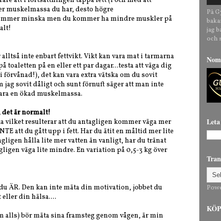
rare att i fortsättningen tappa fett (i och med att
 mer muskelmassa du har, desto högre
På G
 kommer minska men du kommer ha mindre muskler på
baka
alt!
jag 
och 
 alltså inte enbart fettvikt. Vikt kan vara mat i tarmarna
Nomi
 toaletten på en eller ett par dagar...testa att väga dig
i förvånad!), det kan vara extra vätska om du sovit
m jag sovit dåligt och sunt förnuft säger att man inte
 vara en ökad muskelmassa.
, det är normalt!
Leta
a vilket resulterar att du antagligen kommer väga mer
E att du gått upp i fett. Har du ätit en måltid mer lite
igen hålla lite mer vatten än vanligt, har du tränat
ligen väga lite mindre. En variation på 0,5-3 kg över
Tran
m du ÄR. Den kan inte mäta din motivation, jobbet du
Pow
eller din hälsa....
KÖP 
om alls) bör mäta sina framsteg genom vågen, är min