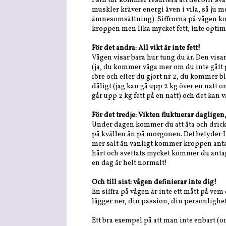
i sin tur kommer resultera att det blir svå
muskler kräver energi även i vila, så ju
ämnesomsättning). Siffrorna på vågen
kroppen men lika mycket fett, inte optim
För det andra: All vikt är inte fett!
Vågen visar bara hur tung du är. Den visar
(ja, du kommer väga mer om du inte gått på
före och efter du gjort nr 2, du kommer bl
dåligt (jag kan gå upp 2 kg över en natt o
går upp 2 kg fett på en natt) och det kan
För det tredje: Vikten fluktuerar dagligen
Under dagen kommer du att äta och drick
på kvällen än på morgonen. Det betyder INT
mer salt än vanligt kommer kroppen antagl
hårt och svettats mycket kommer du antag
en dag är helt normalt!
Och till sist: vågen definierar inte dig!
En siffra på vågen är inte ett mått på ve
lägger ner, din passion, din personlighet 
Ett bra exempel på att man inte enbart (