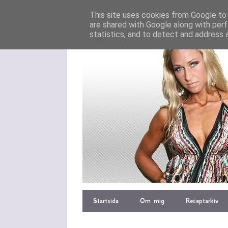
This site uses cookies from Google to d
are shared with Google along with perf
statistics, and to detect and address 
Startsida
Om mig
Receptarkiv