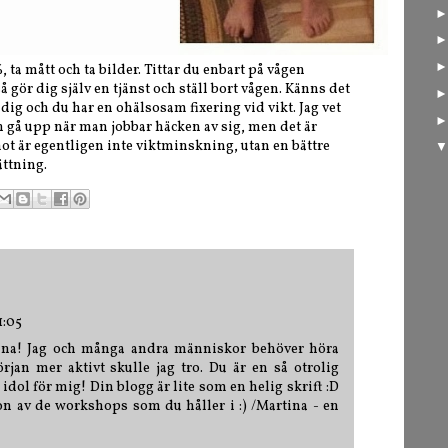
 ta mått och ta bilder. Tittar du enbart på vågen
ör dig själv en tjänst och ställ bort vågen. Känns det
dig och du har en ohälsosam fixering vid vikt. Jag vet
en gå upp när man jobbar häcken av sig, men det är
mot är egentligen inte viktminskning, utan en bättre
ttning.
1:05
Sanna! Jag och många andra människor behöver höra
rjan mer aktivt skulle jag tro. Du är en så otrolig
 idol för mig! Din blogg är lite som en helig skrift :D
gon av de workshops som du håller i :) /Martina - en