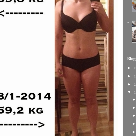
Blog
►
2
►
2
►
2
▼
2