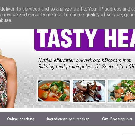
eliver its services and to analyze traffic. Your IP address and 
ormance and security metrics to ensure quality of service, gen
abuse.
Online coaching
Ingredienser och redskap
Om Proteinpulver