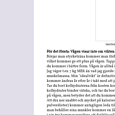
bild f
För det första: Vågen visar inte om vikten
Börjar man styrketräna kommer man för
vilket kommer ge ett plus på vågen. Tappa
du kommer i bättre form. Vågen är alltså 
Jag väger t.ex. 7 kg MER än vad jag gjorde 
muskelmassa. Min "idealvikt" är definiti
kommer ändras år efter år i takt med att
Tar du bort kolhydraterna från kosten komm
kolhydrater binder vätska, och tar du bo
på vågen, men betyder det att du kommer
Att dra ner snabbt och mycket på kaloriern
pulverdieter) kommer antagligen leda ti
man behåller sina muskler kommer en lågka