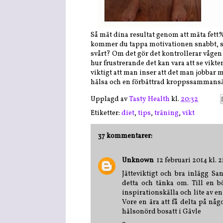
Så mät dina resultat genom att mäta fett%,
kommer du tappa motivationen snabbt, så g
svårt? Om det gör det kontrollerar vågen 
hur frustrerande det kan vara att se vikt
viktigt att man inser att det man jobbar 
hälsa och en förbättrad kroppssammansä
Upplagd av
Tasty Health
kl.
20:32
Etiketter:
diet
,
tips
,
träning
,
vikt
37 kommentarer:
Unknown
12 februari 2014 kl. 2
Jätteviktigt och bra inlägg 
detta och tänka om. Till en bö
inspirationskälla och lite av en
Vore en ära att få delta på nå
hälsonörd bosatt i Gävle