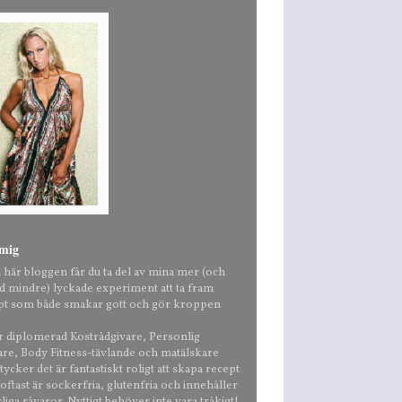
mig
n här bloggen får du ta del av mina mer (och
nd mindre) lyckade experiment att ta fram
pt som både smakar gott och gör kroppen
är diplomerad Kostrådgivare, Personlig
are, Body Fitness-tävlande och matälskare
ycker det är fantastiskt roligt att skapa recept
ftast är sockerfria, glutenfria och innehåller