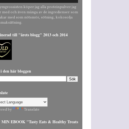
ymgrossisten köper jag alla proteinpulver jag
r med och även många av de ingredienser som
bakar med som nötsmör, sötning, kokosolja
smaksättning.
nerad till "årets blogg" 2013 och 2014
 i den här bloggen
slate
ered by
Translate
MIN EBOOK "Tasty Eats & Healthy Treats