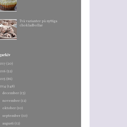
Två varianter på nyttiga
chokladbollar
garkiv
017
(20)
016
(52)
015
(86)
014
(148)
►
december
(13)
►
november
(12)
►
oktober
(10)
►
september
(10)
►
augusti
(12)