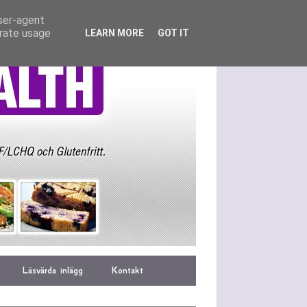
user-agent
erate usage
LEARN MORE
GOT IT
Läsvärda inlägg
Kontakt