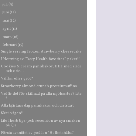
►
juli
(9)
►
juni
(12)
►
maj
(12)
►
april
(11)
►
mars
(16)
▼
februari
(15)
Single serving frozen strawberry cheesecake
Utlottning av "Tasty Health favoriter"-paket!!
Cookies & cream pannkakor, HIIT med släde
och orie...
Våfflor eller gröt?
Strawberry almond crunch proteinmuffins
Vad är det för skillnad på alla mjölsorter? Lite
f...
Alla hjärtans dag pannkakor och dietstart
Skit i vågen!!
Lite Iherb tips (och recension av nya smaken
på Qu...
Första avsnittet av podden "Helhetshälsa"