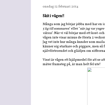
onsdag 12 februari 2014
Skit i vågen!!
Många som jag börjar jobba med har en idé
5 kg till sommaren
" eller "
när jag var yngre 
vikten
". När vi väl börjar med ett kost-o
vågen inte visar minus de första 2 veckorn
Jag vet inte hur många kunder som mailat 
känner sig starkare och piggare, men så f
självförtroendet och glädjen om siffrorna
Visst är vågen ett hjälpmedel för att se at
mäter framsteg på, är man helt fel ute!