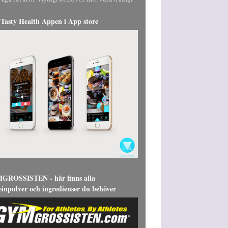
liga råvaror. Nyttigt behöver inte vara tråkigt!
Tasty Health Appen i App store
ROSSISTEN - här finns alla
einpulver och ingredienser du behöver