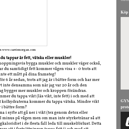
natur
Köp 
rån www.carriemorgan.com
 du tappar är fett, vätska eller muskler!
hoppningsvis bygga muskler och muskler väger också,
r du samtidigt fett kommer vågen visa +- 0 trots att
inte ett mått på dina framsteg!
för 6 år sedan, trots att jag är i bättre form och har mer
vt inte densamma som när jag var 20 år och den
 jag bygger mer muskler och kroppen förändras.
er du tappa vikt (läs vikt, inte fett) i och med att
GYMG
rt kolhydraterna kommer du tappa vätska. Mindre vikt
prot
 i bättre form?
a i syfte att gå ner i vikt (tex genom detox eller
ll minus på vågen men om man inte styrketränar så att
loridiet i de flesta fall leda till muskelförlust. Detta