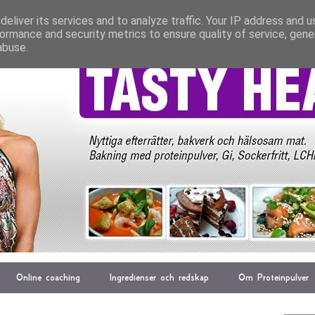
eliver its services and to analyze traffic. Your IP address and 
ormance and security metrics to ensure quality of service, gen
abuse.
Online coaching
Ingredienser och redskap
Om Proteinpulver