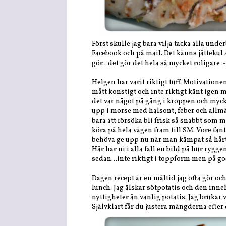
Först skulle jag bara vilja tacka alla und
Facebook och på mail. Det känns jättekul a
gör...det gör det hela så mycket roligare :-
Helgen har varit riktigt tuff. Motivationen
mått konstigt och inte riktigt känt igen m
det var något på gång i kroppen och mycke
upp i morse med halsont, feber och allmä
bara att försöka bli frisk så snabbt som mö
köra på hela vägen fram till SM. Vore fanta
behöva ge upp nu när man kämpat så hårt 
Här har ni i alla fall en bild på hur rygge
sedan...inte riktigt i toppform men på go
Dagen recept är en måltid jag ofta gör oc
lunch. Jag älskar sötpotatis och den inn
nyttigheter än vanlig potatis. Jag brukar 
Självklart får du justera mängderna efter 