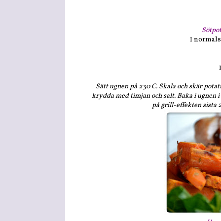
Sötpot
1 normals
Sätt ugnen på 230 C. Skala och skär potatis
krydda med timjan och salt. Baka i ugnen i c
på grill-effekten sista 