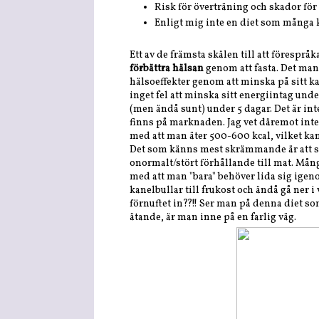
Risk för överträning och skador för
Enligt mig inte en diet som många 
Ett av de främsta skälen till att förespråk
förbättra hälsan
genom att fasta. Det man
hälsoeffekter genom att minska på sitt kal
inget fel att minska sitt energiintag unde
(men ändå sunt) under 5 dagar. Det är in
finns på marknaden. Jag vet däremot inte 
med att man äter 500-600 kcal, vilket ka
Det som känns mest skrämmande är att så
onormalt/stört förhållande till mat. Mån
med att man "bara" behöver lida sig igeno
kanelbullar till frukost och ändå gå ner i
förnuftet in??!! Ser man på denna diet so
ätande, är man inne på en farlig väg.