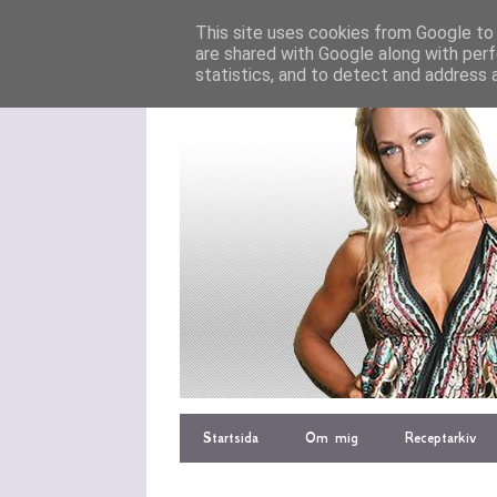
This site uses cookies from Google to d
are shared with Google along with perf
statistics, and to detect and address 
Startsida
Om mig
Receptarkiv