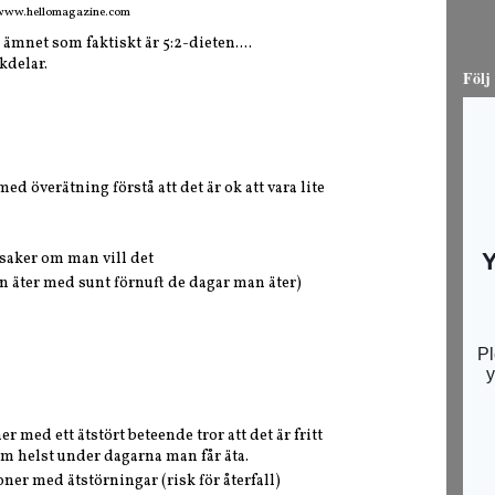
 www.hellomagazine.com
ämnet som faktiskt är 5:2-dieten....
kdelar.
Följ
 överätning förstå att det är ok att vara lite
dsaker om man vill det
 äter med sunt förnuft de dagar man äter)
 med ett ätstört beteende tror att det är fritt
om helst under dagarna man får äta.
ner med ätstörningar (risk för återfall)