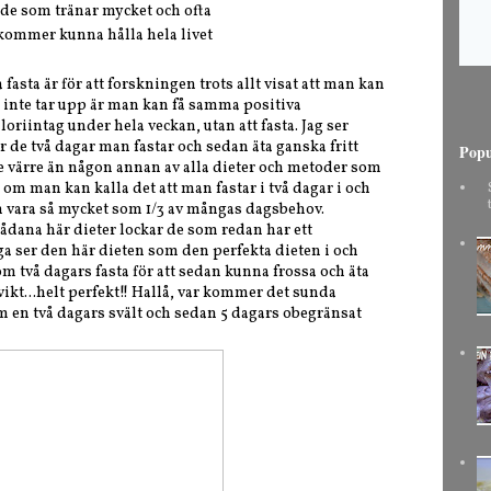
 de som tränar mycket och ofta
kommer kunna hålla hela livet
a fasta är för att forskningen trots allt visat att man kan
 inte tar upp är man kan få samma positiva
oriintag under hela veckan, utan att fasta. Jag ser
r de två dagar man fastar och sedan äta ganska fritt
Popu
te värre än någon annan av alla dieter och metoder som
om man kan kalla det att man fastar i två dagar i och
n vara så mycket som 1/3 av mångas dagsbehov.
dana här dieter lockar de som redan har ett
ga ser den här dieten som den perfekta dieten i och
m två dagars fasta för att sedan kunna frossa och äta
 vikt...helt perfekt!! Hallå, var kommer det sunda
m en två dagars svält och sedan 5 dagars obegränsat