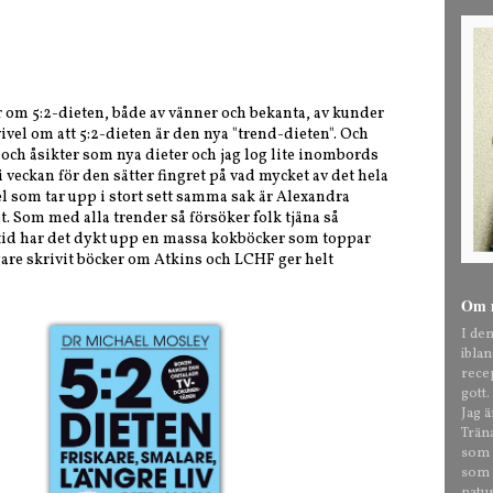
er om 5:2-dieten, både av vänner och bekanta, av kunder
ivel om att 5:2-dieten är den nya "trend-dieten". Och
 och åsikter som nya dieter och jag log lite inombords
i veckan för den sätter fingret på vad mycket av det hela
el som tar upp i stort sett samma sak är Alexandra
t. Som med alla trender så försöker folk tjäna så
tid har det dykt upp en massa kokböcker som toppar
gare skrivit böcker om Atkins och LCHF ger helt
Om 
I de
ibla
rece
gott.
Jag 
Trän
som t
som o