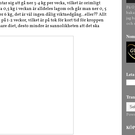
ar sig att gå ner 3-4 kg per vecka, vilket är orimligt
På G
 0,5 kg i veckan är alldeles lagom och går man ner 0, 5
baka
r 6 kg, det är väl ingen dålig viktnedgång...eller?? Allt
jag 
på 1-2 veckor, vilket är på tok för kort tid för kroppen
och 
mare diet, desto mindre är sannolikheten att det ska
Nomi
Leta
Tran
Pow
KÖP 