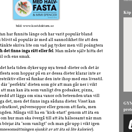
natur
Köp 
bild: www.kostdoktorn.se
astan har funnits länge och har varit populär bland
 blivit så populär är med all sannolikhet för att den
nkte skriva lite om vad jag tycker men vill poängtera
det finns inga rätt eller fel
. Man måste själv hitta det
il och ens smak.
t det hela tiden dyker upp nya trend-dieter och det är
flesta som hoppar på en av dessa dieter klarar inte av
restriktiv eller så funkar den inte ihop med ens livsstil.
n där "perfekta" dieten som gör att man går ner i vikt
 att man kan äta som vanligt dvs godsaker, pizza,
eredd att lägga om sina vanor och beteenden utan vill
äga det, men det finns inga sådana dieter. Visst kan
GYMG
hydratkost, pulversoppor eller genom att fasta, men
prot
ängden. Många vill ha en "kick-start" genom att äta en
m hur man ska övergå till att äta hälsosamt när man
an börjar äta "som vanligt" och man går upp i vikt igen
ämnesomsättningen sjunkit av att äta så lite kalorier
).