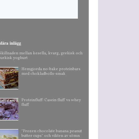
lära inlägg
Skillnaden mellan kesella, kvarg, grekisk och
turkisk yoghurt
Hemgjorda no-bake proteinbars
med chokladbolls-smak
Proteinfluff: Casein fluff vs whey
fluff
"Frozen chocolate banana peanut
butter cups" och vikten av sömn