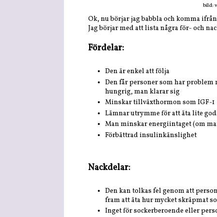
bild:
Ok, nu börjar jag babbla och komma ifrån 
Jag börjar med att lista några för- och nac
Fördelar:
Den är enkel att följa
Den får personer som har problem med
hungrig, man klarar sig
Minskar tillväxthormon som IGF-1
Lämnar utrymme för att äta lite go
Man minskar energiintaget (om man
Förbättrad insulinkänslighet
Nackdelar:
Den kan tolkas fel genom att personer
fram att äta hur mycket skräpmat s
Inget för sockerberoende eller perso