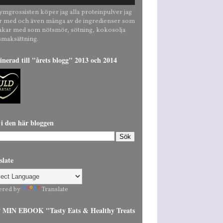
ymgrossisten köper jag alla proteinpulver jag
r med och även många av de ingredienser som
bakar med som nötsmör, sötning, kokosolja
smaksättning.
nerad till "årets blogg" 2013 och 2014
 i den här bloggen
slate
ered by
Translate
MIN EBOOK "Tasty Eats & Healthy Treats