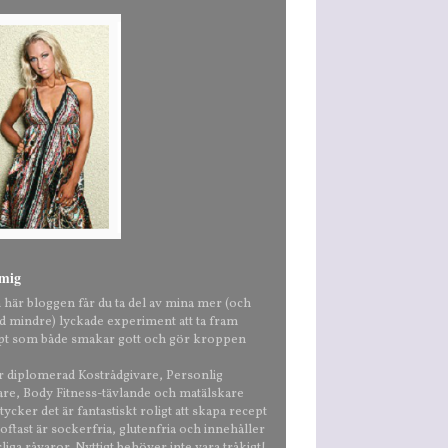
mig
n här bloggen får du ta del av mina mer (och
nd mindre) lyckade experiment att ta fram
pt som både smakar gott och gör kroppen
är diplomerad Kostrådgivare, Personlig
are, Body Fitness-tävlande och matälskare
ycker det är fantastiskt roligt att skapa recept
ftast är sockerfria, glutenfria och innehåller