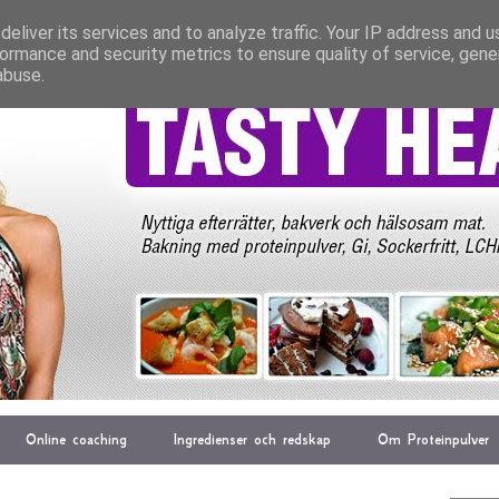
eliver its services and to analyze traffic. Your IP address and 
ormance and security metrics to ensure quality of service, gen
abuse.
Online coaching
Ingredienser och redskap
Om Proteinpulver