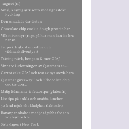
▼
augusti
(16)
Smal, krämig ärtrisotto med ugnsstekt
kyckling
Den omtalade 5:2-dieten
Chocolate chip cookie dough protein bar
Vilket äventyr (+tips på hur man kan äta bra
när m...
Tropisk frukostsmoothie och
vildmarksäventyr :)
Träningsvärk, benpass & mer OIAJ
Vinnare i utlottningen av Questbars är.....
Carrot cake OIAJ och test av nya stevia bars
Questbar giveaway!! och "Chocolate chip
cookie dou...
Matig Edamame & fetaostpaj (glutenfri)
Lite tips på enkla och snabba luncher
50 kcal mjuk chokladglass (laktosfri)
Bananpannkakor med jordgubbs frozen-
yoghurt och bi...
Sista dagen i New York