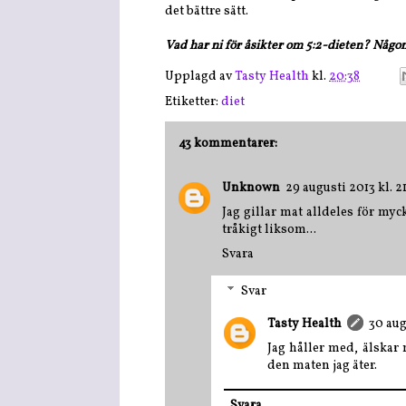
det bättre sätt.
Vad har ni för åsikter om 5:2-dieten? Någon
Upplagd av
Tasty Health
kl.
20:38
Etiketter:
diet
43 kommentarer:
Unknown
29 augusti 2013 kl. 21
Jag gillar mat alldeles för myc
tråkigt liksom...
Svara
Svar
Tasty Health
30 aug
Jag håller med, älskar m
den maten jag äter.
Svara