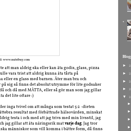
Blog
ld: www.nutribuy.com
►
2
e att man aldrig ska eller kan äta godis, glass, pizza
kulle vara trist att aldrig kunna äta tårta på
►
2
a eller en glass med barnen. Äter man bra och
►
2
 på sig så finns det absolut utrymme för lite godsaker
►
2
 då och då med MÅTTA, eller så gör man som jag gillar
a det lite oftare :)
▼
2
åder inga tvivel om att många som testat 5:2 -dieten
t jättebra resultat med förbättrade hälsovärden, minskat
drig testa i och med att jag trivs med min livsstil, jag
och jag gillar att äta näringsrik mat
varje dag
. Jag tror
 friska människor som vill komma i bättre form, då finns