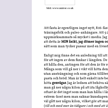
bild: www.mirror.co.uk
Att fasta är egentligen inget nytt, 8:16-f
träningsfolk och paleo-anhängare. Att 5:2
uppmärksammats så mycket i media. Jag tä
att detta är
MIN åsikt, jag dömer ingen och 
sätt som man tycker passar med en livsst
Enligt mig finns det en anledning till at
för att ingen av dem funkar i längden. De 
att hålla den, antingen för att den är för 
Många som vill gå ner i vikt vill hitta de
utan ansträngning och som gärna tillåter
pasta och bröd. Man är helt enkelt inte b
hitta
genvägar.
Jag är ledsen att behöva s
man gå ner några kilon på att äta lågkol
oftast är det inget som man kan hålla i l
extrem-kost men man saknar kunskapen o
väl gått ner några kilon, vilket gör att m
(
till och med mer än tidigare i och med att 