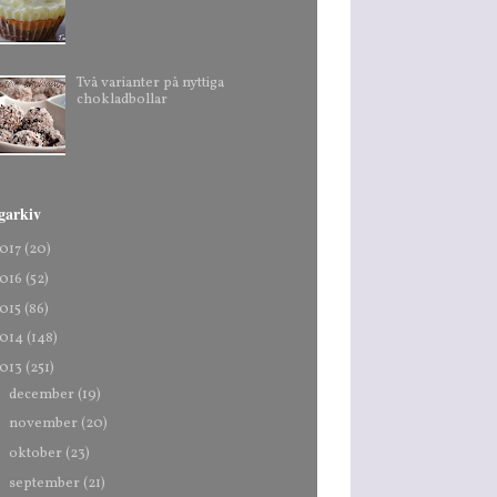
Två varianter på nyttiga
chokladbollar
garkiv
017
(20)
016
(52)
015
(86)
014
(148)
013
(251)
►
december
(19)
►
november
(20)
►
oktober
(23)
►
september
(21)