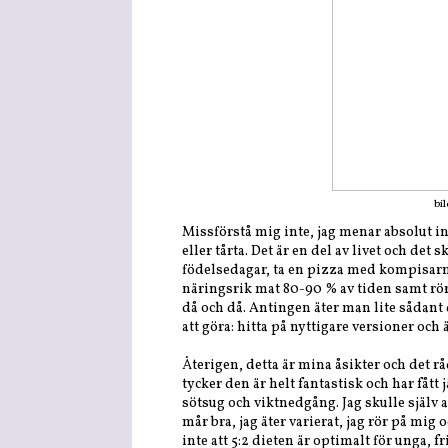
bi
Missförstå mig inte, jag menar absolut int
eller tårta. Det är en del av livet och det s
födelsedagar, ta en pizza med kompisarn
näringsrik mat 80-90 % av tiden samt rör
då och då. Antingen äter man lite sådant
att göra: hitta på nyttigare versioner och ät
Återigen, detta är mina åsikter och det r
tycker den är helt fantastisk och har fåt
sötsug och viktnedgång. Jag skulle själv al
mår bra, jag äter varierat, jag rör på mig 
inte att 5:2 dieten är optimalt för unga,