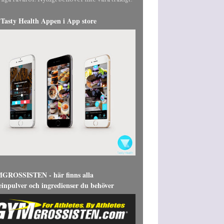
liga råvaror. Nyttigt behöver inte vara tråkigt!
Tasty Health Appen i App store
ROSSISTEN - här finns alla
einpulver och ingredienser du behöver