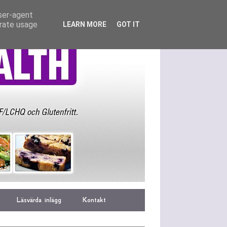
user-agent
erate usage
LEARN MORE
GOT IT
Läsvärda inlägg
Kontakt