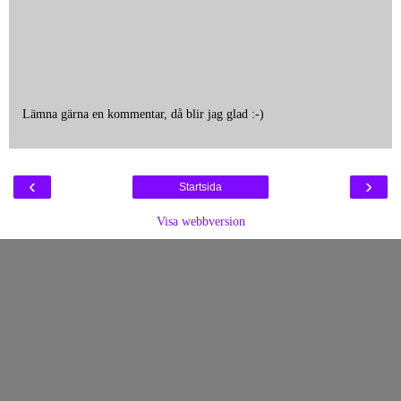
Lämna gärna en kommentar, då blir jag glad :-)
‹
›
Startsida
Visa webbversion