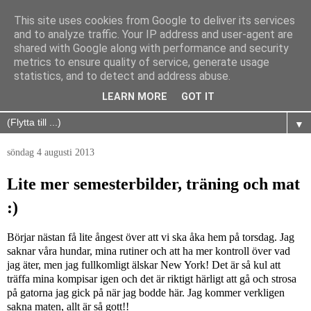
This site uses cookies from Google to deliver its services
and to analyze traffic. Your IP address and user-agent are
shared with Google along with performance and security
metrics to ensure quality of service, generate usage
statistics, and to detect and address abuse.
LEARN MORE
GOT IT
▼
söndag 4 augusti 2013
Lite mer semesterbilder, träning och mat
:)
Börjar nästan få lite ångest över att vi ska åka hem på torsdag. Jag
saknar våra hundar, mina rutiner och att ha mer kontroll över vad
jag äter, men jag fullkomligt älskar New York! Det är så kul att
träffa mina kompisar igen och det är riktigt härligt att gå och strosa
på gatorna jag gick på när jag bodde här. Jag kommer verkligen
sakna maten, allt är så gott!!