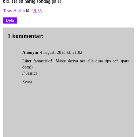
bio. Ha en härlig söndag på er!
Tasty Health
kl.
19:35
Dela
1 kommentar:
Anonym
4 augusti 2013 kl. 21:02
Låter fantastiskt!! Måste skriva ner alla dina tips och spara
dom:)
// Jessica
Svara