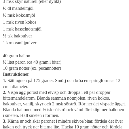
3 msk skyr naturell (eller dylikt)
½ dl mandelmjöl
½ msk kokosmjöl
1 msk riven kokos
1 msk hasselnötsmjöl
½ tsk bakpulver
1 krm vaniljpulver
40 gram hallon
½ litet päron (ca 40 gram i bitar)
10 gram nötter (ex. pecannötter)
Instruktioner
1.
Sätt ugnen på 175 grader. Smörj och bröa en springform ca 12
cm i diameter.
2.
Vispa ägg poröst med elvisp och droppa i ett par droppar
bittermandelarom. Blanda samman nötmjölen, riven kokos,
bakpulver, vanilj, skyr och 2 msk sötströ. Rör ner det vispade ägget.
Blanda hallonen med ½ tsk sötströ och vänd försiktigt ner hallonen
i smeten. Häll smeten i formen.
3.
Kärna ur och skär päronet i mindre skivor/bitar, fördela det över
kakan och tryck ner bitarna lite. Hacka 10 gram nötter och fördela