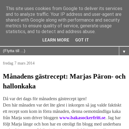
This site uses cookies from Google to deliver its services
and to analyze traffic. Your IP address and user-agent are
shared with Google along with performance and security
metrics to ensure quality of service, generate usage
statistics, and to detect and address abuse.
LEARN MORE
GOT IT
▼
fredag 7 mars 2014
Månadens gästrecept: Marjas Päron- och
hallonkaka
Då var det dags för månadens gästrecept igen!
Den här månaden var det lite glest i inkorgen så jag valde faktiskt
ett recept som kom in förra månaden, denna oemotståndliga kaka
från Marja som driver bloggen
www.bakasockerfritt.se
. Jag har
följt Marja länge och hon har en otroligt fin blogg med underbara