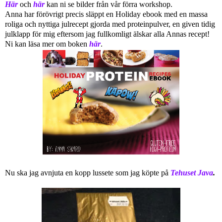
Här
och
här
kan ni se bilder från vår förra workshop.
Anna har förövrigt precis släppt en Holiday ebook med en massa
roliga och nyttiga julrecept gjorda med proteinpulver, en given tidig
julklapp för mig eftersom jag fullkomligt älskar alla Annas recept!
Ni kan läsa mer om boken
här
.
Nu ska jag avnjuta en kopp lussete som jag köpte på
Tehuset Java
.