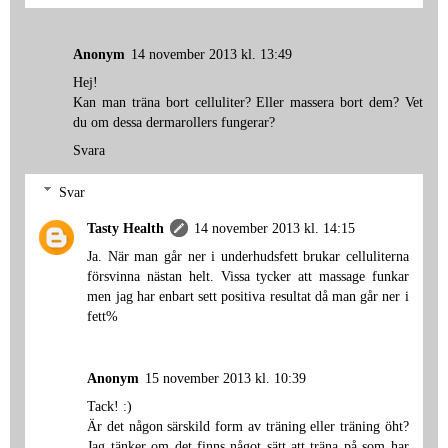
Anonym
14 november 2013 kl. 13:49
Hej!
Kan man träna bort celluliter? Eller massera bort dem? Vet
du om dessa dermarollers fungerar?
Svara
Svar
Tasty Health
14 november 2013 kl. 14:15
Ja. När man går ner i underhudsfett brukar celluliterna
försvinna nästan helt. Vissa tycker att massage funkar
men jag har enbart sett positiva resultat då man går ner i
fett%
Anonym
15 november 2013 kl. 10:39
Tack! :)
Är det någon särskild form av träning eller träning öht?
Jag tänker om det finns något sätt att träna på som har