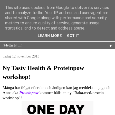
This site uses cookies from Google to deliver its services
and to analyze traffic. Your IP address and user-agent are
shared with Google along with performance and security
metrics to ensure quality of service, generate usage
statistics, and to detect and address abuse.
LEARN MORE
GOT IT
▼
tisdag 12 november 2013
Ny Tasty Health & Proteinpow
workshop!
Många har frågat efter det och äntligen kan jag meddela att jag och
Anna aka
Proteinpow
kommer hålla en ny "Baka-med-protein
workshop"!