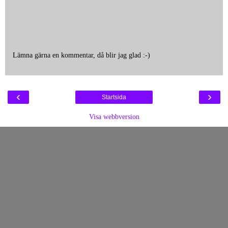
Lämna gärna en kommentar, då blir jag glad :-)
‹
›
Startsida
Visa webbversion