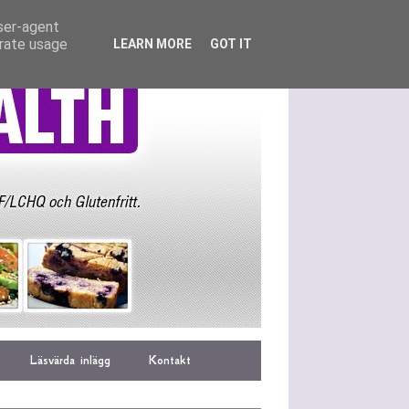
user-agent
erate usage
LEARN MORE
GOT IT
Läsvärda inlägg
Kontakt