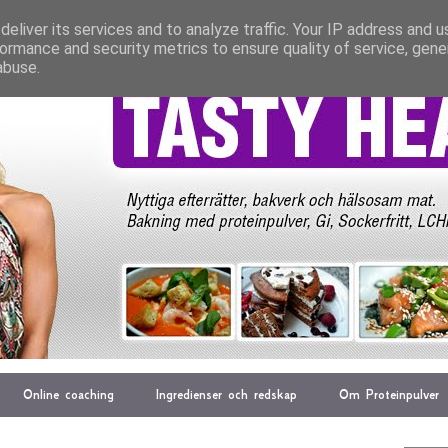
eliver its services and to analyze traffic. Your IP address and 
ormance and security metrics to ensure quality of service, gen
abuse.
Online coaching
Ingredienser och redskap
Om Proteinpulver