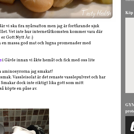
natur
Köp 
är vi ska fira nyårsafton men jag är fortfarande sjuk
tället. Vet inte hur internetåtkomsten kommer vara där
r Gott Nytt År :)
bara en massa god mat och lugna promenader med
n
i Gävle innan vi åkte hemåt och fick med oss lite
a aminosyrorna jag smakat!
ljsmak. Vassleisolat är det renaste vasslepulvret och har
t. Smakar dock inte riktigt lika gott som mitt
å köpte en påse av.
GYMG
prot