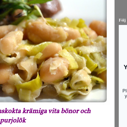
Följ
inskokta krämiga vita bönor och
purjolök