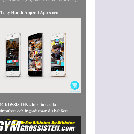
liga råvaror. Nyttigt behöver inte vara tråkigt!
Tasty Health Appen i App store
ROSSISTEN - här finns alla
einpulver och ingredienser du behöver