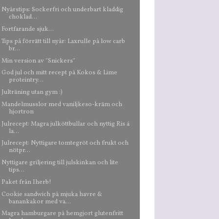
Nyårstips: Sockerfri och underbart kladdig
choklad...
Fortfarande sjuk...
Tips på förrätt till nyår: Laxrulle på low carb
br...
Min version av "Snickers"
God jul och mitt recept på Kokos & Lime
proteintry...
Julträning utan gym :)
Mandelmusslor med vaniljkeso-kräm och
hjortron
Julrecept: Magra julköttbullar och nyttig Ris á
la...
Julrecept: Nyttigare tomtegröt och frukt och
nötpr...
Nyttigare griljering till julskinkan och lite
tips...
Paket från Iherb!
Cookie sandwich på mjuka havre &
banankakor med va...
Magra hamburgare på hemgjort glutenfritt