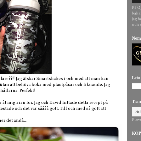
På G
baka
jag 
och 
Nomi
Leta
llare??!! Jag älskar Smartshakes i och med att man kan
 utan att behöva böka med plastpåsar och liknande. Jag
hållarna. Perfekt!
Tran
a åt mig äran för. Jag och David hittade detta recept på
 testade och det var såååå gott. Till och med så gott att
Pow
er det ändå...
KÖP 