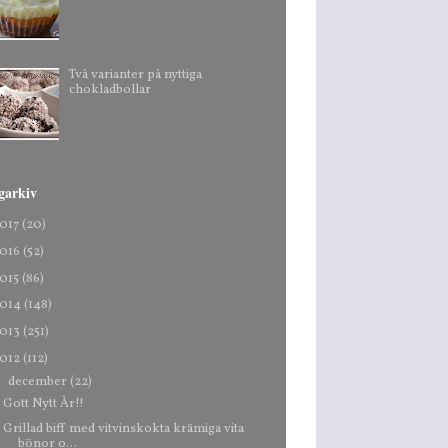
Två varianter på nyttiga
chokladbollar
garkiv
017
(20)
016
(52)
015
(86)
014
(148)
013
(251)
012
(112)
▼
december
(22)
Gott Nytt År!!
Grillad biff med vitvinskokta krämiga vita
bönor o...