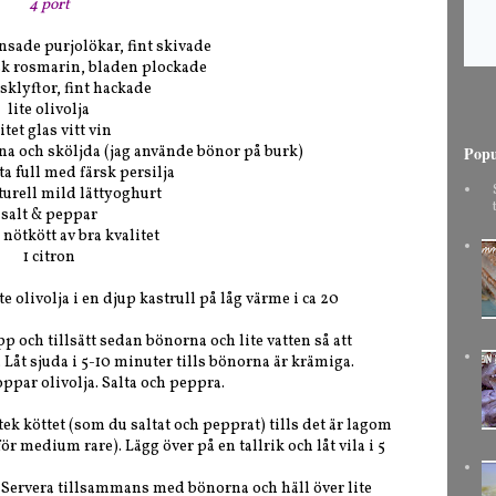
4 port
nsade purjolökar, fint skivade
rsk rosmarin, bladen plockade
ksklyftor, fint hackade
lite olivolja
litet glas vitt vin
nna och sköljda (jag använde bönor på burk)
Popu
a full med färsk persilja
turell mild lättyoghurt
salt & peppar
 nötkött av bra kvalitet
1 citron
te olivolja i en djup kastrull på låg värme i ca 20
pp och tillsätt sedan bönorna och lite vatten så att
 Låt sjuda i 5-10 minuter tills bönorna är krämiga.
roppar olivolja. Salta och peppra.
tek köttet (som du saltat och pepprat) tills det är lagom
ör medium rare). Lägg över på en tallrik och låt vila i 5
ja. Servera tillsammans med bönorna och häll över lite