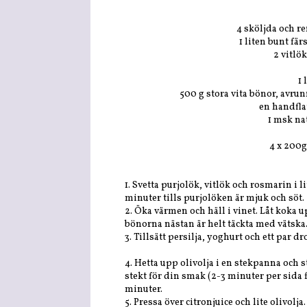
4 sköljda och re
1 liten bunt fä
2 vitlö
1 
500 g stora vita bönor, avru
en handflat
1 msk na
4 x 200g
1. Svetta purjolök, vitlök och rosmarin i li
minuter tills purjolöken är mjuk och söt.
2. Öka värmen och häll i vinet. Låt koka u
bönorna nästan är helt täckta med vätska.
3. Tillsätt persilja, yoghurt och ett par d
4. Hetta upp olivolja i en stekpanna och s
stekt för din smak (2-3 minuter per sida f
minuter.
5. Pressa över citronjuice och lite olivol