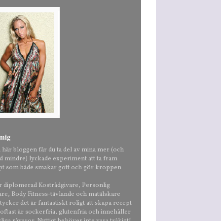
mig
n här bloggen får du ta del av mina mer (och
nd mindre) lyckade experiment att ta fram
pt som både smakar gott och gör kroppen
är diplomerad Kostrådgivare, Personlig
are, Body Fitness-tävlande och matälskare
ycker det är fantastiskt roligt att skapa recept
ftast är sockerfria, glutenfria och innehåller