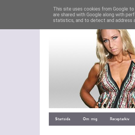
This site uses cookies from Google to d
are shared with Google along with perf
statistics, and to detect and address 
Startsida
Om mig
Receptarkiv