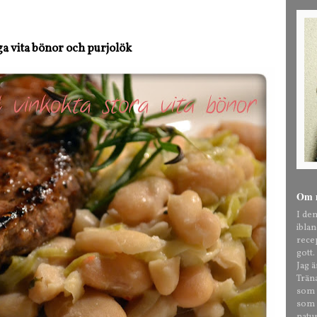
ga vita bönor och purjolök
Om 
I de
ibla
rece
gott.
Jag 
Trän
som t
som o