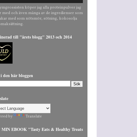
ymgrossisten köper jag alla proteinpulver jag
r med och även många av de ingredienser som
bakar med som nötsmör, sötning, kokosolja
smaksättning.
nerad till "årets blogg" 2013 och 2014
 i den här bloggen
slate
ered by
Translate
MIN EBOOK "Tasty Eats & Healthy Treats