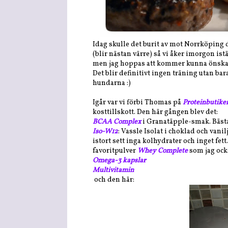
Idag skulle det burit av mot Norrköping d
(blir nästan värre) så vi åker imorgon is
men jag hoppas att kommer kunna önska e
Det blir definitivt ingen träning utan 
hundarna :)
Igår var vi förbi Thomas på
Proteinbutike
kosttillskott. Den här gången blev det:
BCAA Complex
i Granatäpple-smak. Bäst
Iso-W12
: Vassle Isolat i choklad och vani
istort sett inga kolhydrater och inget fet
favoritpulver
Whey Complete
som jag ocks
Omega-3 kapslar
Multivitamin
och den här: