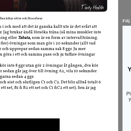
ina killar sitter och filosoferar
Följ
 och med att det är ganska kallt ute är det svårt att
 Jag brukar ändå försöka träna (så mina muskler inte
ning eller
Tabata,
som är en form av intervallträning.
er fler) övningar som man gör i 20 sekunder (allt vad
er och upprepar sedan samma sak 8 ggr. Ju mer
du göra i ett och samma pass och ju tuffare övningar
h kör inte 8 ggr utan gör 2 övningar åt gången, dvs kör
r sedan går jag över till övning A2, vila 10 sekunder
ngarna sedan 4 ggr.
h sist och slutligen C1 och C2. Det blir alltså totalt 6
tt set, B1 & B2 ett set och C1 &C2 ett set). Sen är jag