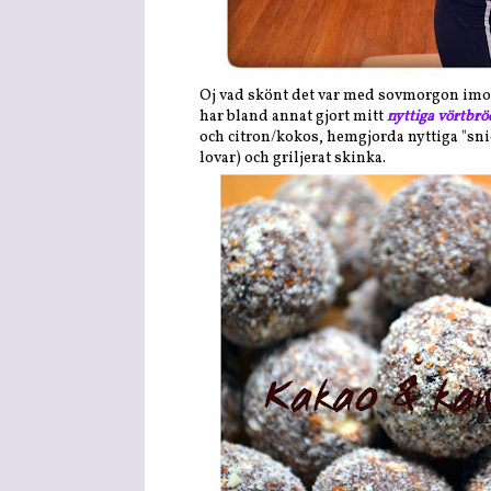
Oj vad skönt det var med sovmorgon imorse
har bland annat gjort mitt
nyttiga vörtbrö
och citron/kokos, hemgjorda nyttiga "sni
lovar) och griljerat skinka.