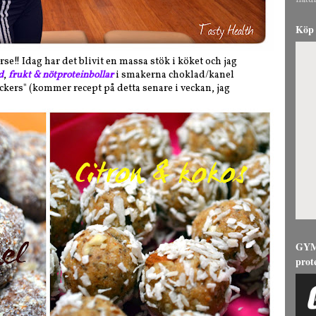
natur
Köp 
!! Idag har det blivit en massa stök i köket och jag
d
,
frukt & nötproteinbollar
i smakerna choklad/kanel
ckers" (kommer recept på detta senare i veckan, jag
GYMG
prot