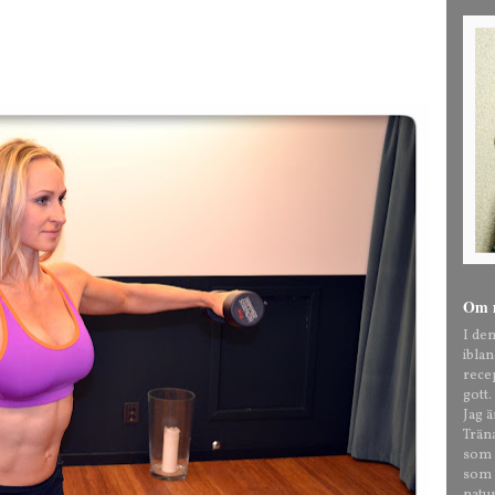
Om 
I de
ibla
rece
gott.
Jag 
Trän
som t
som o