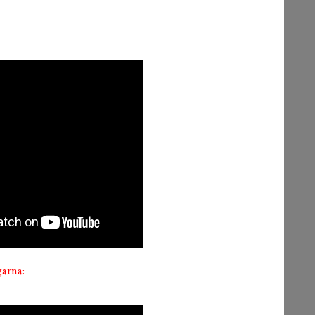
garna: