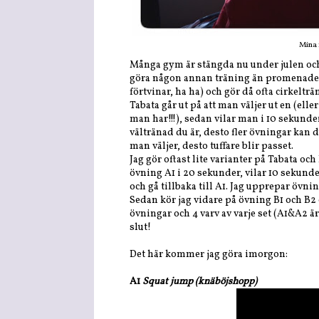
Mina f
Många gym är stängda nu under julen och i
göra någon annan träning än promenader.
förtvinar, ha ha) och gör då ofta cirkelträ
Tabata går ut på att man väljer ut en (ell
man har!!!), sedan vilar man i 10 sekund
vältränad du är, desto fler övningar kan 
man väljer, desto tuffare blir passet.
Jag gör oftast lite varianter på Tabata oc
övning A1 i 20 sekunder, vilar 10 sekunde
och gå tillbaka till A1. Jag upprepar övni
Sedan kör jag vidare på övning B1 och B2 oc
övningar och 4 varv av varje set (A1&A2 är e
slut!
Det här kommer jag göra imorgon:
A1
Squat jump (knäböjshopp)