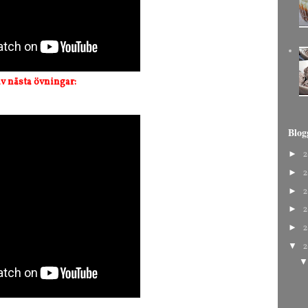
av nästa övningar:
Blog
►
2
►
2
►
2
►
2
►
2
▼
2