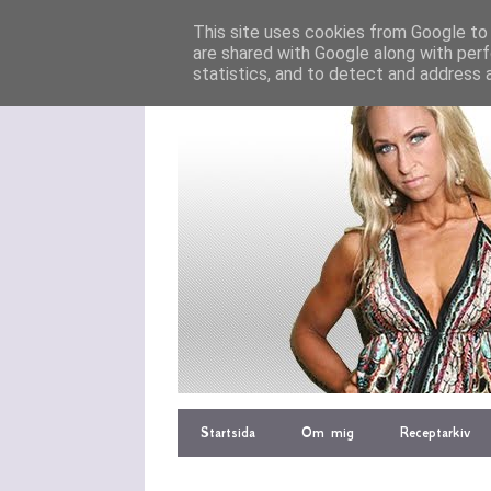
This site uses cookies from Google to d
are shared with Google along with perf
statistics, and to detect and address 
Startsida
Om mig
Receptarkiv