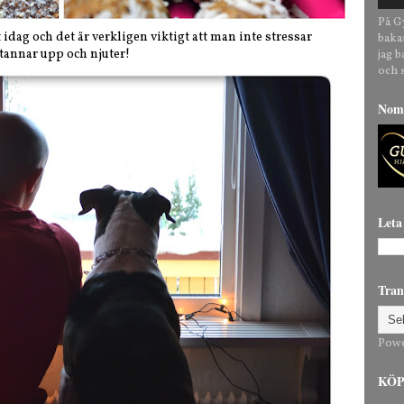
På G
 idag och det är verkligen viktigt att man inte stressar
baka
stannar upp och njuter!
jag 
och 
Nomi
Leta
Tran
Pow
KÖP 