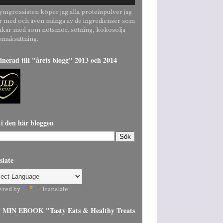
ymgrossisten köper jag alla proteinpulver jag
r med och även många av de ingredienser som
bakar med som nötsmör, sötning, kokosolja
smaksättning.
nerad till "årets blogg" 2013 och 2014
 i den här bloggen
slate
ered by
Translate
MIN EBOOK "Tasty Eats & Healthy Treats