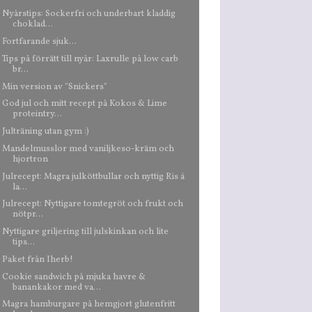
Nyårstips: Sockerfri och underbart kladdig
choklad...
Fortfarande sjuk...
Tips på förrätt till nyår: Laxrulle på low carb
br...
Min version av "Snickers"
God jul och mitt recept på Kokos & Lime
proteintry...
Julträning utan gym :)
Mandelmusslor med vaniljkeso-kräm och
hjortron
Julrecept: Magra julköttbullar och nyttig Ris á
la...
Julrecept: Nyttigare tomtegröt och frukt och
nötpr...
Nyttigare griljering till julskinkan och lite
tips...
Paket från Iherb!
Cookie sandwich på mjuka havre &
banankakor med va...
Magra hamburgare på hemgjort glutenfritt