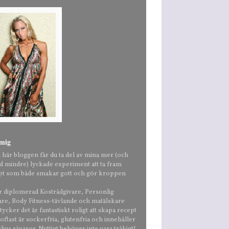
mig
n här bloggen får du ta del av mina mer (och
nd mindre) lyckade experiment att ta fram
pt som både smakar gott och gör kroppen
är diplomerad Kostrådgivare, Personlig
are, Body Fitness-tävlande och matälskare
ycker det är fantastiskt roligt att skapa recept
ftast är sockerfria, glutenfria och innehåller