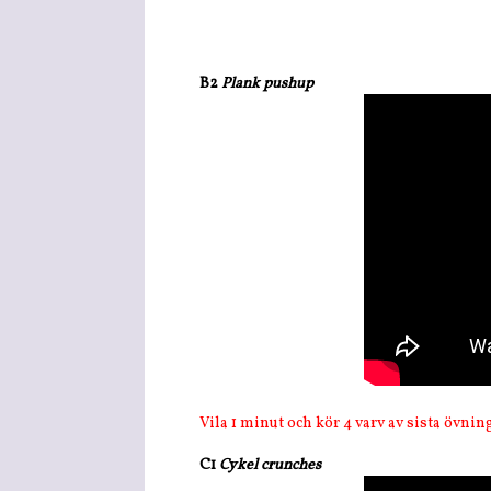
B2
Plank pushup
Vila 1 minut och kör 4 varv av sista övnin
C1
Cykel crunches