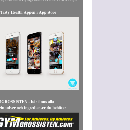
liga råvaror. Nyttigt behöver inte vara tråkigt!
Tasty Health Appen i App store
ROSSISTEN - här finns alla
einpulver och ingredienser du behöver