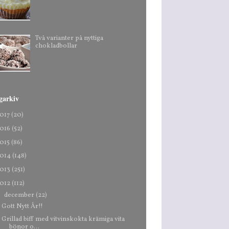
Två varianter på nyttiga
chokladbollar
garkiv
017
(20)
016
(52)
015
(86)
014
(148)
013
(251)
012
(112)
▼
december
(22)
Gott Nytt År!!
Grillad biff med vitvinskokta krämiga vita
bönor o...