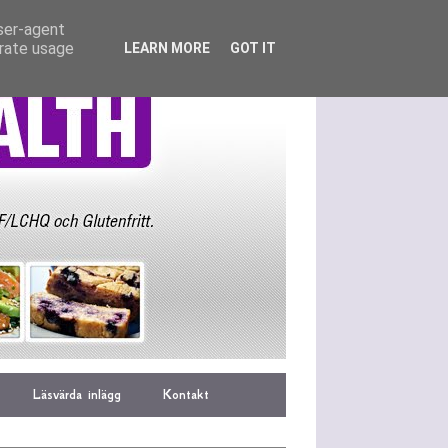
user-agent
erate usage
LEARN MORE
GOT IT
Läsvärda inlägg
Kontakt