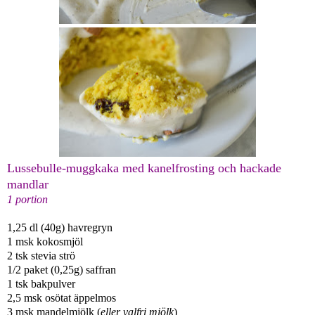
Lussebulle-muggkaka med kanelfrosting och hackade
mandlar
1 portion
1,25 dl (40g) havregryn
1 msk kokosmjöl
2 tsk stevia strö
1/2 paket (0,25g) saffran
1 tsk bakpulver
2,5 msk osötat äppelmos
3 msk mandelmjölk (
eller valfri mjölk
)