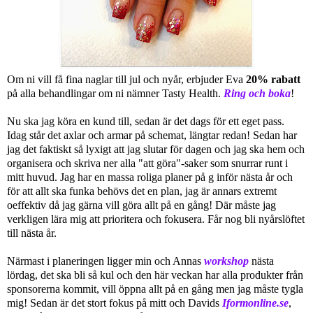
Om ni vill få fina naglar till jul och nyår, erbjuder Eva
20% rabatt
på alla behandlingar om ni nämner Tasty Health.
Ring och boka
!
Nu ska jag köra en kund till, sedan är det dags för ett eget pass.
Idag står det axlar och armar på schemat, längtar redan! Sedan har
jag det faktiskt så lyxigt att jag slutar för dagen och jag ska hem och
organisera och skriva ner alla "att göra"-saker som snurrar runt i
mitt huvud. Jag har en massa roliga planer på g inför nästa år och
för att allt ska funka behövs det en plan, jag är annars extremt
oeffektiv då jag gärna vill göra allt på en gång! Där måste jag
verkligen lära mig att prioritera och fokusera. Får nog bli nyårslöftet
till nästa år.
Närmast i planeringen ligger min och Annas
workshop
nästa
lördag, det ska bli så kul och den här veckan har alla produkter från
sponsorerna kommit, vill öppna allt på en gång men jag måste tygla
mig! Sedan är det stort fokus på mitt och Davids
Iformonline.se
,