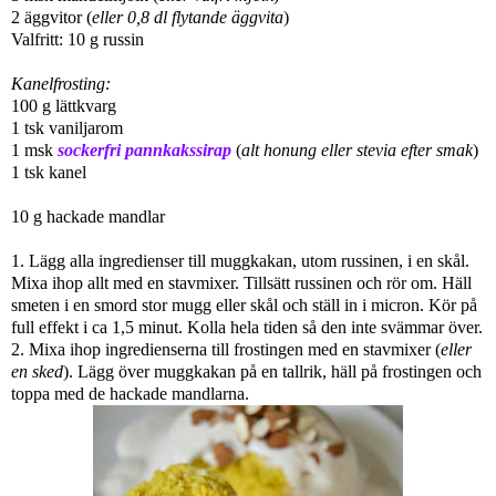
2 äggvitor (
eller
0,8 dl flytande äggvita
)
Valfritt: 10 g russin
Kanelfrosting:
100 g lättkvarg
1 tsk vaniljarom
1 msk
sockerfri pannkakssirap
(
alt honung eller stevia efter smak
)
1 tsk kanel
10 g hackade mandlar
1. Lägg alla ingredienser till muggkakan, utom russinen, i en skål.
Mixa ihop allt med en stavmixer. Tillsätt russinen och rör om. Häll
smeten i en smord stor mugg eller skål och ställ in i micron. Kör på
full effekt i ca 1,5 minut. Kolla hela tiden så den inte svämmar över.
2. Mixa ihop ingredienserna till frostingen med en stavmixer (
eller
en sked
). Lägg över muggkakan på en tallrik, häll på frostingen och
toppa med de hackade mandlarna.