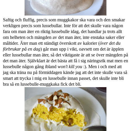
Saftig och fluffig, precis som muggkakor ska vara och den smakar
verkligen precis som lussebullar. Inte för att det skulle vara någon
fara om man äter en riktig lussebulle idag, det handlar ju trots allt
om helheten och mängden av det man äter, inte enstaka saker eller
måltider. Äter man ett ständigt överskott av kalorier (
över det du
förbrukar på en dag
) går man upp i vikt, oavsett om det är äpplen
eller lussebullar man äter, så det viktigaste är att se över mängden på
det man äter. Självklart är det bästa att få i sig näringsrik mat men en
lussebulle någon gång ibland
won't kill you
:). Men i och med att
jag ska träna nu på förmiddagen kände jag att det inte skulle vara så
smart att trycka i mig en lussebulle innan passet, det skulle inte bli
bra så en lussebulle-muggkaka fick det bli.