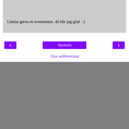
Lämna gärna en kommentar, då blir jag glad :-)
‹
›
Startsida
Visa webbversion