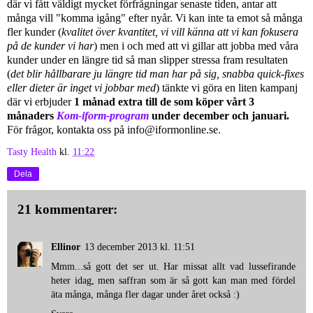
där vi fått väldigt mycket förfrågningar senaste tiden, antar att
många vill "komma igång" efter nyår. Vi kan inte ta emot så många
fler kunder (
kvalitet över kvantitet, vi vill känna att vi kan fokusera
på de kunder vi har
) men i och med att vi gillar att jobba med våra
kunder under en längre tid så man slipper stressa fram resultaten
(
det blir hållbarare ju längre tid man har på sig, snabba quick-fixes
eller dieter är inget vi jobbar med
) tänkte vi göra en liten kampanj
där vi erbjuder
1 månad extra till de som köper vårt 3
månaders
Kom-iform-program
under december och januari.
För frågor, kontakta oss på info@iformonline.se.
Tasty Health
kl.
11:22
Dela
21 kommentarer:
Ellinor
13 december 2013 kl. 11:51
Mmm...så gott det ser ut. Har missat allt vad lussefirande
heter idag, men saffran som är så gott kan man med fördel
äta många, många fler dagar under året också :)