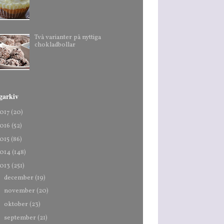
Två varianter på nyttiga
chokladbollar
garkiv
017
(20)
016
(52)
015
(86)
014
(148)
013
(251)
►
december
(19)
►
november
(20)
►
oktober
(23)
►
september
(21)