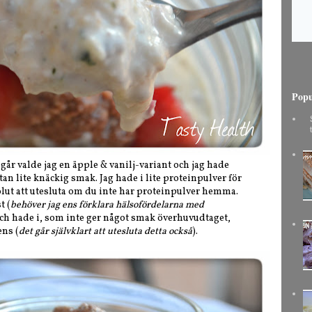
Popu
går valde jag en äpple & vanilj-variant och jag hade
an lite knäckig smak. Jag hade i lite proteinpulver för
olut att utesluta om du inte har proteinpulver hemma.
t (
behöver jag ens förklara hälsofördelarna med
i och hade i, som inte ger något smak överhuvudtaget,
ens (
det går självklart att utesluta detta också
).