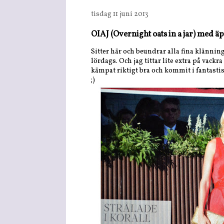
tisdag 11 juni 2013
OIAJ (Overnight oats in a jar) med ä
Sitter här och beundrar alla fina klänni
lördags. Och jag tittar lite extra på vackra
kämpat riktigt bra och kommit i fantasti
;)