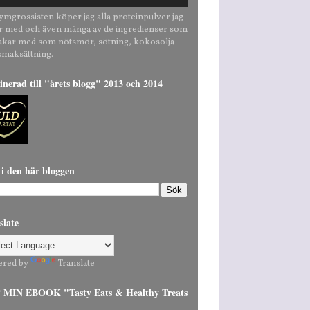
ymgrossisten köper jag alla proteinpulver jag
r med och även många av de ingredienser som
bakar med som nötsmör, sötning, kokosolja
smaksättning.
nerad till "årets blogg" 2013 och 2014
 i den här bloggen
slate
ered by
Translate
MIN EBOOK "Tasty Eats & Healthy Treats