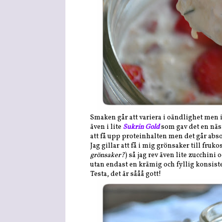
Smaken går att variera i oändlighet men i
även i lite
Sukrin Gold
som gav det en näst
att få upp proteinhalten men det går abs
Jag gillar att få i mig grönsaker till frukos
grönsaker?
) så jag rev även lite zucchin
utan endast en krämig och fyllig konsist
Testa, det är sååå gott!