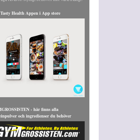
liga råvaror. Nyttigt behöver inte vara tråkigt!
Tasty Health Appen i App store
ROSSISTEN - här finns alla
einpulver och ingredienser du behöver