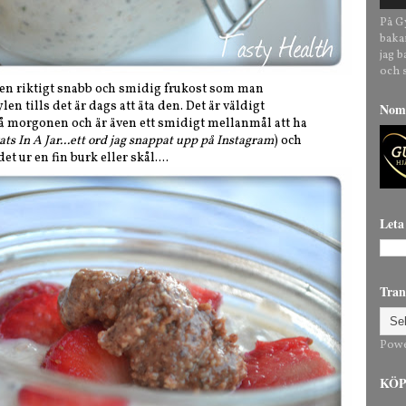
På G
baka
jag 
och 
 en riktigt snabb och smidig frukost som man
en tills det är dags att äta den. Det är väldigt
Nomi
å morgonen och är även ett smidigt mellanmål att ha
ats In A Jar...ett ord jag snappat upp på Instagram
) och
det ur en fin burk eller skål....
Leta
Tran
Pow
KÖP 