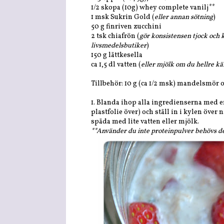
1/2 skopa (10g) whey complete vanilj**
1 msk Sukrin Gold (
eller annan sötning
)
50 g finriven zucchini
2 tsk chiafrön (
gör konsistensen tjock och k
livsmedelsbutiker
)
150 g lättkesella
ca 1,5 dl vatten (
eller mjölk om du hellre kä
Tillbehör: 10 g (ca 1/2 msk) mandelsmör o
1. Blanda ihop alla ingredienserna med e
plastfolie över) och ställ in i kylen över 
späda med lite vatten eller mjölk.
**Använder du inte proteinpulver behövs d