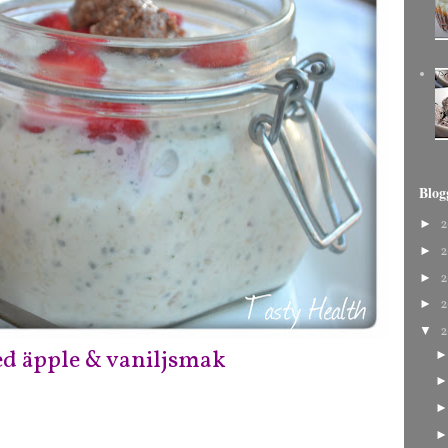
Blog
►
2
►
2
►
2
►
2
▼
2
ed äpple & vaniljsmak