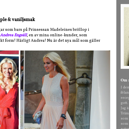
pple & vaniljsmak
ngar som bars på Prinsessan Madeleines bröllop i
Andrea Engsäll
, en av mina online-kunder, som
skt form! Härligt Andrea! Nu är det nya mål som gäller
Om 
I de
ibla
rece
gott.
Jag 
Trän
som t
som o