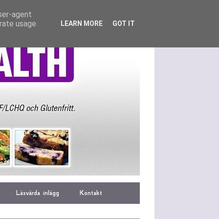
user-agent
erate usage
LEARN MORE
GOT IT
Läsvärda inlägg
Kontakt