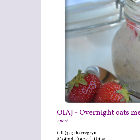
OIAJ - Overnight oats m
1 port
1 dl (35g) havregryn
2/3 äpple (ca 75g), i bitar