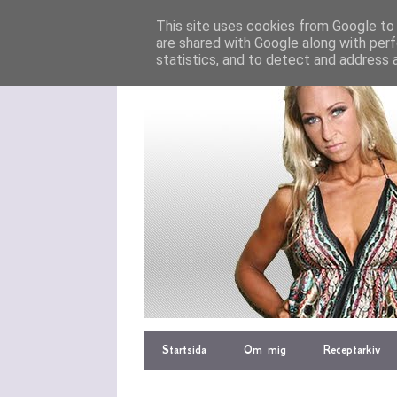
This site uses cookies from Google to d
are shared with Google along with perf
statistics, and to detect and address 
Startsida
Om mig
Receptarkiv