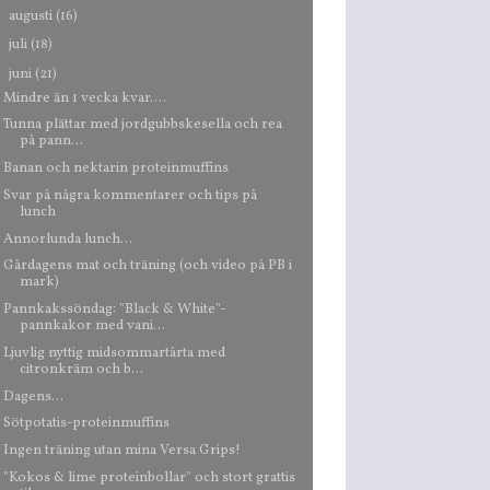
►
augusti
(16)
►
juli
(18)
▼
juni
(21)
Mindre än 1 vecka kvar....
Tunna plättar med jordgubbskesella och rea
på pann...
Banan och nektarin proteinmuffins
Svar på några kommentarer och tips på
lunch
Annorlunda lunch...
Gårdagens mat och träning (och video på PB i
mark)
Pannkakssöndag: "Black & White"-
pannkakor med vani...
Ljuvlig nyttig midsommartårta med
citronkräm och b...
Dagens...
Sötpotatis-proteinmuffins
Ingen träning utan mina Versa Grips!
"Kokos & lime proteinbollar" och stort grattis