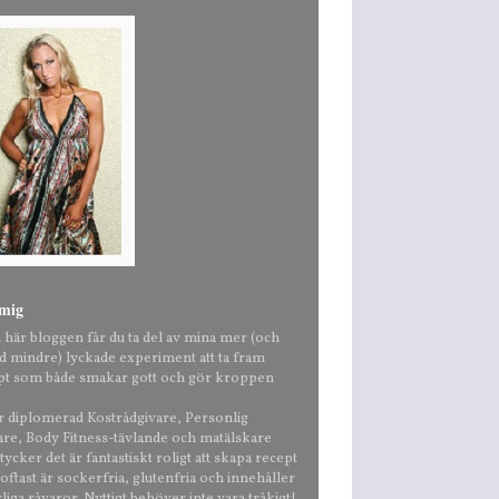
mig
n här bloggen får du ta del av mina mer (och
nd mindre) lyckade experiment att ta fram
pt som både smakar gott och gör kroppen
är diplomerad Kostrådgivare, Personlig
are, Body Fitness-tävlande och matälskare
ycker det är fantastiskt roligt att skapa recept
ftast är sockerfria, glutenfria och innehåller