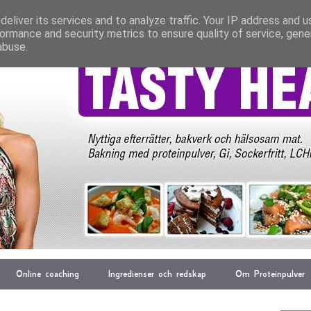
eliver its services and to analyze traffic. Your IP address and 
ormance and security metrics to ensure quality of service, gen
abuse.
Online coaching
Ingredienser och redskap
Om Proteinpulver