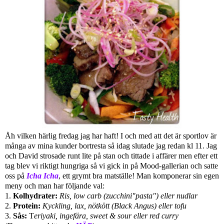
Åh vilken härlig fredag jag har haft! I och med att det är sportlov är
många av mina kunder bortresta så idag slutade jag redan kl 11. Jag
och David strosade runt lite på stan och tittade i affärer men efter ett
tag blev vi riktigt hungriga så vi gick in på Mood-gallerian och satte
oss på
Icha Icha
, ett grymt bra matställe! Man komponerar sin egen
meny och man har följande val:
1.
Kolhydrater:
Ris, low carb (zucchini"pasta") eller nudlar
2.
Protein:
Kyckling, lax, nötkött (Black Angus) eller tofu
3.
Sås:
T
eriyaki, ingefära, sweet & sour eller red curry