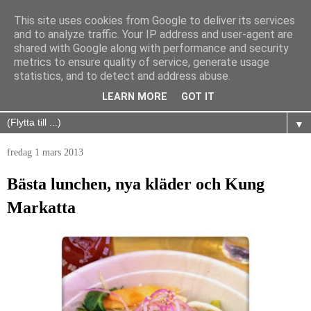
This site uses cookies from Google to deliver its services
and to analyze traffic. Your IP address and user-agent are
shared with Google along with performance and security
metrics to ensure quality of service, generate usage
statistics, and to detect and address abuse.
LEARN MORE
GOT IT
▼
fredag 1 mars 2013
Bästa lunchen, nya kläder och Kung
Markatta