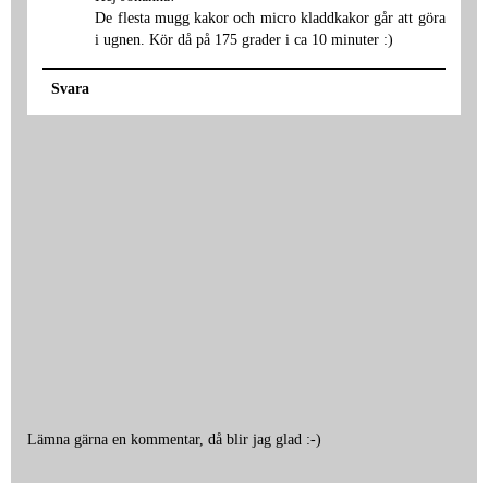
De flesta mugg kakor och micro kladdkakor går att göra
i ugnen. Kör då på 175 grader i ca 10 minuter :)
Svara
Lämna gärna en kommentar, då blir jag glad :-)