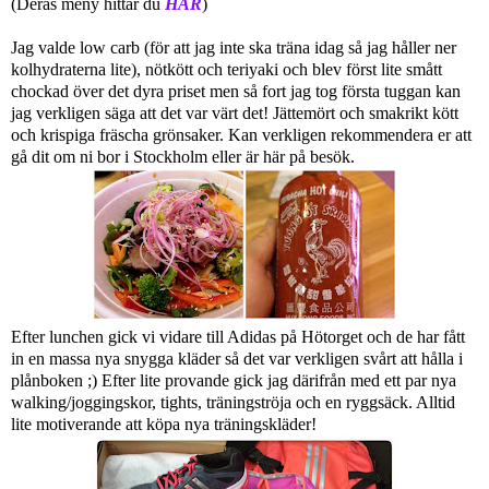
(Deras meny hittar du
HÄR
)
Jag valde low carb (för att jag inte ska träna idag så jag håller ner
kolhydraterna lite), nötkött och teriyaki och blev först lite smått
chockad över det dyra priset men så fort jag tog första tuggan kan
jag verkligen säga att det var värt det! Jättemört och smakrikt kött
och krispiga fräscha grönsaker. Kan verkligen rekommendera er att
gå dit om ni bor i Stockholm eller är här på besök.
Efter lunchen gick vi vidare till Adidas på Hötorget och de har fått
in en massa nya snygga kläder så det var verkligen svårt att hålla i
plånboken ;) Efter lite provande gick jag därifrån med ett par nya
walking/joggingskor, tights, träningströja och en ryggsäck. Alltid
lite motiverande att köpa nya träningskläder!