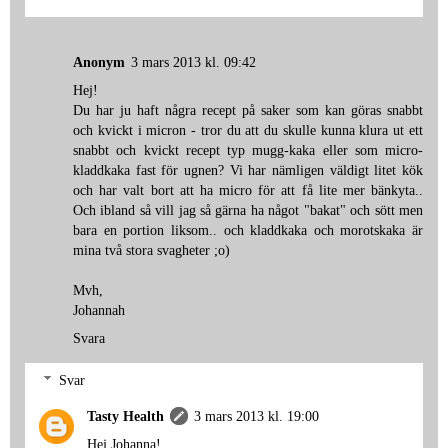
Anonym
3 mars 2013 kl. 09:42
Hej!
Du har ju haft några recept på saker som kan göras snabbt
och kvickt i micron - tror du att du skulle kunna klura ut ett
snabbt och kvickt recept typ mugg-kaka eller som micro-
kladdkaka fast för ugnen? Vi har nämligen väldigt litet kök
och har valt bort att ha micro för att få lite mer bänkyta..
Och ibland så vill jag så gärna ha något "bakat" och sött men
bara en portion liksom.. och kladdkaka och morotskaka är
mina två stora svagheter ;o)
Mvh,
Johannah
Svara
Svar
Tasty Health
3 mars 2013 kl. 19:00
Hej Johanna!