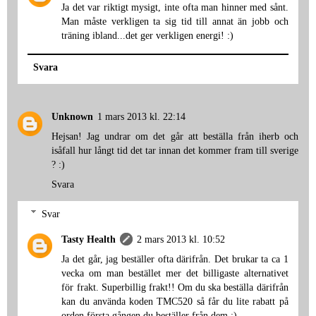
Ja det var riktigt mysigt, inte ofta man hinner med sånt.
Man måste verkligen ta sig tid till annat än jobb och
träning ibland...det ger verkligen energi! :)
Svara
Unknown
1 mars 2013 kl. 22:14
Hejsan! Jag undrar om det går att beställa från iherb och
isåfall hur långt tid det tar innan det kommer fram till sverige
? :)
Svara
Svar
Tasty Health
2 mars 2013 kl. 10:52
Ja det går, jag beställer ofta därifrån. Det brukar ta ca 1
vecka om man bestället mer det billigaste alternativet
för frakt. Superbillig frakt!! Om du ska beställa därifrån
kan du använda koden TMC520 så får du lite rabatt på
orden första gången du beställer från dem :)