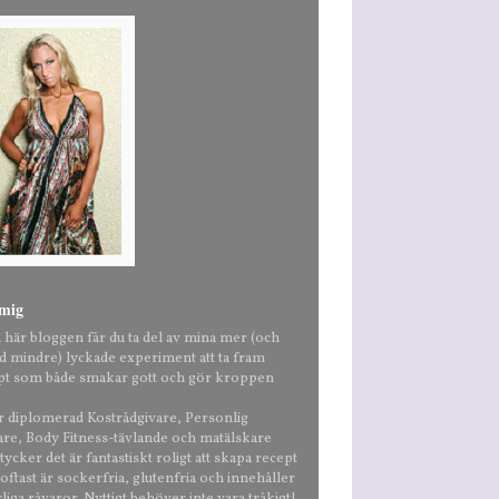
mig
n här bloggen får du ta del av mina mer (och
nd mindre) lyckade experiment att ta fram
pt som både smakar gott och gör kroppen
är diplomerad Kostrådgivare, Personlig
are, Body Fitness-tävlande och matälskare
ycker det är fantastiskt roligt att skapa recept
ftast är sockerfria, glutenfria och innehåller