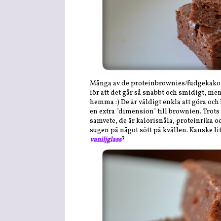
Många av de proteinbrownies/fudgekakor o
för att det går så snabbt och smidigt, men
hemma :) De är väldigt enkla att göra och 
en extra "dimension" till brownien. Tro
samvete, de är kalorisnåla, proteinrika oc
sugen på något sött på kvällen. Kanske li
vaniljglass
?