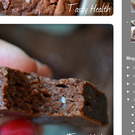
Blog
►
2
►
2
►
2
►
2
▼
2