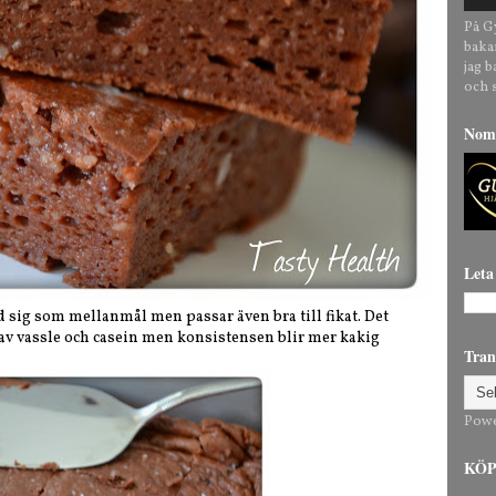
På G
baka
jag 
och 
Nomi
Leta
ed sig som mellanmål men passar även bra till fikat. Det
av vassle och casein men konsistensen blir mer kakig
Tran
Pow
KÖP 