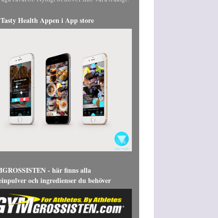
liga råvaror. Nyttigt behöver inte vara tråkigt!
Tasty Health Appen i App store
ROSSISTEN - här finns alla
einpulver och ingredienser du behöver