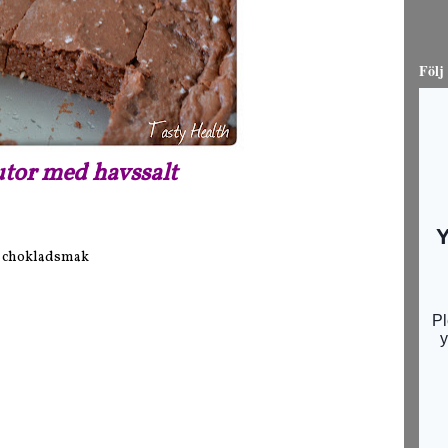
Följ
tor med havssalt
er chokladsmak