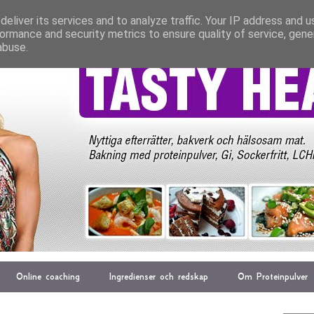
eliver its services and to analyze traffic. Your IP address and 
ormance and security metrics to ensure quality of service, gen
abuse.
Online coaching
Ingredienser och redskap
Om Proteinpulver