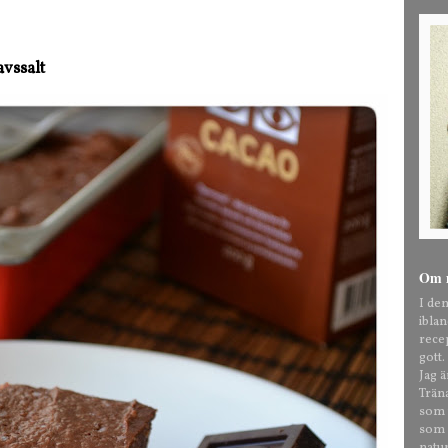
vssalt
Om 
I de
ibla
rece
gott.
Jag 
Trän
som t
som o