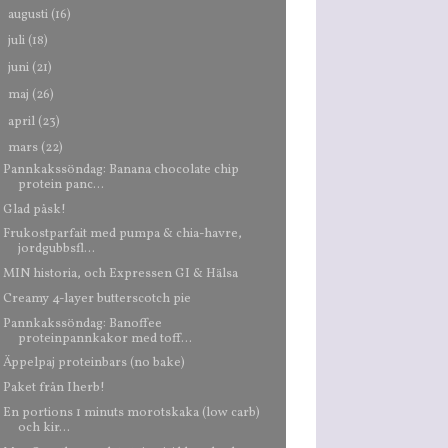
►
augusti
(16)
►
juli
(18)
►
juni
(21)
►
maj
(26)
►
april
(23)
▼
mars
(22)
Pannkakssöndag: Banana chocolate chip
protein panc...
Glad påsk!
Frukostparfait med pumpa & chia-havre,
jordgubbsfl...
MIN historia, och Expressen GI & Hälsa
Creamy 4-layer butterscotch pie
Pannkakssöndag: Banoffee
proteinpannkakor med toff...
Äppelpaj proteinbars (no bake)
Paket från Iherb!
En portions 1 minuts morotskaka (low carb)
och kir...