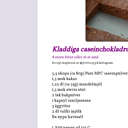
Kladdiga caseinchokladru
8 stora bitar eller 16 st små
Recept inspirerat av @yvettecp på Instagram
3,5 skopa (ca 80g) Pure MPC caseinpulv
1,5 msk kakao
1,25 dl (ca 35g) mandelmjöl
1,5 msk stevia strö
2 tsk bakpulver
1 kapsyl vaniljessens
3 äggvitor
2 dl valfri mjölk
En nypa havssalt
1. Sätt ugnen på 175 C.