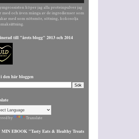
ymgrossisten köper jag alla proteinpulver jag
r med och även många av de ingredienser som
bakar med som nötsmör, sötning, kokosolja
smaksättning.
nerad till "årets blogg" 2013 och 2014
 i den här bloggen
slate
ered by
Translate
MIN EBOOK "Tasty Eats & Healthy Treats