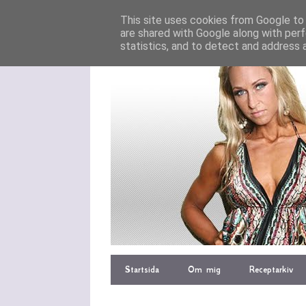
This site uses cookies from Google to d
are shared with Google along with perf
statistics, and to detect and address 
Startsida
Om mig
Receptarkiv