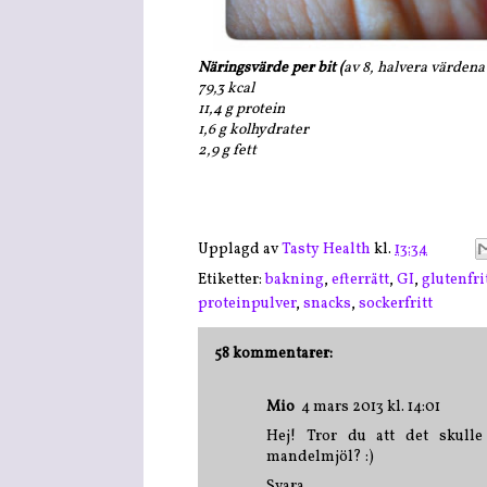
Näringsvärde per bit (
av 8, halvera värdena
79,3 kcal
11,4 g protein
1,6 g kolhydrater
2,9 g fett
Upplagd av
Tasty Health
kl.
13:34
Etiketter:
bakning
,
efterrätt
,
GI
,
glutenfri
proteinpulver
,
snacks
,
sockerfritt
58 kommentarer:
Mio
4 mars 2013 kl. 14:01
Hej! Tror du att det skulle
mandelmjöl? :)
Svara