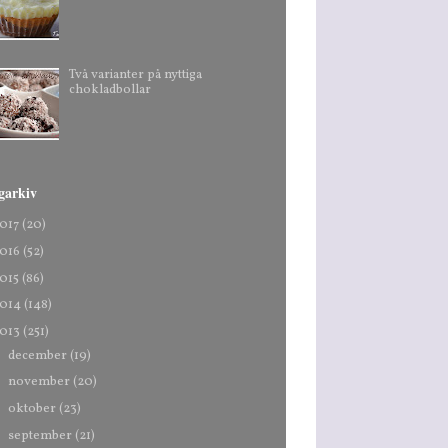
Två varianter på nyttiga
chokladbollar
garkiv
017
(20)
016
(52)
015
(86)
014
(148)
013
(251)
►
december
(19)
►
november
(20)
►
oktober
(23)
►
september
(21)