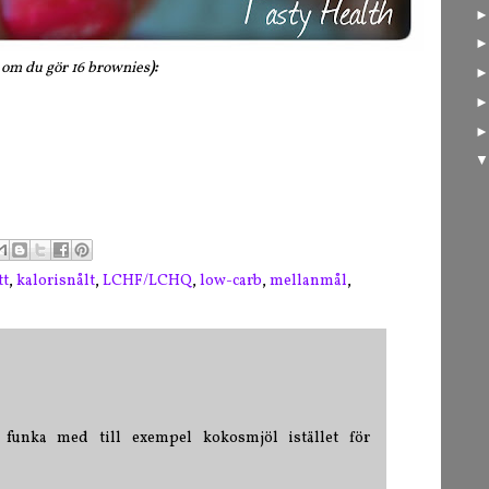
 om du gör 16 brownies
):
tt
,
kalorisnålt
,
LCHF/LCHQ
,
low-carb
,
mellanmål
,
 funka med till exempel kokosmjöl istället för