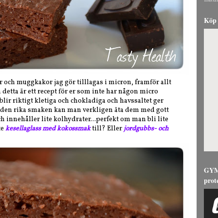
natur
Köp 
ch muggkakor jag gör tilllagas i micron, framför allt
 detta är ett recept för er som inte har någon micro
blir riktigt kletiga och chokladiga och havssaltet ger
ts den rika smaken kan man verkligen äta dem med gott
h innehåller lite kolhydrater...perfekt om man bli lite
te
kesellaglass med kokossmak
till? Eller
jordgubbs- och
GYMG
prot