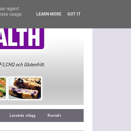
user-agent
erate usage
LEARN MORE
GOT IT
Läsvärda inlägg
Kontakt