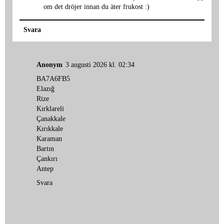
om det dröjer innan du äter frukost :)
Svara
Anonym
3 augusti 2026 kl. 02:34
BA7A6FB5
Elazığ
Rize
Kırklareli
Çanakkale
Kırıkkale
Karaman
Bartın
Çankırı
Antep
Svara