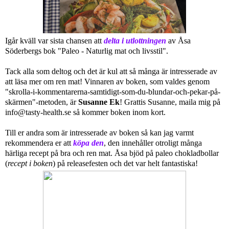
Igår kväll var sista chansen att
delta i utlottningen
av Åsa
Söderbergs bok "Paleo - Naturlig mat och livsstil".
Tack alla som deltog och det är kul att så många är intresserade av
att läsa mer om ren mat! Vinnaren av boken, som valdes genom
"skrolla-i-kommentarerna-samtidigt-som-du-blundar-och-pekar-på-
skärmen"-metoden, är
Susanne Ek
! Grattis Susanne, maila mig på
info@tasty-health.se så kommer boken inom kort.
Till er andra som är intresserade av boken så kan jag varmt
rekommendera er att
köpa den
, den innehåller otroligt många
härliga recept på bra och ren mat. Åsa bjöd på paleo chokladbollar
(
recept i boken
) på releasefesten och det var helt fantastiska!