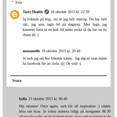
Svar
Tasty Health
18 oktober 2013 kl. 22:59
Iq fiskmås på mig...nu är jag helt snurrig. Du har helt
rätt, jag som tagit fel på dagarna. Men lugn...jag
kommer lotta ut en bok till nästa vecka så du har en ny
chans då :)
monamelle
19 oktober 2013 kl. 20:49
Jo tack jag vet hur fiskmås känns.. Jag såg att man måste
ha facebook för att tävla :((( Oh well :)
Svara
lydia
23 oktober 2013 kl. 06:40
Hej susanna! Once again, tack för all inspiration ;) tänkte
höra om bcaa. Ja tränar numera tidigt på morgonen 06.30
oftast o ha svårt att äta frukost innan, bcaa och en banan är de